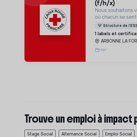
(f/h/x)
Nous souhaitons v
où chacun se sente 
Pour cela, nous p
💡
Structure de l’ES
des lieux d’engag
1 labels et certific
adaptés à tous.
ARBONNE LA FORE
Hier
Trouve un emploi à impact 
Stage Social
Alternance Social
Emploi Social