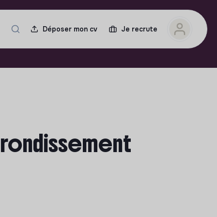
Déposer mon cv
Je recrute
arrondissement