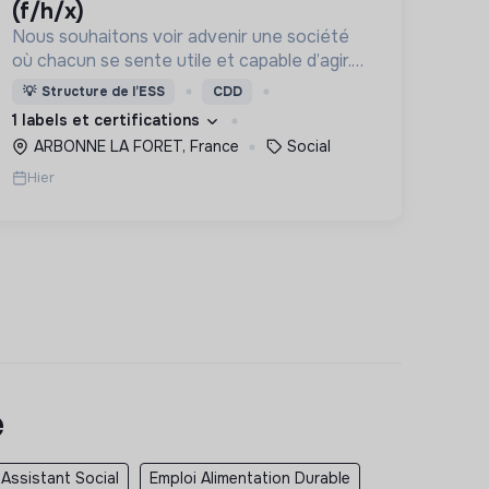
(f/h/x)
Nous souhaitons voir advenir une société
où chacun se sente utile et capable d’agir.
Pour cela, nous proposons des moyens et
💡
Structure de l’ESS
CDD
des lieux d’engagement innovants et
1 labels et certifications
adaptés à tous.
ARBONNE LA FORET, France
Social
Hier
e
 Assistant Social
Emploi Alimentation Durable