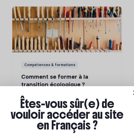
Compétences & formations
Comment se former à la
transition écologique ?
Êtes-vous sûr(e) de
Marianne Roussel
•
09 janvier 2024
vouloir accéder au site
en Français ?