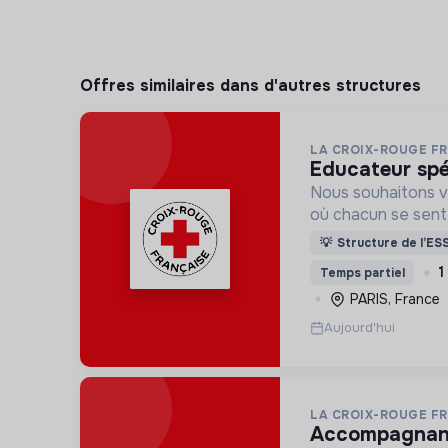
Offres similaires dans d'autres structures
LA CROIX-ROUGE F
educateur spé
Nous souhaitons v
où chacun se sente 
Pour cela, nous p
💡
Structure de l’ES
des lieux d’engag
1
Temps partiel
adaptés à tous.
PARIS, France
Aujourd'hui
LA CROIX-ROUGE F
accompagnant éducatif et social