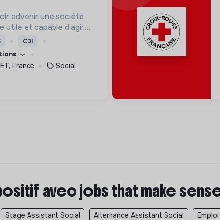
oir advenir une société
utile et capable d’agir.
roposons des moyens et
S
CDI
ement innovants et
ations
T, France
Social
positif avec jobs that make sens
Stage Assistant Social
Alternance Assistant Social
Emploi