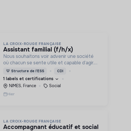
LA CROIX-ROUGE FRANÇAISE
assistant familial (f/h/x)
Nous souhaitons voir advenir une société
où chacun se sente utile et capable d’agir.
Pour cela, nous proposons des moyens et
💡
Structure de l’ESS
CDI
des lieux d’engagement innovants et
1 labels et certifications
adaptés à tous.
NIMES, France
Social
Hier
LA CROIX-ROUGE FRANÇAISE
accompagnant éducatif et social