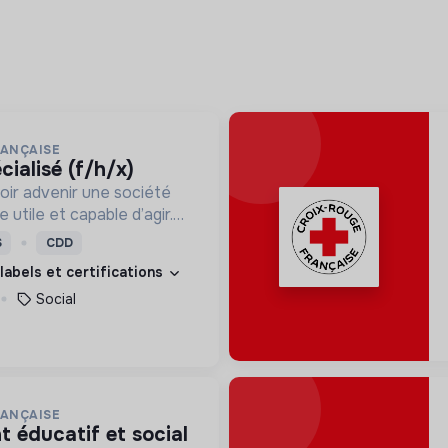
RANÇAISE
cialisé (f/h/x)
oir advenir une société
utile et capable d’agir.
roposons des moyens et
S
CDD
ement innovants et
 labels et certifications
Social
RANÇAISE