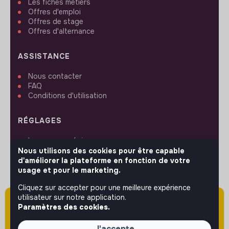
Les fiches métiers
Offres d'emploi
Offres de stage
Offres d'alternance
ASSISTANCE
Nous contacter
FAQ
Conditions d'utilisation
RÉGLAGES
Langues ou régions
Plan du site
Nous utilisons des cookies pour être capable
Paramètres des cookies
d'améliorer la plateforme en fonction de votre
usage et pour le marketing.
Cliquez sur accepter pour une meilleure expérience
utilisateur sur notre application.
Attention cette annonce a été publiée il y a
Paramètres des cookies.
plus de 60 jours (le 22/01/2026) et est sans
SUIVEZ-NOUS
doute expirée ou non mise à jour.
J'accepte