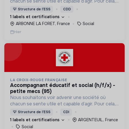
chacun se sente utile et capable d’agir. Pour cela,
nous proposons des moyens et des lieux
💡
Structure de l’ESS
CDD
d’engagement innovants et adaptés à tous.
1 labels et certifications
ARBONNE LA FORET, France
Social
Hier
LA CROIX-ROUGE FRANÇAISE
accompagnant éducatif et social (h/f/x) -
petite mecs (95)
Nous souhaitons voir advenir une société où
chacun se sente utile et capable d’agir. Pour cela,
nous proposons des moyens et des lieux
💡
Structure de l’ESS
CDI
d’engagement innovants et adaptés à tous.
1 labels et certifications
ARGENTEUIL, France
Social