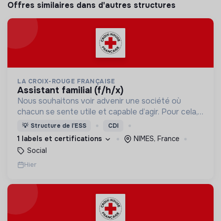
Offres similaires dans d'autres structures
LA CROIX-ROUGE FRANÇAISE
assistant familial (f/h/x)
Nous souhaitons voir advenir une société où
chacun se sente utile et capable d’agir. Pour cela,
nous proposons des moyens et des lieux
💡
Structure de l’ESS
CDI
d’engagement innovants et adaptés à tous.
1 labels et certifications
NIMES, France
Social
Hier