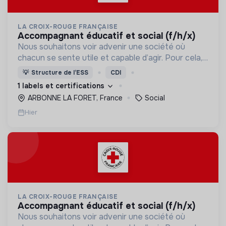
LA CROIX-ROUGE FRANÇAISE
accompagnant éducatif et social (f/h/x)
Nous souhaitons voir advenir une société où
chacun se sente utile et capable d’agir. Pour cela,
nous proposons des moyens et des lieux
💡
Structure de l’ESS
CDI
d’engagement innovants et adaptés à tous.
1 labels et certifications
ARBONNE LA FORET, France
Social
Hier
LA CROIX-ROUGE FRANÇAISE
accompagnant éducatif et social (f/h/x)
Nous souhaitons voir advenir une société où