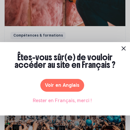
Compétences & formations
Top 8 des formations en rénovation
énergétique des bâtiments
Êtes-vous sûr(e) de vouloir
accéder au site en Français ?
Marianne Roussel
•
21 janvier 2025
Voir en Anglais
Rester en Français, merci !