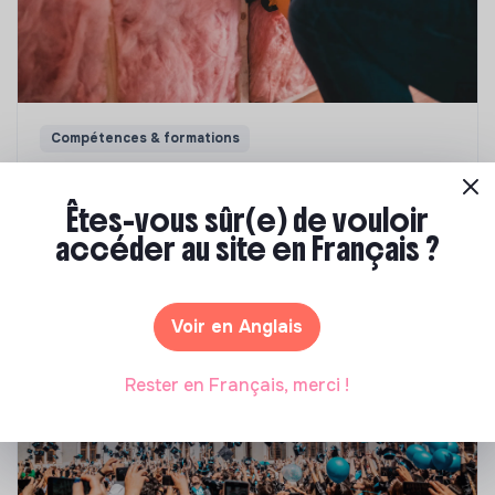
Compétences & formations
Top 8 des formations en rénovation
énergétique des bâtiments
Êtes-vous sûr(e) de vouloir
accéder au site en Français ?
Marianne Roussel
•
21 janvier 2025
Voir en Anglais
Rester en Français, merci !