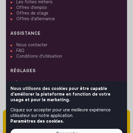
Les fiches métiers
Offres d'emploi
Offres de stage
Offres d'alternance
ASSISTANCE
Nous contacter
FAQ
Conditions d'utilisation
RÉGLAGES
Langues ou régions
Plan du site
Nous utilisons des cookies pour être capable
Paramètres des cookies
d'améliorer la plateforme en fonction de votre
usage et pour le marketing.
Cliquez sur accepter pour une meilleure expérience
utilisateur sur notre application.
Attention cette annonce a été publiée il y a
Paramètres des cookies.
plus de 60 jours (le 17/12/2025) et est sans
SUIVEZ-NOUS
doute expirée ou non mise à jour.