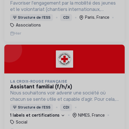
Favoriser l'engagement par la mobilité des jeunes
et le volontariat (chantiers internationaux,
volontariats européens, Service Civique).
Paris, France
💡
Structure de l’ESS
CDI
Associations
Hier
LA CROIX-ROUGE FRANÇAISE
assistant familial (f/h/x)
Nous souhaitons voir advenir une société où
chacun se sente utile et capable d’agir. Pour cela,
nous proposons des moyens et des lieux
💡
Structure de l’ESS
CDI
d’engagement innovants et adaptés à tous.
1 labels et certifications
NIMES, France
Social