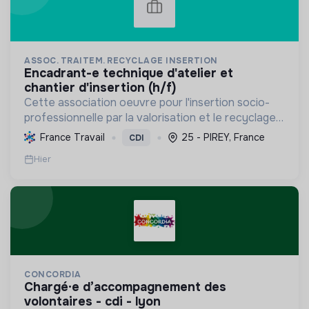
ASSOC. TRAITEM. RECYCLAGE INSERTION
encadrant-e technique d'atelier et
chantier d'insertion (h/f)
Cette association oeuvre pour l'insertion socio-
professionnelle par la valorisation et le recyclage
d'objets, le blanchissage et la sensibilisation
France Travail
25 - PIREY, France
CDI
environnementale, promouvant l'économie
Hier
circulaire e...
CONCORDIA
chargé·e d’accompagnement des
volontaires - cdi - lyon