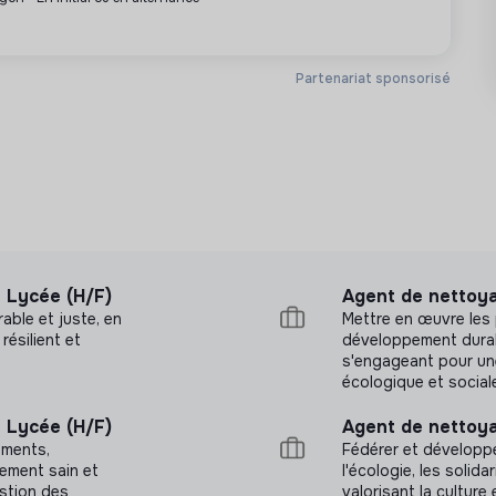
Partenariat sponsorisé
 Lycée (H/F)
Agent de nettoya
able et juste, en
Mettre en œuvre les 
résilient et
développement durable
s'engageant pour une
écologique et social
 Lycée (H/F)
Agent de nettoya
ements,
Fédérer et développer
ement sain et
l'écologie, les solida
estion des
valorisant la culture 