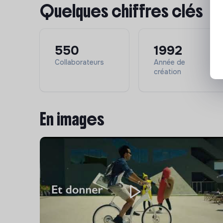
Quelques chiffres clés
• Découvrir l’ensemble des sujets de Citeo adr
particulièrement complet et stratégique
• Être en contact avec les plus grandes enseign
550
1992
autonomie
Collaborateurs
Année de
création
• Acquérir une très bonne connaissance des dif
Communication, R&D, Marketing…), et des grands
La liste des missions n’est pas limitative, vos pr
En images
façonneront également votre poste au quotidie
multiplicité des enjeux environnementaux.
Les conditions :
Localisation
: Le poste est basé à Paris. Notre
Contrat
: c’est un CDI et nous sommes prêts à 
Télétravail
: chez Citeo, l’importance du colle