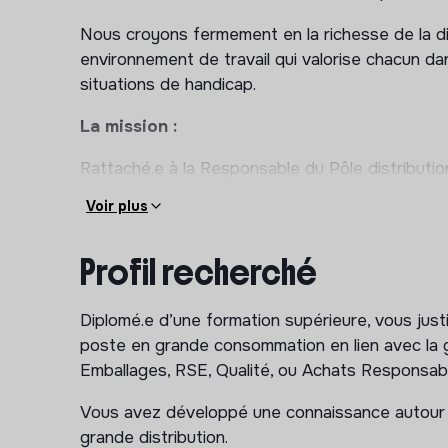
Nous croyons fermement en la richesse de la d
environnement de travail qui valorise chacun da
situations de handicap.
La mission :
Rattaché.e à la Responsable du Pôle distribution
Marché et en tant que
Responsable Marché d
Voir plus
Alimentaires), votre mission consiste à
garantir
clients stratégiques de la grande distributio
Profil recherché
accompagner à réduire l’impact environneme
l’ambassadeur de la GSA et de ses enjeux en 
orientations techniques et stratégiques d
Diplomé.e d’une formation supérieure, vous just
poste en grande consommation en lien avec la g
Plus précisément, vous serez amené.e à :
Emballages, RSE, Qualité, ou Achats Responsabl
• Piloter vos marchés par l’impact : Accompagne
Vous avez développé une connaissance autour de
des 3R (Réduction, Réemploi, Recyclabilité) et
grande distribution.