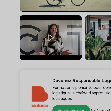
bureau est clé. Notre accord prévoit jusqu'à 8 jo
Rémunération
: la fourchette salariale envis
000,00€ de fixe annuel, selon expérience, à laq
affiner selon votre profil.
RTT
: notre accord ouvre 18 jours de RTT par an,
professionnelle et personnelle.
Devenez Responsable Logis
Formation diplômante pour conce
logistique, la chaîne d’approvis
logistiques
En savoir plus
9 à 12 mois • L