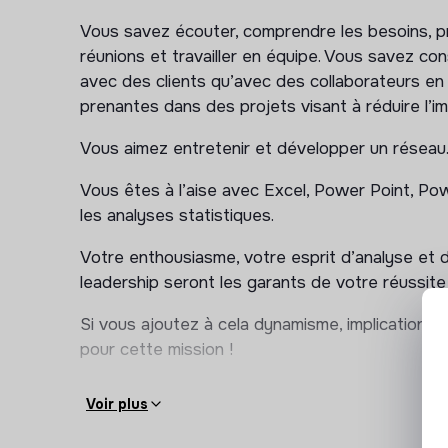
effectivement l’impact environnemental, en coor
Vous savez écouter, comprendre les besoins, pr
• Être l’interlocuteur principal et le garant de la
réunions et travailler en équipe. Vous savez con
avec des clients qu’avec des collaborateurs en
• Connaitre les enjeux et besoins de votre marc
prenantes dans des projets visant à réduire l’
et échanges clients, fédérations, évènements sec
Vous aimez entretenir et développer un réseau
• Formaliser et partager votre expertise sectori
projets adaptés aux besoins du marché : livrab
Vous êtes à l’aise avec Excel, Power Point, Pow
marché, réunions adhoc…
les analyses statistiques.
• Travailler en coordination avec tous les servi
Votre enthousiasme, votre esprit d’analyse et d
pilotage de ses comptes clients, afin de porter 
leadership seront les garants de votre réussite
besoins soient couverts.
Si vous ajoutez à cela dynamisme, implication et
• Piloter des projets internes transversaux, au 
pour cette mission !
environnemental de son marché, au nom de son
thématique.
Voir plus
En résumé, ce CDI vous permettra de :