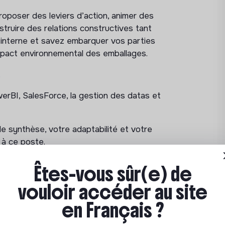
dination avec les équipes Métiers ;
oposer des leviers d’action, animer des
 satisfaction de votre portefeuille clients.
struire des relations constructives tant
 interne et savez embarquer vos parties
hé, au travers des échanges terrain (rdv
impact environnemental des emballages.
toriels) et de votre veille.
.
elle en interne pour impulser et nourrir des
les sectoriels, remontées des tendances
erBI, SalesForce, la gestion des datas et
ces dans l’entreprise dans le cadre du
e synthèse, votre adaptabilité et votre
la voix du client et de s’assurer que leurs
 à ce poste.
 rigueur, alors vous êtes la personne idéale
Êtes-vous sûr(e) de
service de la réduction de l’impact
 marché ou en tant que référent
vouloir accéder au site
en Français ?