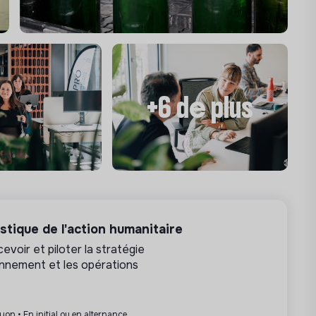
urs de télétravail par mois.
agée se situe entre €50 000,00€ et €58
uelle s’ajoute une part variable de 8%. A
+6 de plus
 pour soutenir l’équilibre entre la vie
tique de l'action humanitaire
voir et piloter la stratégie
ionnement et les opérations
yon • En initial ou en alternance