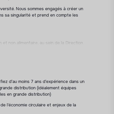
iversité. Nous sommes engagés à créer un
ns sa singularité et prend en compte les
 et non alimentaire, au sein de la Direction
istribution GSA
(Grandes Surfaces
 la bonne gestion de la relation pour les
n suivis en direct par le Pôle et de les
ntal de leurs emballages et d’être
interne pour nourrir les projets, les
e CITEO
.
ifiez d’au moins 7 ans d’expérience dans un
rande distribution (idéalement équipes
es en grande distribution)
r et activer les acteurs de la GSA autour
 l’économie circulaire et enjeux de la
 des déchets abandonnés pour réduire