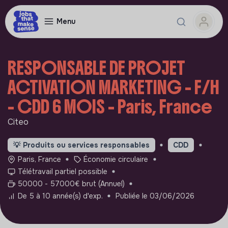
Menu
RESPONSABLE DE PROJET
ACTIVATION MARKETING - F/H
- CDD 6 MOIS - Paris, France
Citeo
💡
Produits ou services responsables
CDD
Paris, France
Économie circulaire
Télétravail partiel possible
50000 - 57000€ brut (Annuel)
De 5 à 10 année(s) d'exp.
Publiée le 03/06/2026