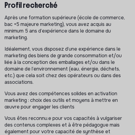
La mission :
Profil recherché
Au sein de l’équipe activation Marketing (équipe
Après une formation supérieure (école de commerce,
marketing & développement / pôle marketing go to
bac +5 majeure marketing), vous avez acquis au
market), rattaché(e) à la responsable du pôle vous vous
minimum 5 ans d’expérience dans le domaine du
contribuez à l'amélioration de l'expérience client.
marketing.
Plus précisément vous serez en charge de :
Idéalement, vous disposez d’une expérience dans le
Être le/la référent.e au sein de l’équipe Activation
marketing des biens de grande consommation et/ou
Marketing sur tous les sujets liés à l’une des REP
liée à la conception des emballages et/ou dans le
(domaine d’activité) (35%)
domaine de l’environnement (eau, énergie, déchets,
etc.) que cela soit chez des opérateurs ou dans des
Être le point d’entrée pour les autres équipes de
associations.
l’entreprise (Pôle Gestion Clients, Pôle Marché, Service
Eco-Conception, Département juridique …) sur les
Vous avez des compétences solides en activation
sujets liés à cette REP
marketing : choix des outils et moyens à mettre en
œuvre pour engager les clients
Assurer un suivi régulier sur l'avancement des projets et
s’assurer de leur cohérence vs les autres REP
Vous êtes reconnu.e pour vos capacités à vulgariser
des contenus complexes et à être pédagogue mais
Assurer la gestion d’une partie de l’offre d’outils et
également pour votre capacité de synthèse et