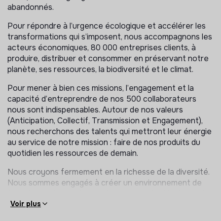
abandonnés.
Pour répondre à l’urgence écologique et accélérer les
transformations qui s’imposent, nous accompagnons les
acteurs économiques, 80 000 entreprises clients, à
produire, distribuer et consommer en préservant notre
planète, ses ressources, la biodiversité et le climat.
Pour mener à bien ces missions, l’engagement et la
capacité d’entreprendre de nos 500 collaborateurs
nous sont indispensables. Autour de nos valeurs
(Anticipation, Collectif, Transmission et Engagement),
nous recherchons des talents qui mettront leur énergie
au service de notre mission : faire de nos produits du
quotidien les ressources de demain.
Nous croyons fermement en la richesse de la diversité.
Nous sommes engagés à créer un environnement de
travail qui valorise chacun dans sa singularité et prend
en compte les situations de handicap.
Voir plus