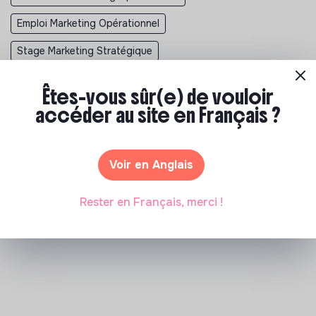
Emploi Marketing Opérationnel
Stage Marketing Stratégique
Alternance Marketing Stratégique
Êtes-vous sûr(e) de vouloir
Emploi Marketing Stratégique
accéder au site en Français ?
Emploi Alimentation Durable
Emploi Culture
Emploi Developpement Durable
Voir en Anglais
Emploi Economie Circulaire
Emploi Environnement
Rester en Français, merci !
Emploi Humanitaire
Emploi RSE
Emploi Social