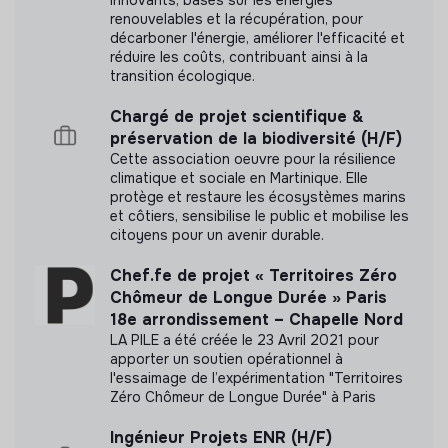
Pour un réveil écologique
renouvelables et la récupération, pour
décarboner l'énergie, améliorer l'efficacité et
réduire les coûts, contribuant ainsi à la
Référencé par Shift Your Job.
transition écologique.
Chargé de projet scientifique &
préservation de la biodiversité (H/F)
Cette association oeuvre pour la résilience
climatique et sociale en Martinique. Elle
Documents
protège et restaure les écosystèmes marins
et côtiers, sensibilise le public et mobilise les
N'a pas encore communiqué de documents de
citoyens pour un avenir durable.
transparence
Chef.fe de projet « Territoires Zéro
Chômeur de Longue Durée » Paris
18e arrondissement – Chapelle Nord
LA PILE a été créée le 23 Avril 2021 pour
apporter un soutien opérationnel à
l'essaimage de l’expérimentation "Territoires
Zéro Chômeur de Longue Durée" à Paris
Ingénieur Projets ENR (H/F)