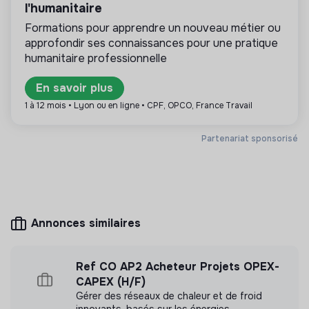
Si vous nous rejoignez, vous intégrerez un parcours
l'humanitaire
d’intégration pensé pour vous 😊
Formations pour apprendre un nouveau métier ou
approfondir ses connaissances pour une pratique
Plus d'informations
Citeo souhaite offrir et garantir une totale égalité des
humanitaire professionnelle
chances aux candidats. Aussi, toutes les candidatures
Site internet
Entreprise
reçues sont étudiées indépendamment de leur origine
En savoir plus
raciale ou ethnique, opinions ou croyances, genre,
Entre 250 et 2000
Économie circulaire
1 à 12 mois • Lyon ou en ligne • CPF, OPCO, France Travail
salariés
orientation sexuelle, santé ou handicap.
Partenariat sponsorisé
Mesure d'impact
Citeo n'a pas encore transmis de mesure d'impact
Annonces similaires
Ref CO AP2 Acheteur Projets OPEX-
Labels et certifications
CAPEX (H/F)
Gérer des réseaux de chaleur et de froid
innovants, basés sur les énergies