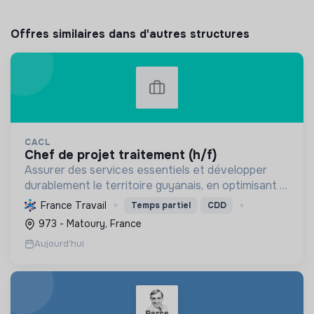
Offres similaires dans d'autres structures
CACL
chef de projet traitement (h/f)
Assurer des services essentiels et développer
durablement le territoire guyanais, en optimisant la
gestion des ressources et en promouvant la
France Travail
Temps partiel
CDD
transition écologique et sociale.
973 - Matoury, France
Aujourd'hui