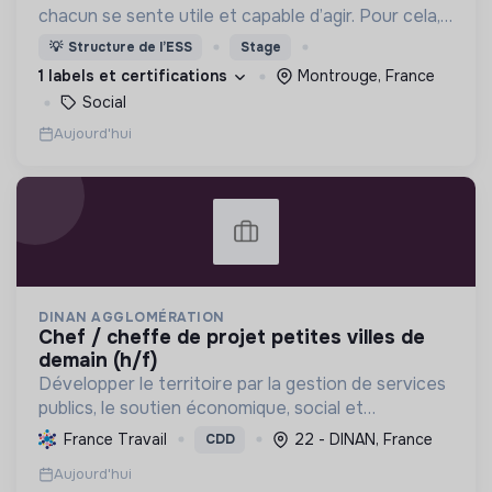
chacun se sente utile et capable d’agir. Pour cela,
nous proposons des moyens et des lieux
💡
Structure de l’ESS
Stage
d’engagement innovants et adaptés à tous.
1 labels et certifications
Montrouge, France
Social
Aujourd'hui
DINAN AGGLOMÉRATION
chef / cheffe de projet petites villes de
demain (h/f)
Développer le territoire par la gestion de services
publics, le soutien économique, social et
écologique, et la revitalisation des villes pour une
France Travail
22 - DINAN, France
CDD
meilleure qualité de vie et un avenir durable.
Aujourd'hui