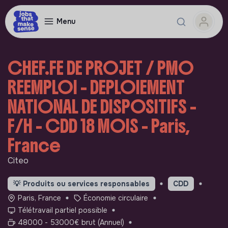
Menu
CHEF.FE DE PROJET / PMO
REEMPLOI - DEPLOIEMENT
NATIONAL DE DISPOSITIFS -
F/H - CDD 18 MOIS - Paris,
France
Citeo
💡
Produits ou services responsables
CDD
Paris, France
Économie circulaire
Télétravail partiel possible
48000 - 53000€ brut (Annuel)