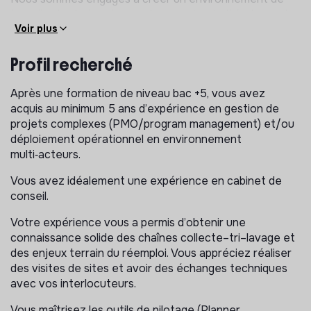
travail qui valorise chacun dans sa singularité et prend
en compte les situations de handicap.
Voir plus
La mission :
Profil recherché
Coordonner et fiabiliser, de manière transversale, le
Après une formation de niveau bac +5, vous avez
déploiement national de dispositifs de réemploi
acquis au minimum 5 ans d’expérience en gestion de
d’emballages ménagers, en orchestrant la gouvernance
projets complexes (PMO/program management) et/ou
projet (PMO) et la conduite opérationnelle (chef de
déploiement opérationnel en environnement
projet), avec la capacité d’intervenir sur des projets
multi‑acteurs.
localisés et de basculer rapidement sur de nouveaux
chantiers selon les priorités de l’entreprise.
Vous avez idéalement une expérience en cabinet de
conseil.
Les missions s’inscrivent dans les trajectoires de
déploiement, le suivi d’expérimentations et la
Votre expérience vous a permis d’obtenir une
coordination des acteurs (collecte, tri, stockage, lavage,
connaissance solide des chaînes collecte–tri–lavage et
distribution/industriels).
des enjeux terrain du réemploi. Vous appréciez réaliser
des visites de sites et avoir des échanges techniques
Rôle PMO stratégique :
avec vos interlocuteurs.
Piloter le portefeuille des projets réemploi.
Vous maîtrisez les outils de pilotage (Planner