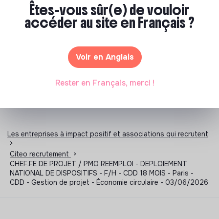
Êtes-vous sûr(e) de vouloir
Emploi Culture
Emploi Developpement Durable
accéder au site en Français ?
Emploi Economie Circulaire
Emploi Environnement
Emploi Humanitaire
Emploi RSE
Emploi Social
Voir en Anglais
Rester en Français, merci !
Les entreprises à impact positif et associations qui recrutent
>
Citeo recrutement
>
CHEF.FE DE PROJET / PMO REEMPLOI - DEPLOIEMENT
NATIONAL DE DISPOSITIFS - F/H - CDD 18 MOIS - Paris -
CDD - Gestion de projet - Économie circulaire - 03/06/2026