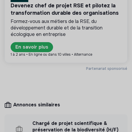
soutenir l’équilibre entre la vie professionnelle et
Devenez chef de projet RSE et pilotez la
personnelle.
transformation durable des organisations
Formez-vous aux métiers de la RSE, du
développement durable et de la transition
Plus d'informations
écologique en entreprise
Site internet
Entreprise
En savoir plus
Entre 250 et 2000
Économie circulaire
1 à 2 ans • En ligne ou dans 10 villes • Alternance
salariés
Partenariat sponsorisé
Mesure d'impact
Citeo n'a pas encore transmis de mesure d'impact
Annonces similaires
Chargé de projet scientifique &
Labels et certifications
préservation de la biodiversité (H/F)