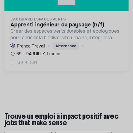
JACQUARD ESPACES VERTS
apprenti ingénieur du paysage (h/f)
Créer des espaces verts durables et écologiques
pour enrichir la biodiversité urbaine, intégrer la
nature aux bâtiments et promouvoir des pratiques
France Travail
Alternance
paysagères respectueuses de l'environnement.
69 - DARDILLY, France
Il y a 4 jours
Trouve un emploi à impact positif avec
jobs that make sense