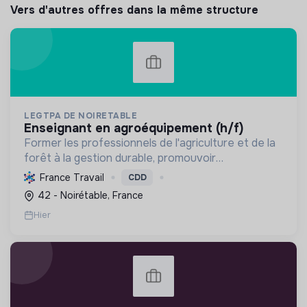
Vers d'autres offres dans la même structure
LEGTPA DE NOIRETABLE
enseignant en agroéquipement (h/f)
Former les professionnels de l'agriculture et de la
forêt à la gestion durable, promouvoir
l'agroécologie et l'écoresponsabilité par une
France Travail
CDD
pédagogie pratique, pour des citoyens acteurs de
42 - Noirétable, France
la transition.
Hier