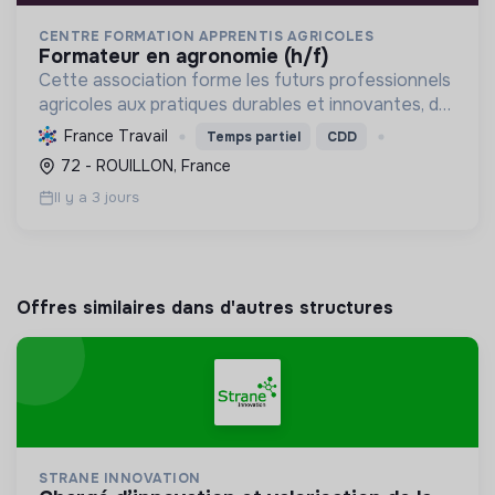
CENTRE FORMATION APPRENTIS AGRICOLES
formateur en agronomie (h/f)
Cette association forme les futurs professionnels
agricoles aux pratiques durables et innovantes, du
CAPA au BTSA, pour une transition
France Travail
Temps partiel
CDD
agroécologique.
72 - ROUILLON, France
Il y a 3 jours
Offres similaires dans d'autres structures
STRANE INNOVATION