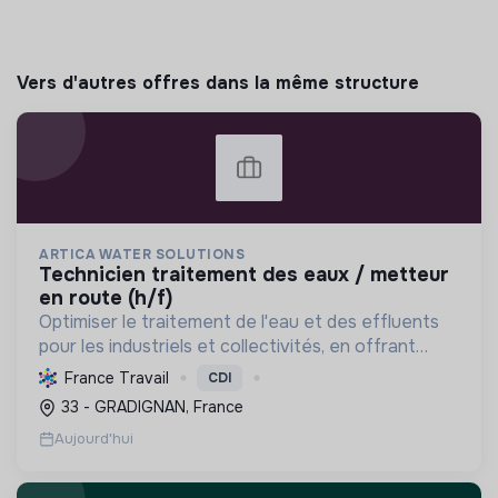
Vers d'autres offres dans la même structure
ARTICA WATER SOLUTIONS
technicien traitement des eaux / metteur
en route (h/f)
Optimiser le traitement de l'eau et des effluents
pour les industriels et collectivités, en offrant
expertise, support et formation, afin de garantir
France Travail
CDI
une gestion durable et efficace de cette
33 - GRADIGNAN, France
ressource...
Aujourd'hui