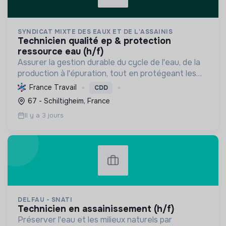
SYNDICAT MIXTE DES EAUX ET DE L'ASSAINIS
technicien qualité ep & protection
ressource eau (h/f)
Assurer la gestion durable du cycle de l'eau, de la
production à l'épuration, tout en protégeant les
ressources et la biodiversité, et en s'adaptant au
France Travail
CDD
changement climatique pour le bien-être des
67 - Schiltigheim, France
usag...
Il y a 3 jours
DELFAU - SNATI
technicien en assainissement (h/f)
Préserver l'eau et les milieux naturels par