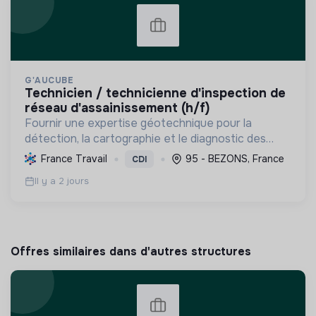
G'AUCUBE
technicien / technicienne d'inspection de
réseau d'assainissement (h/f)
Fournir une expertise géotechnique pour la
détection, la cartographie et le diagnostic des
réseaux enterrés, optimisant les infrastructures
France Travail
95 - BEZONS, France
CDI
et contribuant à une gestion durable des
Il y a 2 jours
territoires.
Offres similaires dans d'autres structures