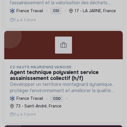
l'assainissement et la valorisation des déchets.
Contribuer à la transition écologique via
France Travail
17 - LA JARNE, France
CDI
l'économie circulaire et la décarbonation.
Il y a 3 jours
CC HAUTE MAURIENNE VANOISE
agent technique polyvalent service
assainissement collectif (h/f)
Développer un territoire montagnard dynamique,
protéger l'environnement et améliorer la qualité
de vie des habitants par une transition écologique
France Travail
CDD
et sociale ambitieuse.
73 - Saint-André, France
Il y a 3 jours