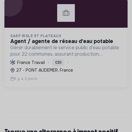
SAEP RISLE ET PLATEAUX
agent / agente de réseau d'eau potable
Gérer durablement le service public d'eau potable
pour 22 communes, assurant production,
distribution, qualité, entretien des réseaux et
France Travail
CDI
relation clientèle pour une eau saine et
27 - PONT AUDEMER, France
responsable.
Il y a 3 jours