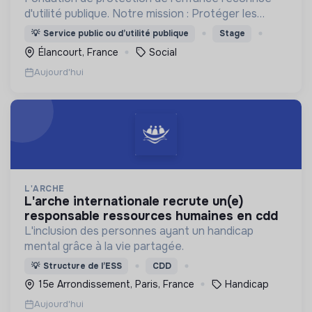
d'utilité publique. Notre mission : Protéger les
enfants et accompagner les familles.
💡
Service public ou d’utilité publique
Stage
Élancourt, France
Social
Aujourd'hui
L'ARCHE
l'arche internationale recrute un(e)
responsable ressources humaines en cdd
L'inclusion des personnes ayant un handicap
mental grâce à la vie partagée.
💡
Structure de l’ESS
CDD
15e Arrondissement, Paris, France
Handicap
Aujourd'hui