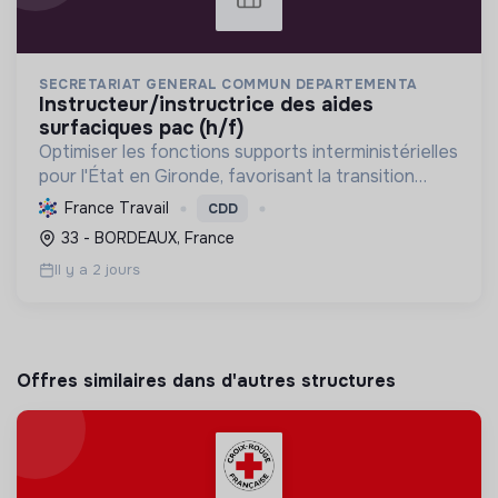
SECRETARIAT GENERAL COMMUN DEPARTEMENTA
instructeur/instructrice des aides
surfaciques pac (h/f)
Optimiser les fonctions supports interministérielles
pour l'État en Gironde, favorisant la transition
écologique par le soutien à l'agriculture durable et
France Travail
CDD
biologique.
33 - BORDEAUX, France
Il y a 2 jours
Offres similaires dans d'autres structures