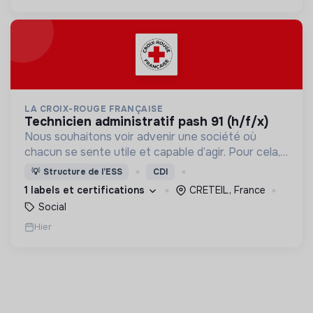
LA CROIX-ROUGE FRANÇAISE
technicien administratif pash 91 (h/f/x)
Nous souhaitons voir advenir une société où
chacun se sente utile et capable d’agir. Pour cela,
nous proposons des moyens et des lieux
💡
Structure de l’ESS
CDI
d’engagement innovants et adaptés à tous.
1 labels et certifications
CRETEIL, France
Social
Hier