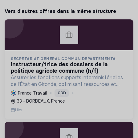
Vers d'autres offres dans la même structure
SECRETARIAT GENERAL COMMUN DEPARTEMENTA
instructeur/trice des dossiers de la
politique agricole commune (h/f)
Assurer les fonctions supports interministérielles
de l'État en Gironde, optimisant ressources et
services, pour une administration efficiente et
France Travail
CDD
engagée dans la transition écologique et le
33 - BORDEAUX, France
développem...
Hier