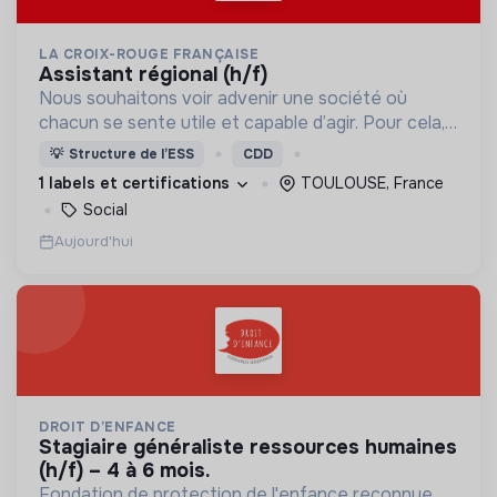
LA CROIX-ROUGE FRANÇAISE
assistant régional (h/f)
Nous souhaitons voir advenir une société où
chacun se sente utile et capable d’agir. Pour cela,
nous proposons des moyens et des lieux
💡
Structure de l’ESS
CDD
d’engagement innovants et adaptés à tous.
1 labels et certifications
TOULOUSE, France
Social
Aujourd'hui
DROIT D’ENFANCE
stagiaire généraliste ressources humaines
(h/f) – 4 à 6 mois.
Fondation de protection de l'enfance reconnue