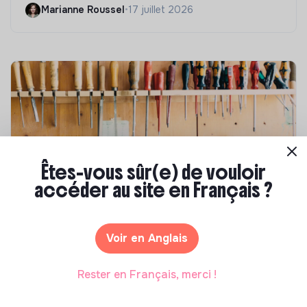
Marianne Roussel
•
17 juillet 2026
Êtes-vous sûr(e) de vouloir
accéder au site en Français ?
Compétences & formations
Comment se former à la transition écologique
Voir en Anglais
?
Marianne Roussel
•
09 janvier 2024
Rester en Français, merci !