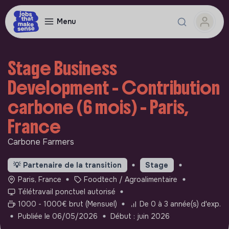
Menu
Stage Business
Development - Contribution
carbone (6 mois) - Paris,
France
Carbone Farmers
💡
Partenaire de la transition
Stage
Paris, France
Foodtech / Agroalimentaire
Télétravail ponctuel autorisé
1000 - 1000€ brut (Mensuel)
De 0 à 3 année(s) d'exp.
Publiée le 06/05/2026
Début : juin 2026