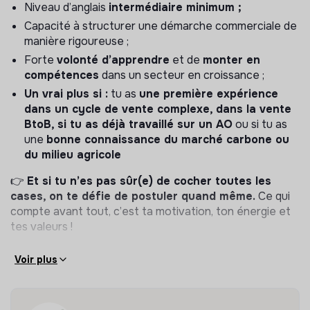
Niveau d’anglais
intermédiaire minimum ;
En lien direct avec
Yannick
, notre Head of Climate
Capacité à structurer une démarche commerciale de
Contribution, tu seras notamment en charge de :
manière rigoureuse ;
🔹
Stratégie commerciale
Forte
volonté d’apprendre
et de
monter en
compétences
dans un secteur en croissance ;
Co-construire la stratégie commerciale et ses outils
Un vrai plus si :
tu as
une première expérience
Identifier et segmenter les partenaires potentiels
dans un cycle de vente complexe, dans la vente
Définir les cibles, personae et argumentaires
BtoB, si tu as déjà travaillé sur un AO
ou si tu as
une
bonne connaissance du marché carbone ou
🔹
Business development
du milieu agricole
Identifier les bons interlocuteurs et comprendre
👉
Et si tu n’es pas sûr(e) de cocher toutes les
leurs besoins
cases, on te défie de postuler quand même.
Ce qui
compte avant tout, c’est ta motivation, ton énergie et
Cartographier les clients et les cibles
tes valeurs !
Prendre le téléphone, appeler les bonnes personnes
et décrocher des rdv
Voir plus
Démarcher, présenter, convaincre
Gérer le pipeline des ventes
Pouvoir négocier jusqu’à la signature