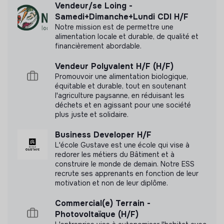
Vendeur/se Loing -
Envoyer un CV et un mail de présentation
Samedi+Dimanche+Lundi CDI H/F
Notre mission est de permettre une
Premier appel
alimentation locale et durable, de qualité et
Labels et certifications
Visite dans nos bureaux
financièrement abordable.
Puis entretiens avec les fondateurs
Cette structure n'a pas souhaité nous
Vendeur Polyvalent H/F (H/F)
Cas pratique
communiquer les labels ou certifications qu'elle a
Promouvoir une alimentation biologique,
pu obtenir.
équitable et durable, tout en soutenant
l'agriculture paysanne, en réduisant les
déchets et en agissant pour une société
plus juste et solidaire.
Business Developer H/F
Documents
L'école Gustave est une école qui vise à
redorer les métiers du Bâtiment et à
N'a pas encore communiqué de documents de
construire le monde de demain. Notre ESS
transparence
recrute ses apprenants en fonction de leur
motivation et non de leur diplôme.
Commercial(e) Terrain -
Photovoltaïque (H/F)