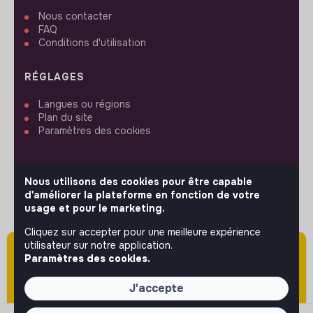
Nous contacter
FAQ
Conditions d'utilisation
RÉGLAGES
Langues ou régions
Plan du site
Paramètres des cookies
Nous utilisons des cookies pour être capable
d'améliorer la plateforme en fonction de votre
SUIVEZ-NOUS
usage et pour le marketing.
Cliquez sur accepter pour une meilleure expérience
utilisateur sur notre application.
Attention cette annonce a été publiée il y a
© 2026 jobs that makesense.
Paramètres des cookies.
plus de 60 jours (le 06/05/2026) et est sans
doute expirée ou non mise à jour.
J'accepte