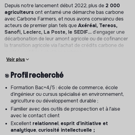
Depuis notre lancement début 2022, plus de
2 000
agriculteurs
ont entamé une démarche bas carbone
avec Carbone Farmers, et nous avons convaincu des
acteurs de premier plan tels que
Axéréal, Tereos,
Sanofi, Leclerc, La Poste, le SEDIF…
d’engager une
décarbonation de leur amont agricole ou de cofinancer
la transition agricole via l’achat de crédits carbone de
qualité certifiés Label bas carbone.
Voir plus
C’est dans le cadre de cette
accélération que nous cherchons un
🎯 Profil recherché
talent prêt à mettre sa meilleure
énergie, son sens de l’organisation, sa
Formation Bac+4/5 : école de commerce, école
persévérance, son excellent relationnel
d’ingénieur ou cursus spécialisé en environnement,
et son enthousiasme au service du
agriculture ou développement durable ;
développement commercial de Carbone
Farmers et de la coordination de projets
Familier avec des outils de prospection et à l'aise
de contribution carbone.
avec le contact client
Excellent
relationnel
,
esprit d’initiative et
🗃️ Description du poste :
analytique
,
curiosité intellectuelle ;