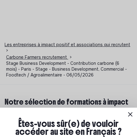
Les entreprises à impact positif et associations qui recrutent
>
Carbone Farmers recrutement
>
Stage Business Development - Contribution carbone (6
mois) - Paris - Stage - Business Development, Commercial -
Foodtech / Agroalimentaire - 06/05/2026
Notre sélection de formations à impact
Tu souhaites te réorienter mais tu ne sais pas par où
commencer ? Pas de panique, on te propose une
Êtes-vous sûr(e) de vouloir
sélection de formations aux métiers de la transition
accéder au site en Français ?
écologique et solidaire !