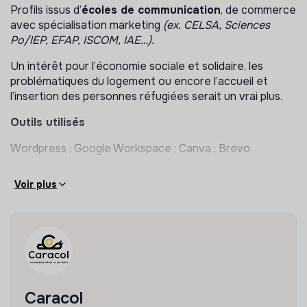
Profils issus d’
écoles de communication
, de commerce
Les missions
avec spécialisation marketing
(ex. CELSA, Sciences
Po/IEP, EFAP, ISCOM, IAE…).
En collaboration étroite avec la direction générale et
les différents membres du Comité de direction, et avec
Un intérêt pour l’économie sociale et solidaire, les
l’appui régulier (1/2 jour par semaine) d’un expert sénior
problématiques du logement ou encore l’accueil et
en communication et fundraising, vos missions seront :
l’insertion des personnes réfugiées serait un vrai plus.
1. Contribution stratégique
Outils utilisés
Wordpress ; Google Workspace ; Canva ; Brevo
Participation à la
stratégie de communication
nationale
: cohérence, messages clés, architecture
éditoriale.
Voir plus
Appui au
positionnement de Caracol
:
> clarification de la valeur ajoutée,
> différenciation dans l’écosystème du logement, de
l’intercalaire et de l’inclusion.
Contribution à la communication autour des enjeux
Caracol
de développement (propriétaires, institutionnels,