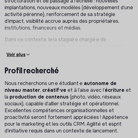
structuration et de passage à l’échelle : nouvelles
implantations, nouveaux modèles (développement d’une
activité pérenne), renforcement de sa stratégie
d’impact, visibilité accrue auprès des propriétaires,
institutions, financeurs et médias.
Dans ce contexte, le·la stagiaire chargé·e de
communication et marketing jouera un rôle clé pour
raconter l’histoire de Caracol, valoriser ses projets,
Voir plus
renforcer sa marque et accompagner son
développement national. Il/elle contribuera activement
Profil recherché
à la stratégie d’une première campagne grand public
d’appel aux dons.
Nous recherchons un·e étudiant·e
autonome de
niveau master
,
créatif·ve
et à l’aise avec l’
écriture
et
Le poste conjugue réflexion stratégique et production
la
production de contenus
(photo, vidéo, réseaux
opérationnelle de contenus, avec une forte immersion
sociaux), capable d’allier stratégie et opérationnel.
dans l’écosystème logement/urbanisme/innovation
Excellentes compétences organisationnelles et
sociale.
proactivité seront fortement appréciées ! Appétence
Basé à Paris, il pourra impliquer également des
pour le marketing et les outils CRM. Agilité et esprit
déplacements ponctuels dans les antennes et les
d’initiative requis dans un contexte de lancement.
territoires essaimés (Bordeaux, Lille, Rennes, Nantes).