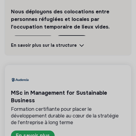
financeurs, élus).
Nous déployons des colocations entre
Participation à la production de documents
personnes réfugiées et locales par
stratégiques :
l'occupation temporaire de lieux vides.
> fiches synthétiques à destination de financeurs,
propriétaires et institutionnels,
Découvrir
Suivre
En savoir plus sur la structure
> notes de positionnement,
> éléments de langage,
💡
Structure de l’ESS
> supports de plaidoyer.
Cette structure repose sur un principe de
solidarité et d’utilité sociale : son mode de
Veille stratégique : habitat, urbanisme, tiers-lieux,
gestion est démocratique et participatif, et sa
modèles hybrides, politiques publiques…
MSc in Management for Sustainable
lucrativité est limitée. Il s’agit d’une association,
Business
coopérative, fondation, mutuelle ou entreprise
2. Communication opérationnelle & gestion
ESUS.
Formation certifiante pour placer le
éditoriale
développement durable au cœur de la stratégie
Animation quotidienne des réseaux sociaux
de l'entreprise à long terme
(Instagram, Facebook, LinkedIn).
En savoir plus