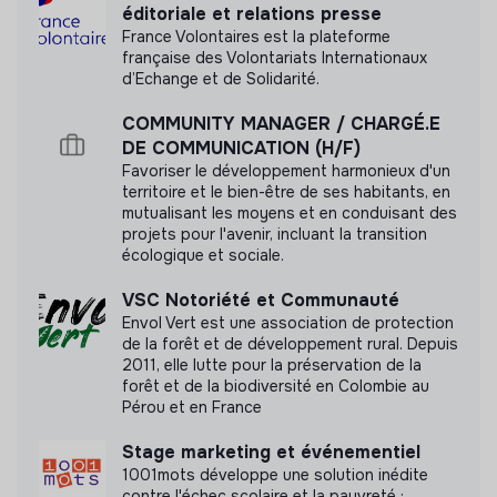
Accompagné par Antropia ESSEC
éditoriale et relations presse
Participer à la définition et à la mise en œuvre de la
France Volontaires est la plateforme
stratégie de collecte pour le second semestre 2026
française des Volontariats Internationaux
Création de la newsletter, structuration de la BDD,
d’Echange et de Solidarité.
élaboration du calendrier CRM
COMMUNITY MANAGER / CHARGÉ.E
Conception et déploiement de la campagne,
Documents
DE COMMUNICATION (H/F)
déclinaison des messages selon les formats
Favoriser le développement harmonieux d'un
Pilotage et suivi des KPI’s définis en amont,
N'a pas encore communiqué de documents de
territoire et le bien-être de ses habitants, en
recrutement et fidélisation
transparence
mutualisant les moyens et en conduisant des
projets pour l'avenir, incluant la transition
Garant.e de la cohérence des prises de parole CRM
écologique et sociale.
et social media
VSC Notoriété et Communauté
Modalités
Envol Vert est une association de protection
de la forêt et de développement rural. Depuis
Contrat : stage
2011, elle lutte pour la préservation de la
Date et durée : 6 mois à partir de juillet 2026
forêt et de la biodiversité en Colombie au
Lieu : Césure (13 Rue Santeuil, 75005 Paris) avec
Pérou et en France
possibilité de télétravail partiel
Stage marketing et événementiel
Volume horaire : 35h
1001mots développe une solution inédite
Gratification : entre 605 et 900€ selon profil
contre l'échec scolaire et la pauvreté :