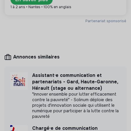
Création et gestion du planning éditorial.
Plus d'informations
1 à 2 ans • Nantes • 100% en anglais
Rédaction de contenus : interviews, portraits,
Site internet
Association
articles, reportages courts.
< 15 personnes
Lien social
Partenariat sponsorisé
Production de visuels, carrousels, vidéos courtes,
stories (Canva ou équivalent).
Coordination avec les équipes terrain pour récupérer
infos, témoignages, images.
Mesure d'impact
3. Production de contenus photo/vidéo & terrain
Annonces similaires
Nous avons réalisé une mesure d’impact en
Déplacements dans les colocations, chantiers ou
interne.
événements.
Assistant·e communication et
Captation photo et vidéo (smartphone suffisant +
partenariats - Gard, Haute-Garonne,
Découvrir l'étude d'impact
sens du cadrage).
Hérault (stage ou alternance)
Conception de contenus immersifs (réels,
"Innover ensemble pour lutter efficacement
contre la pauvreté" - Solinum déploie des
témoignages, formats humains).
projets d'innovation sociale qui utilisent le
Couverture d’événements : inaugurations, visites,
numérique pour participer à la lutte contre la
rencontres partenaires.
Labels et certifications
pauvreté
4. Stratégie de collecte
Chargé·e de communication