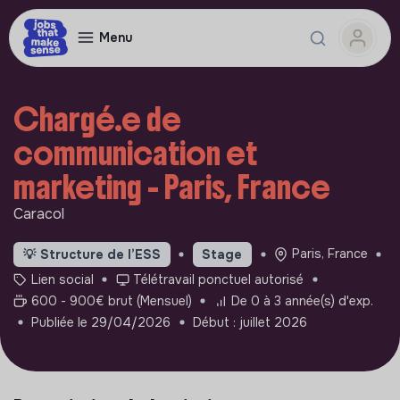
Menu
Chargé.e de
communication et
marketing - Paris, France
Caracol
Paris, France
💡
Structure de l’ESS
Stage
Lien social
Télétravail ponctuel autorisé
600 - 900€ brut (Mensuel)
De 0 à 3 année(s) d'exp.
Publiée le 29/04/2026
Début : juillet 2026