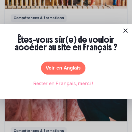
Compétences & formations
Comment se former à la transition écologique
?
Êtes-vous sûr(e) de vouloir
accéder au site en Français ?
Marianne Roussel
•
09 janvier 2024
Voir en Anglais
Rester en Français, merci !
Compétences & formations