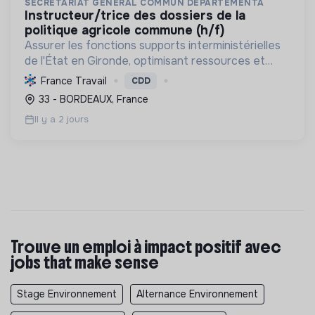
SECRETARIAT GENERAL COMMUN DEPARTEMENTA
instructeur/trice des dossiers de la
politique agricole commune (h/f)
Assurer les fonctions supports interministérielles
de l'État en Gironde, optimisant ressources et
services, pour une administration efficiente et
France Travail
CDD
engagée dans la transition écologique et le
33 - BORDEAUX, France
développem...
Il y a 2 jours
Trouve un emploi à impact positif avec
jobs that make sense
Stage Environnement
Alternance Environnement