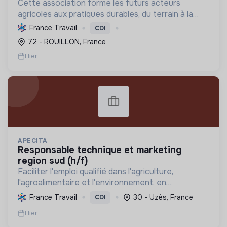
Cette association forme les futurs acteurs
agricoles aux pratiques durables, du terrain à la
gestion, favorisant une transition écologique et le
France Travail
CDI
renouvellement des générations via
72 - ROUILLON, France
l'apprentissage.
Hier
APECITA
responsable technique et marketing
region sud (h/f)
Faciliter l'emploi qualifié dans l'agriculture,
l'agroalimentaire et l'environnement, en
promouvant l'agroécologie et les biosolutions pour
France Travail
30 - Uzès, France
CDI
une transition durable et respectueuse de la
Hier
nature.