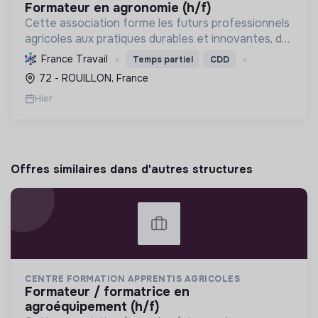
formateur en agronomie (h/f)
Cette association forme les futurs professionnels
agricoles aux pratiques durables et innovantes, du
CAPA au BTSA, pour une transition
France Travail
Temps partiel
CDD
agroécologique.
72 - ROUILLON, France
Hier
Offres similaires dans d'autres structures
CENTRE FORMATION APPRENTIS AGRICOLES
formateur / formatrice en
agroéquipement (h/f)