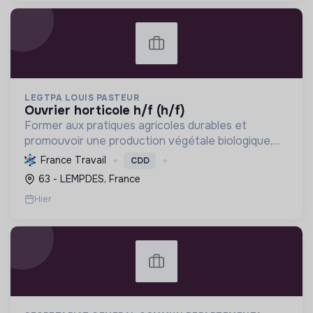
LEGTPA LOUIS PASTEUR
ouvrier horticole h/f (h/f)
Former aux pratiques agricoles durables et
promouvoir une production végétale biologique,
participant à la transition écologique via
France Travail
CDD
l'enseignement et une exploitation modèle.
63 - LEMPDES, France
Hier