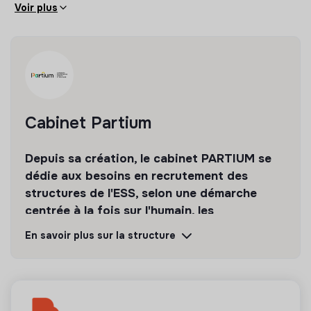
vous permettent d’accompagner efficacement le
Voir plus
développement et les projets de la structure.
Poste basé à Amiens en CDI au statut cadre, à
pourvoir dès que possible.
Rémunération : selon la convention collective 66 –
Grille cadre hors classe (64 164€ à 68 408€)
Cabinet Partium
Véhicule de fonction
Depuis sa création, le cabinet PARTIUM se
Mobilité régulière sur l’antenne d’Abbeville
dédie aux besoins en recrutement des
structures de l'ESS, selon une démarche
centrée à la fois sur l'humain, les
compétences, et une éthique irréprochable.
En savoir plus sur la structure
Découvrir
Suivre