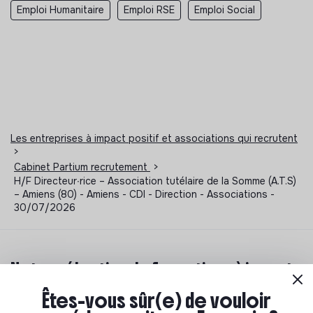
Emploi Humanitaire
Emploi RSE
Emploi Social
Les entreprises à impact positif et associations qui recrutent
>
Cabinet Partium recrutement
>
H/F Directeur∙rice – Association tutélaire de la Somme (A.T.S)
– Amiens (80) - Amiens - CDI - Direction - Associations -
30/07/2026
Notre sélection de formations à impact
Êtes-vous sûr(e) de vouloir
Tu souhaites te réorienter mais tu ne sais pas par où