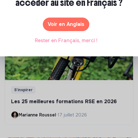
commencer ? Pas de panique, on te propose une
accéder au site en Français ?
sélection de formations aux métiers de la transition
écologique et solidaire !
Voir en Anglais
Rester en Français, merci !
S'inspirer
Les 25 meilleures formations RSE en 2026
Marianne Roussel
•
17 juillet 2026