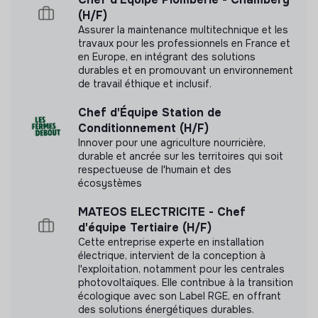
mesure d'impact
(H/F)
Assurer la maintenance multitechnique et les
travaux pour les professionnels en France et
en Europe, en intégrant des solutions
durables et en promouvant un environnement
Labels et certifications
de travail éthique et inclusif.
Cette structure n'a pas souhaité nous
Chef d'Équipe Station de
communiquer les labels ou certifications qu'elle a
Conditionnement (H/F)
pu obtenir.
Innover pour une agriculture nourricière,
durable et ancrée sur les territoires qui soit
respectueuse de l'humain et des
écosystèmes
MATEOS ELECTRICITE - Chef
Documents
d'équipe Tertiaire (H/F)
Cette entreprise experte en installation
N'a pas encore communiqué de documents de
électrique, intervient de la conception à
transparence
l'exploitation, notamment pour les centrales
photovoltaïques. Elle contribue à la transition
écologique avec son Label RGE, en offrant
des solutions énergétiques durables.