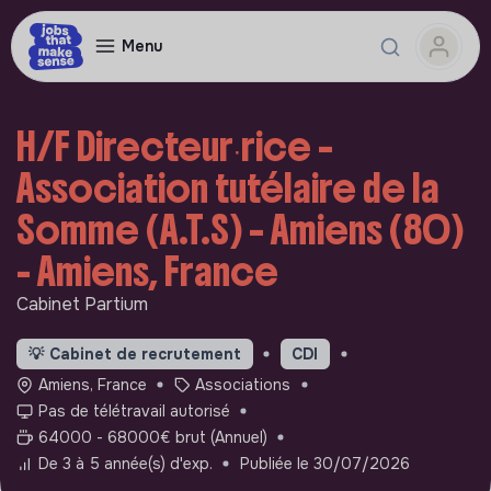
Menu
H/F Directeur∙rice –
Association tutélaire de la
Somme (A.T.S) – Amiens (80)
- Amiens, France
Cabinet Partium
💡
Cabinet de recrutement
CDI
Amiens, France
Associations
Pas de télétravail autorisé
64000 - 68000€ brut (Annuel)
De 3 à 5 année(s) d'exp.
Publiée le 30/07/2026