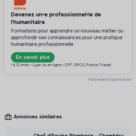
💡
Cabinet de recrutement
Devenez un•e professionnel•le de
Cette structure propose des offres d’emploi
pour le compte d’entreprises à impact positif. Les
l'humanitaire
cabinets de recrutement référencés sont
Formations pour apprendre un nouveau métier ou
exclusivement tournés vers les enjeux de la
approfondir ses connaissances pour une pratique
transformation écologique et solidaire.
humanitaire professionnelle
En savoir plus
1 à 12 mois • Lyon ou en ligne • CPF, OPCO, France Travail
Plus d'informations
Partenariat sponsorisé
Site internet
Non renseigné
< 15 personnes
Associations
Annonces similaires
Mesure d'impact
Cabinet Partium n'a pas encore transmis de
Chef d'Equipe Plomberie - Chambéry