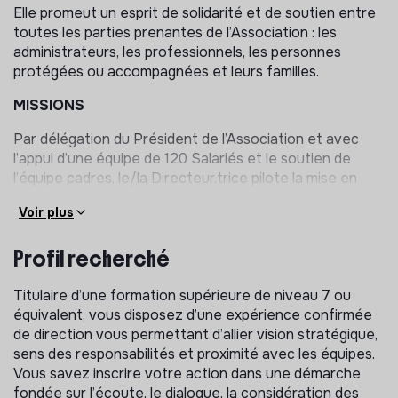
Elle promeut un esprit de solidarité et de soutien entre
toutes les parties prenantes de l’Association : les
administrateurs, les professionnels, les personnes
protégées ou accompagnées et leurs familles.
MISSIONS
Par délégation du Président de l’Association et avec
l’appui d’une équipe de 120 Salariés et le soutien de
l’équipe cadres, le/la Directeur.trice pilote la mise en
œuvre de tous les volets de l’activité du service dans le
Voir plus
respect des orientations associatives posées par le
Conseil d’Administration et du contexte législatif et
Profil recherché
administratif.
Vous êtes force de proposition aux réflexions sur les
Titulaire d’une formation supérieure de niveau 7 ou
orientations stratégiques et le développement de
équivalent, vous disposez d’une expérience confirmée
l’Association ;
de direction vous permettant d’allier vision stratégique,
Vous veillez à la déclinaison du projet associatif, en
sens des responsabilités et proximité avec les équipes.
tenant compte des politiques sociales et judiciaires ;
Vous savez inscrire votre action dans une démarche
fondée sur l’écoute, le dialogue, la considération des
Vous pilotez la mise en œuvre du projet de service