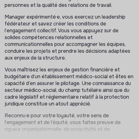
personnes et la qualité des relations de travail.
en lien avec l’équipe CADRES ;
Vous contribuez à l’animation et au développement
Manager expérimenté·e, vous exercez un leadership
des ressources et des compétences des équipes ;
fédérateur et savez créer les conditions de
Vous conduisez la politique budgétaire et financière
l’engagement collectif. Vous vous appuyez sur de
de l’association ;
solides compétences relationnelles et
communicationnelles pour accompagner les équipes,
Vous êtes garant-e de l’exercice des mandats
conduire les projets et prendre les décisions adaptées
tutélaires, des MASP et du fonctionnement du
aux enjeux de la structure.
service, dans le respect du cadre légal.
Vous soutenez l’équipe CADRES dans la conduite et
Vous maîtrisez les enjeux de gestion financière et
démarche qualité et veillez au développement de la
budgétaire d’un établissement médico-social et êtes en
communication interne et externe ;
capacité d’en assurer le pilotage. Une connaissance du
Vous représentez l’Association auprès des Majeurs
secteur médico-social, du champ tutélaire ainsi que du
Protégés, familles, partenaires institutionnels et
cadre législatif et réglementaire relatif à la protection
contribuez au développement des partenariats.
juridique constitue un atout apprécié.
Reconnu·e pour votre loyauté, votre sens de
l’engagement et de l’équité, vous faites preuve de
rigueur organisationnelle, de proactivité et de
réactivité. Votre implication et votre capacité de travail