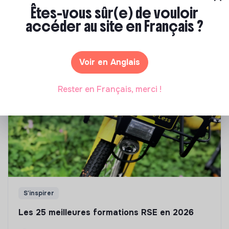
Êtes-vous sûr(e) de vouloir
Notre sélection de formations à impact
accéder au site en Français ?
Tu souhaites te réorienter mais tu ne sais pas par où
commencer ? Pas de panique, on te propose une
sélection de formations aux métiers de la transition
Voir en Anglais
écologique et solidaire !
Rester en Français, merci !
S'inspirer
Les 25 meilleures formations RSE en 2026