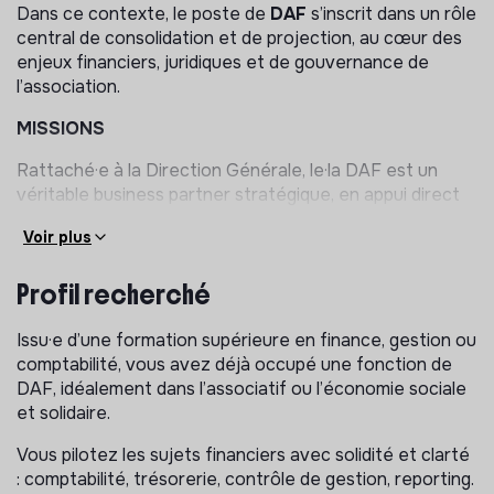
Dans ce contexte, le poste de
DAF
s’inscrit dans un rôle
central de consolidation et de projection, au cœur des
enjeux financiers, juridiques et de gouvernance de
l’association.
MISSIONS
Rattaché·e à la Direction Générale, le·la DAF est un
véritable business partner stratégique, en appui direct
aux décisions structurantes et au pilotage global de la
Voir plus
performance. Le poste combine une forte dimension
stratégique et une implication opérationnelle au
Profil recherché
quotidien.
Pilotage financier et trésorerie
Issu·e d’une formation supérieure en finance, gestion ou
comptabilité, vous avez déjà occupé une fonction de
Piloter la trésorerie et sécuriser les équilibres
DAF, idéalement dans l’associatif ou l’économie sociale
financiers de l’association ;
et solidaire.
Élaborer et suivre un plan de trésorerie glissant à 12–
18 mois, en anticipant les décalages de financement ;
Vous pilotez les sujets financiers avec solidité et clarté
: comptabilité, trésorerie, contrôle de gestion, reporting.
Négocier et optimiser les relations bancaires et les