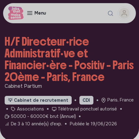
Menu
H/F Directeur·rice
Administratif·ve et
Financier·ère - Positiv – Paris
20ème - Paris, France
Cabinet Partium
Paris, France
💡
Cabinet de recrutement
CDI
Associations
Télétravail ponctuel autorisé
50000 - 60000€ brut (Annuel)
De 3 à 10 année(s) d'exp.
Publiée le 19/06/2026