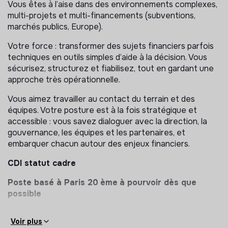
Vous êtes à l’aise dans des environnements complexes,
lignes de financement ;
multi-projets et multi-financements (subventions,
Produire des reportings financiers fiables à
marchés publics, Europe).
destination de la Direction et du Conseil
d’Administration ;
Votre force : transformer des sujets financiers parfois
Suivre l’exécution financière des projets et garantir
techniques en outils simples d’aide à la décision. Vous
le respect des engagements budgétaires.
sécurisez, structurez et fiabilisez, tout en gardant une
approche très opérationnelle.
Pilotage budgétaire multi-territorial et multi-projets
Vous aimez travailler au contact du terrain et des
Construire et piloter le budget global de l’association,
équipes. Votre posture est à la fois stratégique et
ainsi que les budgets par territoire, dispositif et
accessible : vous savez dialoguer avec la direction, la
financeur ;
gouvernance, les équipes et les partenaires, et
Superviser la clôture des comptes en lien avec le
embarquer chacun autour des enjeux financiers.
Commissaire aux Comptes ;
CDI statut cadre
Analyser la rentabilité des projets et produire des
simulations financières, notamment dans le cadre des
Poste basé à Paris 20
ème
à pourvoir dès que
réponses à appels d’offres ;
possible
Accompagner les responsables territoriaux dans le
Rémunération selon profil et expérience
pilotage de leurs équilibres économiques.
Voir plus