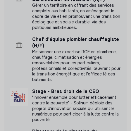
Gérer un territoire en offrant des services
Contribuer à la structuration des pratiques internes
complets aux habitants, en aménageant le
dans une logique d’efficacité et de fiabilité.
cadre de vie et en promouvant une transition
écologique et sociale durable, via des
Labels et certifications
politiques ambitieuses.
Cette structure n'a pas souhaité nous
Chef d'équipe plombier chauffagiste
communiquer les labels ou certifications qu'elle a
(H/F)
pu obtenir.
Missionner une expertise RGE en plomberie,
chauffage, climatisation et énergies
renouvelables pour les particuliers,
professionnels et collectivités, œuvrant pour
la transition énergétique et l'efficacité des
bâtiments.
Documents
Stage - Bras droit de la CEO
N'a pas encore communiqué de documents de
"Innover ensemble pour lutter efficacement
transparence
contre la pauvreté" - Solinum déploie des
projets d'innovation sociale qui utilisent le
numérique pour participer à la lutte contre la
pauvreté