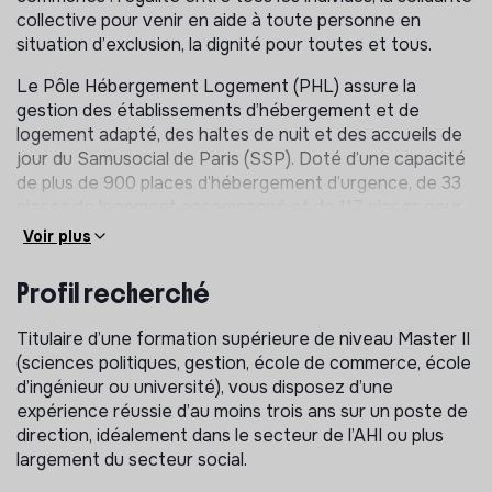
collective pour venir en aide à toute personne en
situation d’exclusion, la dignité pour toutes et tous.
Le Pôle Hébergement Logement (PHL) assure la
gestion des établissements d’hébergement et de
logement adapté, des haltes de nuit et des accueils de
jour du Samusocial de Paris (SSP). Doté d’une capacité
de plus de 900 places d’hébergement d’urgence, de 33
places de logement accompagné et de 117 places pour
l’accueil à la nuitée, le pôle s'est fortement développé
Voir plus
et structuré ces dernières années. A l’horizon 2026, ce
nombre pourrait atteindre près de 1 300 places
Profil recherché
d’hébergement et plus de 90 places en Pension de
Famille.
Titulaire d’une formation supérieure de niveau Master II
(sciences politiques, gestion, école de commerce, école
Le Pôle Hébergement Logement (PHL) se compose par
d’ingénieur ou université), vous disposez d’une
ailleurs de 12 centres d’hébergement d’urgence, 3
expérience réussie d’au moins trois ans sur un poste de
accueils de jour, 3 dispositifs d’accueil de nuit et 1
direction, idéalement dans le secteur de l’AHI ou plus
pension de famille. Le PHL propose aux personnes
largement du secteur social.
accueillies un accompagnement social dont la finalité ne
se limite pas à la prise en charge de sa situation au