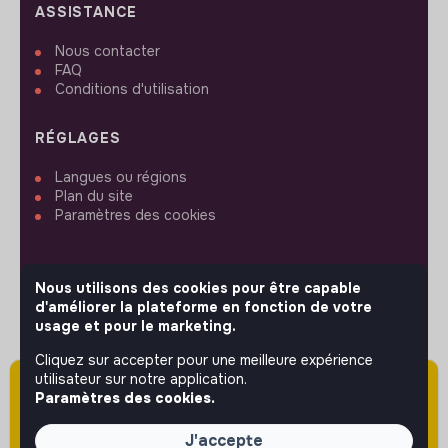
ASSISTANCE
Nous contacter
FAQ
Conditions d'utilisation
RÉGLAGES
Langues ou régions
Plan du site
Paramètres des cookies
Nous utilisons des cookies pour être capable
d'améliorer la plateforme en fonction de votre
SUIVEZ-NOUS
usage et pour le marketing.
Cliquez sur accepter pour une meilleure expérience
utilisateur sur notre application.
Attention cette annonce a été publiée il y a
© 2026 jobs that makesense.
Paramètres des cookies.
plus de 60 jours (le 18/05/2026) et est sans
doute expirée ou non mise à jour.
J'accepte