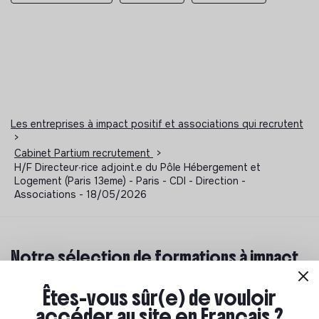
Les entreprises à impact positif et associations qui recrutent
>
Cabinet Partium recrutement
>
H/F Directeur∙rice adjoint.e du Pôle Hébergement et
Logement (Paris 13eme) - Paris - CDI - Direction -
Associations - 18/05/2026
Notre sélection de formations à impact
Tu souhaites te réorienter mais tu ne sais pas par où
Êtes-vous sûr(e) de vouloir
commencer ? Pas de panique, on te propose une
accéder au site en Français ?
sélection de formations aux métiers de la transition