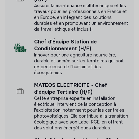
Assurer la maintenance multitechnique et les
travaux pour les professionnels en France et
en Europe, en intégrant des solutions
durables et en promouvant un environnement
Labels et certifications
de travail éthique et inclusif.
Cette structure n'a pas souhaité nous
Chef d'Équipe Station de
communiquer les labels ou certifications qu'elle a
Conditionnement (H/F)
pu obtenir.
Innover pour une agriculture nourricière,
durable et ancrée sur les territoires qui soit
respectueuse de l'humain et des
écosystèmes
MATEOS ELECTRICITE - Chef
Documents
d'équipe Tertiaire (H/F)
Cette entreprise experte en installation
N'a pas encore communiqué de documents de
électrique, intervient de la conception à
transparence
l'exploitation, notamment pour les centrales
photovoltaïques. Elle contribue à la transition
écologique avec son Label RGE, en offrant
des solutions énergétiques durables.