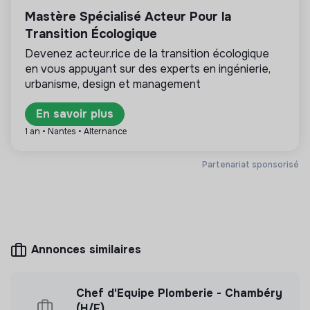
et vous êtes coresponsable de la mise en œuvre
Mastère Spécialisé Acteur Pour la
Cette structure propose des offres d’emploi
opérationnelle de la feuille de route du PHL.
pour le compte d’entreprises à impact positif. Les
Transition Écologique
cabinets de recrutement référencés sont
Devenez acteur.rice de la transition écologique
exclusivement tournés vers les enjeux de la
en vous appuyant sur des experts en ingénierie,
transformation écologique et solidaire.
urbanisme, design et management
En savoir plus
1 an • Nantes • Alternance
Plus d'informations
Partenariat sponsorisé
Site internet
Non renseigné
< 15 personnes
Associations
Annonces similaires
Mesure d'impact
Cabinet Partium n'a pas encore transmis de
Chef d'Equipe Plomberie - Chambéry
mesure d'impact
(H/F)