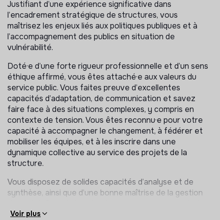
Justifiant d’une expérience significative dans
regard du logement mais qui vise le développement de
l’encadrement stratégique de structures, vous
la citoyenneté et de l’autonomie dans toutes ses
maîtrisez les enjeux liés aux politiques publiques et à
dimensions : matérielle, relationnelle, culturelle et
l’accompagnement des publics en situation de
sociale. Il s’agit, à travers une dynamique de
vulnérabilité.
changement, de les rendre actrices de leur parcours et
de bénéficier du droit commun.
Doté·e d’une forte rigueur professionnelle et d’un sens
éthique affirmé, vous êtes attaché·e aux valeurs du
Pourquoi nous rejoindre ?
service public. Vous faites preuve d’excellentes
capacités d’adaptation, de communication et savez
Un poste stratégique au cœur d’une institution
faire face à des situations complexes, y compris en
engagée et reconnue.
contexte de tension. Vous êtes reconnu·e pour votre
Des enjeux de développement ambitieux et
capacité à accompagner le changement, à fédérer et
innovants.
mobiliser les équipes, et à les inscrire dans une
Un environnement humain, exigeant et porteur de
dynamique collective au service des projets de la
sens.
structure.
MISSIONS
Vous disposez de solides capacités d’analyse et de
synthèse, ainsi que d’une bonne maîtrise de la gestion
Membre du Comité de direction, vous agissez sous
de projet. Organisé·e et autonome, vous savez prioriser
l'autorité hiérarchique de la Directrice du Pôle
vos actions, être force de proposition et rendre
Voir plus
Hébergement et Logement et assurez le management