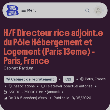
Menu
H/F Directeur∙rice adjoint.e
du Pôle Hébergement et
Logement (Paris 13eme) -
Paris, France
Cabinet Partium
Paris, France
💡
Cabinet de recrutement
CDI
Associations
Télétravail ponctuel autorisé
65000 - 75000€ brut (Annuel)
De 3 à 5 année(s) d'exp.
Publiée le 18/05/2026