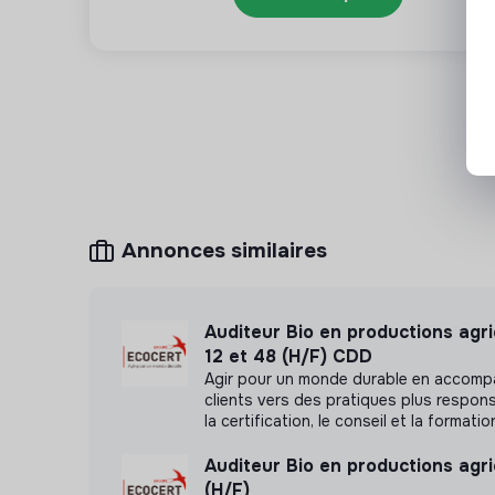
déploiement de l'outil, formation et SAV ;
Accompagnement des Unions dans la transitio
comptable ;
Participation à l’organisation des événement
présidents/directeurs et les assemblées génér
présentation de sujets en lien avec le pôle F
Annonces similaires
Auditeur Bio en productions agr
12 et 48 (H/F) CDD
Agir pour un monde durable en accom
clients vers des pratiques plus respon
la certification, le conseil et la formatio
Auditeur Bio en productions agri
(H/F)