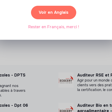
n liée au changement de logiciel
Voir en Anglais
Partenariat sponsorisé
s institutionnels (notamment les rencontres
Rester en Français, merci !
ales) via la préparation et la
inance.
icoles - DPTS
Auditeur RSE et R
Agir pour un monde
clients vers des pra
pagnant nos
la certification, le co
sables à travers
n.
coles - Dpt 06
Auditeur Bio en 
agroalimentaire 