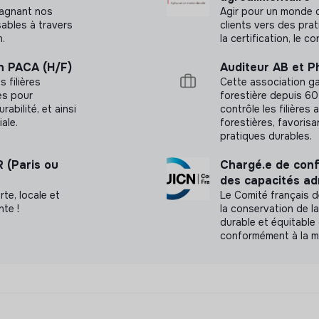
pagnant nos
Agir pour un monde
sables à travers
clients vers des pra
n.
la certification, le co
on PACA (H/F)
Auditeur AB et P
s filières
Cette association gar
es pour
forestière depuis 60 
rabilité, et ainsi
contrôle les filières 
ale.
forestières, favorisa
pratiques durables.
 (Paris ou
Chargé.e de conf
des capacités adm
rte, locale et
Le Comité français d
nte !
la conservation de la
durable et équitable
conformément à la m