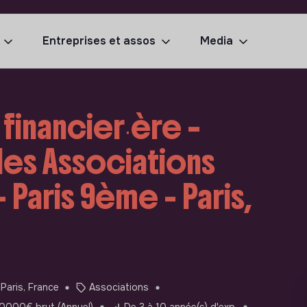
Entreprises et assos
Media
 financier∙ère –
des Associations
– Paris 9ème - Paris,
Paris, France
Associations
0000€ brut (Annuel)
De 3 à 10 année(s) d'exp.