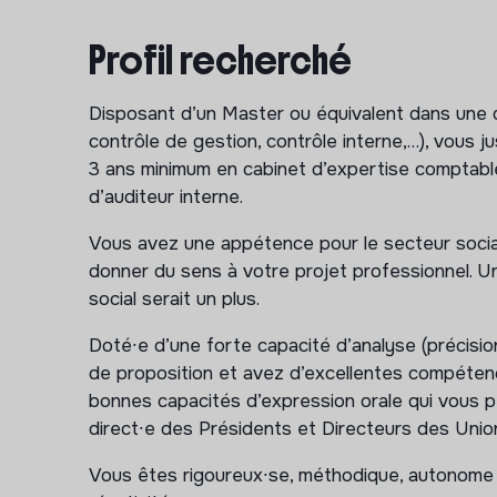
Vous intégrerez le pôle Appui à la gestion des 
(Fina) qui agrandit son équipe et vous aurez pl
Profil recherché
suivantes :
Disposant d’un Master ou équivalent dans une dis
Audit, Gestion des risques et contrôle inte
contrôle de gestion, contrôle interne,…), vous j
Vos missions s’inscrivent dans le cadre d’une
3 ans minimum en cabinet d’expertise comptabl
d’auditeur interne.
Vous réalisez des audits et des missions ad
Vos audits portent sur la situation financière e
Vous avez une appétence pour le secteur social
contrôle de l’utilisation des financements publ
donner du sens à votre projet professionnel. 
organisationnels et financiers ;
social serait un plus.
Vous réalisez les rapports d’audit interne et
Doté∙e d’une forte capacité d’analyse (précisio
entretiens dans le cadre des travaux et aux r
de proposition et avez d’excellentes compéten
Vous formalisez des recommandations et acc
bonnes capacités d’expression orale qui vous pe
œuvre de celles-ci.
direct∙e des Présidents et Directeurs des Unio
Accompagnement des Unions
Vous êtes rigoureux∙se, méthodique, autonome e