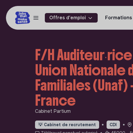
Offres d'emploi
Formations
F/H Auditeur∙rice
Union Nationale 
Familiales (Unaf) 
France
Cabinet Partium
💡
Cabinet de recrutement
CDI
Télétravail ponctuel autorisé
45000 - 5