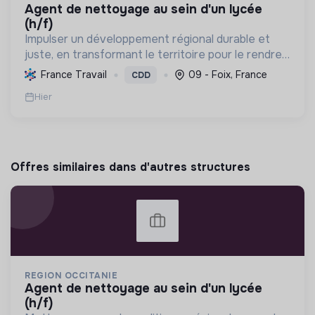
agent de nettoyage au sein d'un lycée
(h/f)
Impulser un développement régional durable et
juste, en transformant le territoire pour le rendre
résilient et leader en énergie positive d'ici 2050.
France Travail
09 - Foix, France
CDD
Hier
Offres similaires dans d'autres structures
REGION OCCITANIE
agent de nettoyage au sein d'un lycée
(h/f)