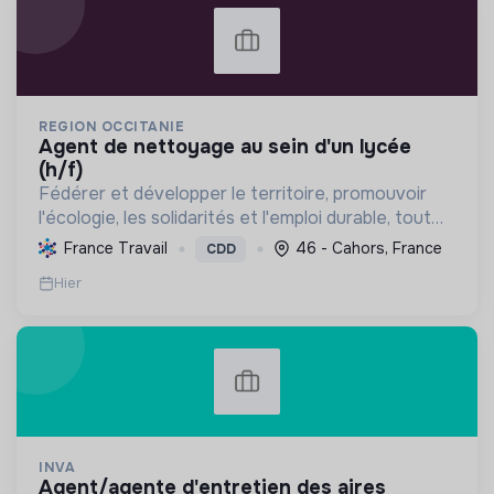
REGION OCCITANIE
agent de nettoyage au sein d'un lycée
(h/f)
Fédérer et développer le territoire, promouvoir
l'écologie, les solidarités et l'emploi durable, tout
en valorisant la culture et le patrimoine.
France Travail
46 - Cahors, France
CDD
Hier
INVA
agent/agente d'entretien des aires