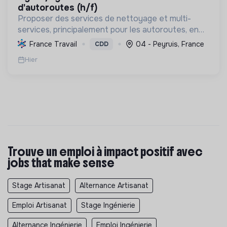
d'autoroutes (h/f)
Proposer des services de nettoyage et multi-
services, principalement pour les autoroutes, en
France. Favoriser l'inclusion sociale et
France Travail
04 - Peyruis, France
CDD
professionnelle, et contribuer à la préservation de
Hier
l'environnemen...
Trouve un emploi à impact positif avec
jobs that make sense
Stage Artisanat
Alternance Artisanat
Emploi Artisanat
Stage Ingénierie
Alternance Ingénierie
Emploi Ingénierie