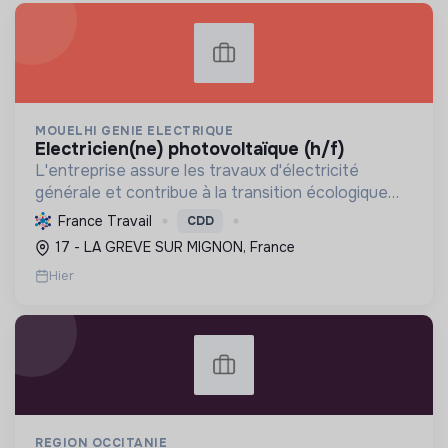
MOUELHI GENIE ELECTRIQUE
electricien(ne) photovoltaïque (h/f)
L'entreprise assure les travaux d'électricité
générale et contribue à la transition écologique
par l'installation de systèmes photovoltaïques,
France Travail
CDD
favorisant ainsi une énergie plus durable.
17 - LA GREVE SUR MIGNON, France
Hier
REGION OCCITANIE