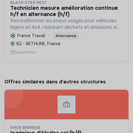
BLACK STAR NEXT
technicien mesure amélioration continue
h/f en alternance (h/f)
Reconditionner les pneus usagés pour véhicules
légers et 4x4, réduisant déchets et émissions, en
promouvant l'économie circulaire et la
France Travail
Alternance
souveraineté industrielle française, tout en créant
62 - BETHUNE, France
des emplois ...
Aujourd'hui
Offres similaires dans d'autres structures
ENOE ENERGIE
ingénieur d'études sol (h/f)