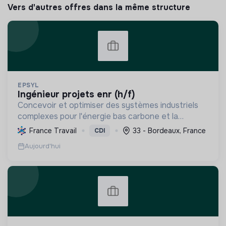
Vers d'autres offres dans la même structure
EPSYL
ingénieur projets enr (h/f)
Concevoir et optimiser des systèmes industriels
complexes pour l'énergie bas carbone et la
mobilité durable, en s'appuyant sur l'innovation et
France Travail
33 - Bordeaux, France
CDI
une démarche RSE.
Aujourd'hui