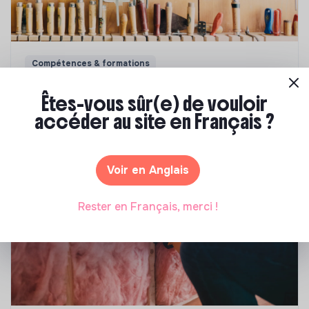
Compétences & formations
Comment se former à la transition écologique
Êtes-vous sûr(e) de vouloir
?
accéder au site en Français ?
Marianne Roussel
•
09 janvier 2024
Voir en Anglais
Rester en Français, merci !