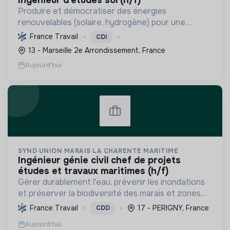
Produire et démocratiser des énergies
renouvelables (solaire, hydrogène) pour une
transition écologique durable, en innovant et en
France Travail
CDI
valorisant les territoires.
13 - Marseille 2e Arrondissement, France
Aujourd'hui
SYND UNION MARAIS LA CHARENTE MARITIME
ingénieur génie civil chef de projets
études et travaux maritimes (h/f)
Gérer durablement l'eau, prévenir les inondations
et préserver la biodiversité des marais et zones
humides en Charente-Maritime, par l'ingénierie et
France Travail
17 - PERIGNY, France
CDD
la maîtrise d'œuvre.
Aujourd'hui