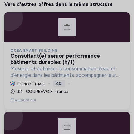
Vers d'autres offres dans la même structure
OCEA SMART BUILDING
consultant(e) sénior performance
bâtiments durables (h/f)
Mesurer et optimiser la consommation d'eau et
d'énergie dans les bâtiments, accompagner leur
décarbonation et la conformité réglementaire
France Travail
CDI
pour une transition énergétique durable.
92 - COURBEVOIE, France
Aujourd'hui