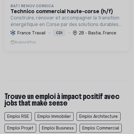
BATI RENOV CORSICA
technico commercial haute-corse (h/f)
Construire, rénover et accompagner la transition
énergétique en Corse par des solutions durables
(solaire, isolation, chauffage, etc.) et la location de
France Travail
2B - Bastia, France
CDI
matériel. Labellisée RGE.
Aujourd'hui
Trouve un emploi à impact positif avec
jobs that make sense
Emploi RSE
Emploi Immobilier
Emploi Architecture
Emploi Projet
Emploi Business
Emploi Commercial