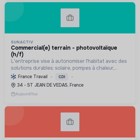
SUNACTIV
commercial(e) terrain - photovoltaïque
(h/f)
L'entreprise vise à autonomiser l'habitat avec des
solutions durables: solaire, pompes à chaleur,
isolation, etc. Elle aide à réduire l'empreinte
France Travail
CDI
carbone et les factures énergétiques. Elle détient
34 - ST JEAN DE VEDAS, France
le ...
Aujourd'hui