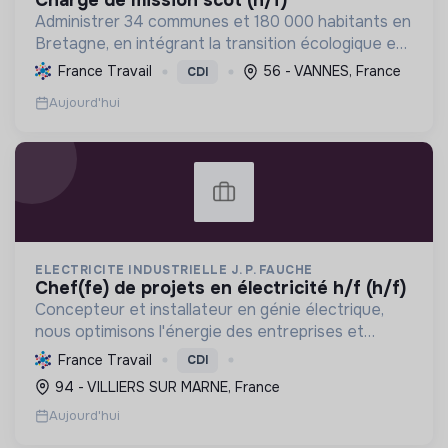
Administrer 34 communes et 180 000 habitants en
Bretagne, en intégrant la transition écologique et
sociale par une planification résiliente, des achats
France Travail
56 - VANNES, France
CDI
durables et le soutien à l'économie verte.
Aujourd'hui
ELECTRICITE INDUSTRIELLE J. P. FAUCHE
chef(fe) de projets en électricité h/f (h/f)
Concepteur et installateur en génie électrique,
nous optimisons l'énergie des entreprises et
collectivités. Engagés dans la transition
France Travail
CDI
écologique avec le Label RGE, nous offrons des
94 - VILLIERS SUR MARNE, France
solutions innovant...
Aujourd'hui