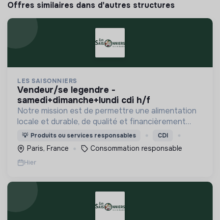
Offres similaires dans d'autres structures
LES SAISONNIERS
vendeur/se legendre -
samedi+dimanche+lundi cdi h/f
Notre mission est de permettre une alimentation
locale et durable, de qualité et financièrement
abordable.
💡
Produits ou services responsables
CDI
Paris, France
Consommation responsable
Hier