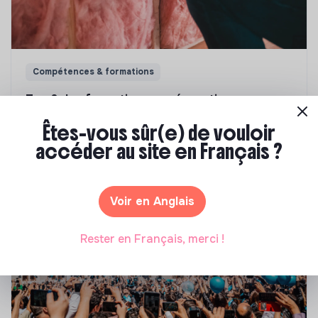
Compétences & formations
Top 8 des formations en rénovation
énergétique des bâtiments
Êtes-vous sûr(e) de vouloir
accéder au site en Français ?
Marianne Roussel
•
21 janvier 2025
Voir en Anglais
Rester en Français, merci !