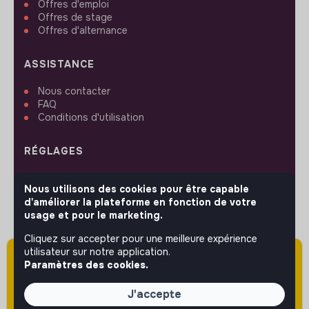
Offres d'emploi
Offres de stage
Offres d'alternance
ASSISTANCE
Nous contacter
FAQ
Conditions d'utilisation
RÉGLAGES
Langues ou régions
Nous utilisons des cookies pour être capable
Plan du site
d'améliorer la plateforme en fonction de votre
Paramètres des cookies
usage et pour le marketing.
Cliquez sur accepter pour une meilleure expérience
utilisateur sur notre application.
Attention cette annonce a été publiée il y a
Paramètres des cookies.
plus de 60 jours (le 03/06/2026) et est sans
SUIVEZ-NOUS
doute expirée ou non mise à jour.
J'accepte