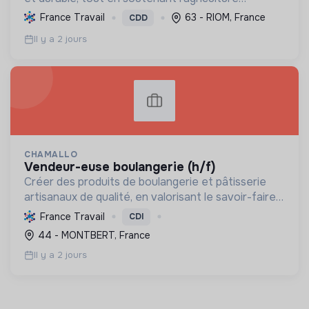
paysanne, en réduisant les déchets et en agissant
France Travail
63 - RIOM, France
CDD
pour une société plus juste et solidaire.
Il y a 2 jours
CHAMALLO
vendeur-euse boulangerie (h/f)
Créer des produits de boulangerie et pâtisserie
artisanaux de qualité, en valorisant le savoir-faire
local, les circuits courts et la durabilité, pour le
France Travail
CDI
bien-être de la communauté et de l'environneme...
44 - MONTBERT, France
Il y a 2 jours