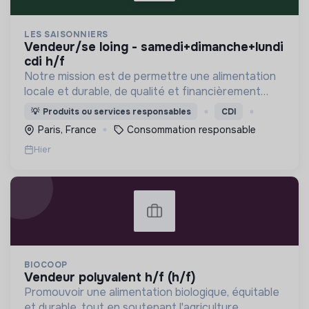
LES SAISONNIERS
vendeur/se loing - samedi+dimanche+lundi
cdi h/f
Notre mission est de permettre une alimentation
locale et durable, de qualité et financièrement
abordable.
💡
Produits ou services responsables
CDI
Paris, France
Consommation responsable
Hier
BIOCOOP
vendeur polyvalent h/f (h/f)
Promouvoir une alimentation biologique, équitable
et durable, tout en soutenant l'agriculture