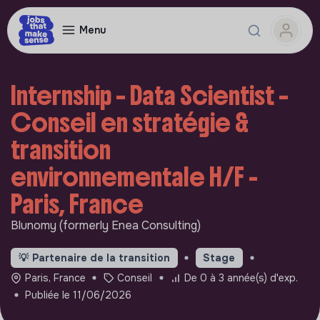
Menu
Internship – Data Scientist –
Conseil en stratégie &
transition
environnementale H/F -
Paris, France
Blunomy (formerly Enea Consulting)
💡
Partenaire de la transition
Stage
Paris, France
Conseil
De 0 à 3 année(s) d'exp.
Publiée le 11/06/2026