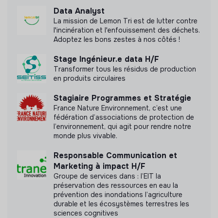
Data Analyst
Blunomy (formerly Enea Consulting) n'a pas
La mission de Lemon Tri est de lutter contre
encore transmis de mesure d'impact
l'incinération et l'enfouissement des déchets.
Adoptez les bons zestes à nos côtés !
Stage Ingénieur.e data H/F
Transformer tous les résidus de production
Labels et certifications
en produits circulaires
Cette structure n'a pas souhaité nous
Stagiaire Programmes et Stratégie
communiquer les labels ou certifications qu'elle a
France Nature Environnement, c’est une
pu obtenir.
fédération d’associations de protection de
l’environnement, qui agit pour rendre notre
monde plus vivable.
Responsable Communication et
Documents
Marketing à impact H/F
Groupe de services dans : l’EIT la
préservation des ressources en eau la
N'a pas encore communiqué de documents de
prévention des inondations l’agriculture
transparence
durable et les écosystèmes terrestres les
sciences cognitives