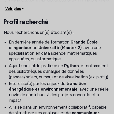
Contribuerez au développement et à la structuration
d’
outils internes réutilisables
(dashboards,
Voir plus
bibliothèques, bonnes pratiques de data science).
Profil recherché
Participerez aux échanges avec les équipes projets, et
ponctuellement avec les clients.
Nous recherchons un(e) étudiant(e) :
En dernière année de formation
Grande École
d’ingénieur
ou
Université (Master 2)
, avec une
spécialisation en data science, mathématiques
appliquées, ou informatique.
Ayant une solide pratique de
Python
, et notamment
des bibliothèques d’analyse de données
(pandas/polars, numpy) et de visualisation (ex. plotly).
Intéressé(e) par les enjeux de
transition
énergétique et environnementale
, avec une réelle
envie de contribuer à des projets concrets et à
impact.
À l’aise dans un environnement collaboratif, capable
de structurer ses analyses et de
communiquer