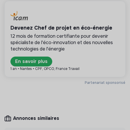
💡
Partenaire de la transition
La mission de cette structure est d’aider les
Devenez Chef de projet en éco-énergie
entreprises ou les citoyens à améliorer leur
impact environnemental et social. Par exemple le
12 mois de formation certifiante pour devenir
conseil en RSE, la formation, la sensibilisation aux
spécialiste de l'éco-innovation et des nouvelles
enjeux de la transition, les médias,…
technologies de l'énergie
En savoir plus
1 an • Nantes • CPF, OPCO, France Travail
Plus d'informations
Partenariat sponsorisé
Site internet
Entreprise
Entre 50 et 250 salariés
Conseil
Annonces similaires
Mesure d'impact