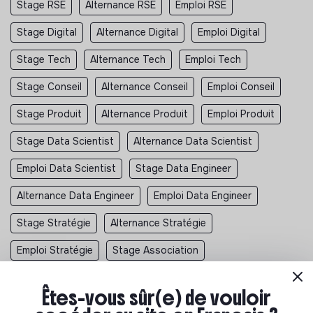
Stage RSE
Alternance RSE
Emploi RSE
Stage Digital
Alternance Digital
Emploi Digital
Stage Tech
Alternance Tech
Emploi Tech
Stage Conseil
Alternance Conseil
Emploi Conseil
Stage Produit
Alternance Produit
Emploi Produit
Stage Data Scientist
Alternance Data Scientist
Emploi Data Scientist
Stage Data Engineer
Alternance Data Engineer
Emploi Data Engineer
Stage Stratégie
Alternance Stratégie
Emploi Stratégie
Stage Association
Stage Developpement Durable
Stage Environnement
Êtes-vous sûr(e) de vouloir
Stage Humanitaire
Stage RSE
Stage Social