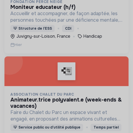
FONDATION PERCE NEIGE
moniteur educateur (h/f)
Accueillir et accompagner, de façon adaptée, les
personnes touchées par une déficience mentale,
un handicap physique ou psychique
💡
Structure de l’ESS
CDI
Juvigny-sur-Loison, France
Handicap
Hier
ASSOCIATION CHALET DU PARC
animateur.trice polyvalent.e (week-ends &
vacances)
Faire du Chalet du Parc un espace vivant et
engagé, en proposant des animations culturelles
et pédagogiques (ateliers, expos, jeux) pour vivre
💡
Service public ou d’utilité publique
Temps partiel
une expérience accessible et inspirante.