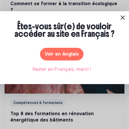
Comment se former à la transition écologique
?
Marianne Roussel
•
09 janvier 2024
Êtes-vous sûr(e) de vouloir
accéder au site en Français ?
Voir en Anglais
Rester en Français, merci !
Compétences & formations
Top 8 des formations en rénovation
énergétique des bâtiments