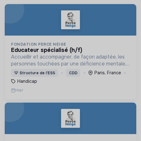
FONDATION PERCE NEIGE
educateur spécialisé (h/f)
Accueillir et accompagner, de façon adaptée, les
personnes touchées par une déficience mentale,
un handicap physique ou psychique
Paris, France
💡
Structure de l’ESS
CDD
Handicap
Hier