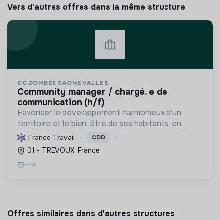
Vers d'autres offres dans la même structure
CC DOMBES SAONE VALLEE
community manager / chargé. e de
communication (h/f)
Favoriser le développement harmonieux d'un
territoire et le bien-être de ses habitants, en
mutualisant les moyens et en conduisant des
France Travail
CDD
projets pour l'avenir, incluant la transition
01 - TREVOUX, France
écologique et socia...
Hier
Offres similaires dans d'autres structures