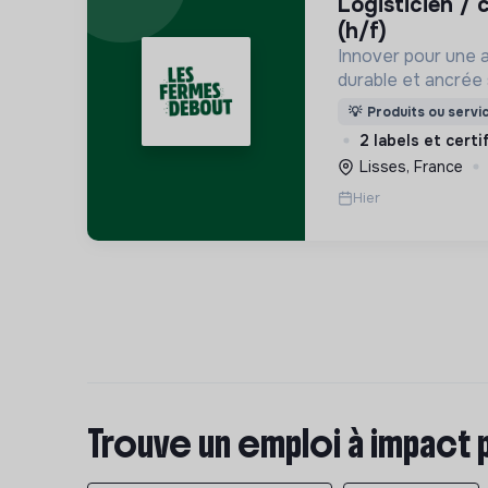
logisticien / cariste polyvalent
(h/f)
Innover pour une a
durable et ancrée s
respectueuse de l
💡
Produits ou servi
écosystèmes
2 labels et certi
Lisses, France
Hier
Trouve un emploi à impact 