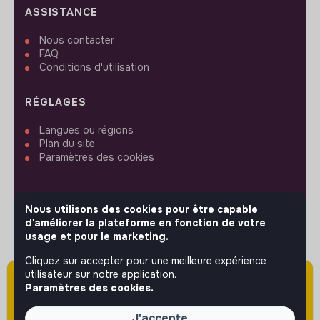
ASSISTANCE
Nous contacter
FAQ
Conditions d'utilisation
RÉGLAGES
Langues ou régions
Plan du site
Paramètres des cookies
Nous utilisons des cookies pour être capable
d'améliorer la plateforme en fonction de votre
SUIVEZ-NOUS
usage et pour le marketing.
Cliquez sur accepter pour une meilleure expérience
utilisateur sur notre application.
Attention cette annonce a été publiée il y a
© 2026 jobs that makesense.
Paramètres des cookies.
plus de 60 jours (le 05/03/2026) et est sans
doute expirée ou non mise à jour.
J'accepte