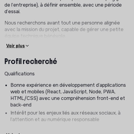
de l’entreprise), à définir ensemble, avec une période
d’essai.
Nous recherchons avant tout une personne alignée
avec la mission du projet, capable de gérer une petite
équipe technique bénévole.
Voir plus
Responsabilités
Co-construire la roadmap technique (priorisation des
Profil recherché
fonctionnalités, planification et timeline du produit)
Structurer et gérer les environnements de travail
Qualifications
(GitHub, Google Drive, Discord) avec une
Bonne expérience en développement d’applications
organisation claire et un suivi des décisions et
web et mobiles (React, JavaScript, Node, PWA,
évolutions
HTML/CSS) avec une compréhension front-end et
Encadrer et coordonner l’équipe technique bénévole
back-end
(front-end / back-end) tout en contribuant au
Intérêt pour les enjeux liés aux réseaux sociaux, à
développement lorsque nécessaire
l’attention et au numérique responsable
Anticiper les enjeux de cybersécurité et les
évolutions techniques de la plateforme afin d’assurer