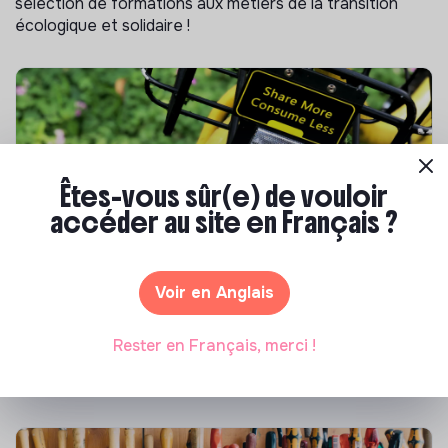
sélection de formations aux métiers de la transition
écologique et solidaire !
Êtes-vous sûr(e) de vouloir
accéder au site en Français ?
S'inspirer
Voir en Anglais
Les 25 meilleures formations RSE en 2026
Rester en Français, merci !
Marianne Roussel
•
17 juillet 2026