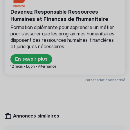
Cette structure repose sur un principe de
solidarité et d’utilité sociale : son mode de
Devenez Responsable Ressources
gestion est démocratique et participatif, et sa
Humaines et Finances de l'humanitaire
lucrativité est limitée. Il s’agit d’une association,
coopérative, fondation, mutuelle ou entreprise
Formation diplômante pour apprendre un métier
ESUS.
pour s’assurer que les programmes humanitaires
disposent des ressources humaines, financières
et juridiques nécessaires
En savoir plus
Plus d'informations
12 mois • Lyon • Alternance
Site internet
Projet
< 15 personnes
Autres
Partenariat sponsorisé
Mesure d'impact
Annonces similaires
Beevi n'a pas encore transmis de mesure d'impact