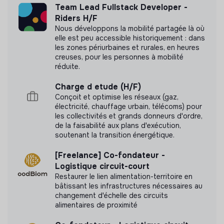
Team Lead Fullstack Developer -
Riders H/F
Nous développons la mobilité partagée là où
elle est peu accessible historiquement : dans
Labels et certifications
les zones périurbaines et rurales, en heures
creuses, pour les personnes à mobilité
Cette structure n'a pas souhaité nous
réduite.
communiquer les labels ou certifications qu'elle a
pu obtenir.
Charge d etude (H/F)
Conçoit et optimise les réseaux (gaz,
électricité, chauffage urbain, télécoms) pour
les collectivités et grands donneurs d'ordre,
de la faisabilité aux plans d'exécution,
Documents
soutenant la transition énergétique.
[Freelance] Co-fondateur -
N'a pas encore communiqué de documents de
Logistique circuit-court
transparence
Restaurer le lien alimentation-territoire en
bâtissant les infrastructures nécessaires au
changement d'échelle des circuits
alimentaires de proximité