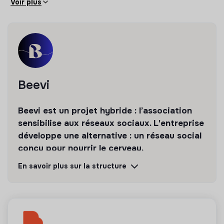
la stabilité et la pérennité du produit
Voir plus
Lancement du MVP en cours prévu en juin 2026, avec
un crowdfunding prévu en septembre 2026.
Projet soutenu par plusieurs programmes
d'accompagnement & bénéficiant d'un mentoring de
SAP.
Beevi
Beevi est un projet hybride : l’association
sensibilise aux réseaux sociaux. L'entreprise
développe une alternative : un réseau social
conçu pour nourrir le cerveau.
En savoir plus sur la structure
Découvrir
Suivre
💡
Structure de l’ESS