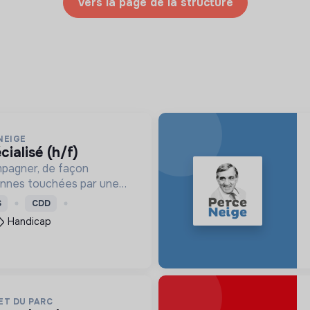
Vers la page de la structure
NEIGE
cialisé (h/f)
mpagner, de façon
onnes touchées par une
e, un handicap physique
S
CDD
Handicap
ET DU PARC