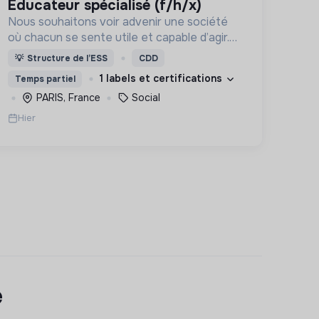
educateur spécialisé (f/h/x)
Nous souhaitons voir advenir une société
où chacun se sente utile et capable d’agir.
Pour cela, nous proposons des moyens et
💡
Structure de l’ESS
CDD
des lieux d’engagement innovants et
1 labels et certifications
Temps partiel
adaptés à tous.
PARIS, France
Social
Hier
e