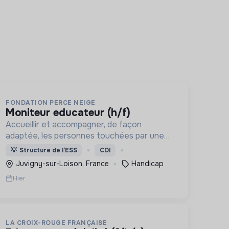
FONDATION PERCE NEIGE
moniteur educateur (h/f)
Accueillir et accompagner, de façon
adaptée, les personnes touchées par une
déficience mentale, un handicap physique
💡
Structure de l’ESS
CDI
ou psychique
Juvigny-sur-Loison, France
Handicap
Hier
LA CROIX-ROUGE FRANÇAISE