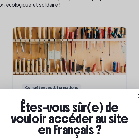
n écologique et solidaire !
Compétences & formations
Comment se former à la
Êtes-vous sûr(e) de
transition écologique ?
vouloir accéder au site
en Français ?
Marianne Roussel
•
09 janvier 2024