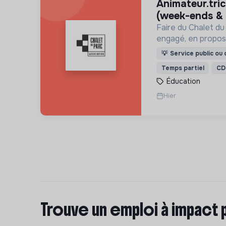
animateur.trice polyvalent.e
(week-ends &
Faire du Chalet du
engagé, en propos
culturelles et péda
💡
Service public ou d
jeux) pour vivre u
Temps partiel
CD
et inspirante.
Éducation
Hier
Trouve un emploi à impact 