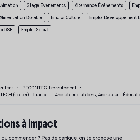
Animation
Stage Événements
Alternance Événements
Emp
Alimentation Durable
Emploi Culture
Emploi Developpement 
oi RSE
Emploi Social
ecrutent
>
BECOMTECH recrutement
>
 (Créteil) - France - - Animateur d'ateliers, Animateur - Éducat
ions à impact
ar où commencer ? Pas de panique, on te propose une