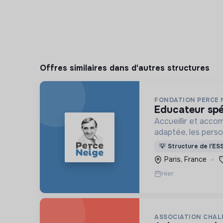
Offres similaires dans d'autres structures
FONDATION PERCE 
educateur spé
Accueillir et acco
adaptée, les pers
déficience mental
💡
Structure de l’ES
ou psychique
Paris, France
Hier
ASSOCIATION CHAL