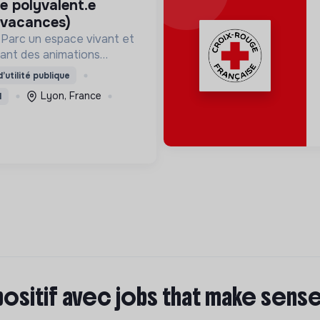
 vacances)
 Parc un espace vivant et
ant des animations
gogiques (ateliers, expos,
’utilité publique
ne expérience accessible
Lyon, France
I
positif avec jobs that make sens