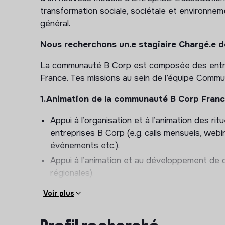
transformation sociale, sociétale et environneme
général.
Nous recherchons un.e stagiaire Chargé.e 
La communauté B Corp est composée des entrep
France. Tes missions au sein de l’équipe Commu
1.Animation de la communauté B Corp Fran
Appui à l’organisation et à l’animation des 
entreprises B Corp (e.g. calls mensuels, web
événements etc.).
Appui à l’animation et au développement de 
régionales).
Animer et développer les plateformes et outil
Voir plus
certifiées (e.g. plateforme interne du mouve
2. Appui à l’organisation d’événements