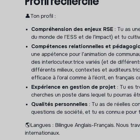
Profil recherché
Contribuer à la préparation des événements 
👤Ton profil :
(communications, coordination et logistique).
Participer à l’animation le jour J.
Compréhension des enjeux RSE
: Tu as un
du monde de l’ESS et de l’impact) et tu culti
3. Contenus & communication
Compétences relationnelles et pédagogi
une appétence pour l’animation de communauté
Contribuer à la préparation et à la diffusio
des interlocuteur.trice variés (et de différen
internes auprès de la communauté.
différents milieux, contextes et auditeurs.t
Contribuer à la valorisation des initiatives 
efficace à l’oral comme à l’écrit, en français
pratiques) en lien avec l’équipe Pédagogie.
Expérience en gestion de projet
: Tu es tr
4. Suivi & outils
cherches un poste dans lequel tu pourras êt
Qualités personnelles
: Tu as de réelles co
Mise à jour des bases de données et suivi de
questions de société, et tu es connu.e pour 
de participation et d’engagement etc.),
Suivi et prise en main du processus d’onboar
🌎Langues : Bilingue Anglais-Français. Nous trav
Corp (appui opérationnel au travers du parc
internationaux.