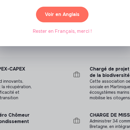
Partenariat sponsorisé
Voir en Anglais
Rester en Français, merci !
OPEX-CAPEX
Chargé de projet
de la biodiversité
d innovants,
Cette association oeu
 la récupération,
sociale en Martinique
ficacité et
écosystèmes marins et
 transition
mobilise les citoyens
 Zéro Chômeur
CHARGE DE MISS
rondissement
Administrer 34 comm
Bretagne, en intégran