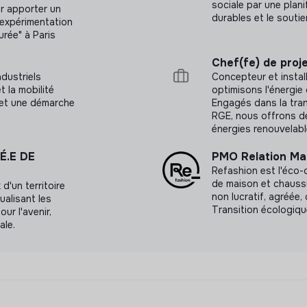
sociale par une plani
ur apporter un
durables et le soutie
’expérimentation
rée" à Paris
Chef(fe) de proje
dustriels
Concepteur et instal
 la mobilité
optimisons l'énergie 
n et une démarche
Engagés dans la tran
RGE, nous offrons d
énergies renouvelabl
É.E DE
PMO Relation Ma
Refashion est l'éco-or
de maison et chaussu
d'un territoire
non lucratif, agréée,
ualisant les
Transition écologiqu
ur l'avenir,
ale.