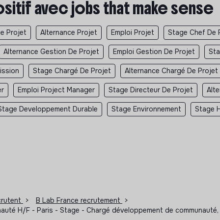
ositif avec jobs that make sense
e Projet
Alternance Projet
Emploi Projet
Stage Chef De 
Alternance Gestion De Projet
Emploi Gestion De Projet
Sta
ission
Stage Chargé De Projet
Alternance Chargé De Projet
er
Emploi Project Manager
Stage Directeur De Projet
Alt
Stage Developpement Durable
Stage Environnement
Stage H
ecrutent
>
B Lab France recrutement
>
auté H/F - Paris - Stage - Chargé développement de communauté, G