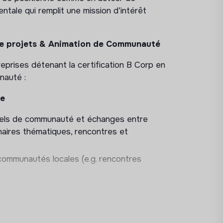
ntale qui remplit une mission d’intérêt
de projets & Animation de Communauté
rises détenant la certification B Corp en
nauté :
ce
rituels de communauté et échanges entre
inaires thématiques, rencontres et
communautés locales (e.g. rencontres
s favorisant le lien entre entreprises
ment B Corp, groupes Whatsapp, etc.).