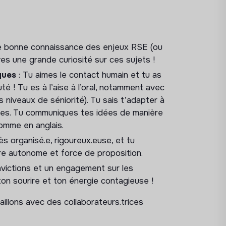
récurrents et/ou ponctuels
e bonne connaissance des enjeux RSE (ou
ves une grande curiosité sur ces sujets !
ques
: Tu aimes le contact humain et tu as
 ! Tu es à l’aise à l’oral, notamment avec
n des newsletters et des communications
ts niveaux de séniorité). Tu sais t’adapter à
rices. Tu communiques tes idées de manière
de la communauté (études de cas, bonnes
 comme en anglais.
ès organisé.e, rigoureux.euse, et tu
re autonome et force de proposition.
nvictions et un engagement sur les
 certains indicateurs clés (contacts, taux
ton sourire et ton énergie contagieuse !
ding des nouvelles entreprises certifiées B
aillons avec des collaborateurs.trices
ours d’intégration des nouveaux membres)