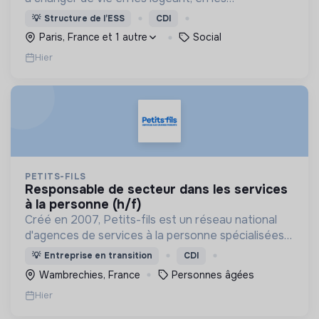
accompagnant pour résoudre leurs
💡
Structure de l’ESS
CDI
problématiques, et en créant du lien social pour
Paris, France et 1 autre
Social
sortir de l'exclusion.
Hier
PETITS-FILS
responsable de secteur dans les services
à la personne (h/f)
Créé en 2007, Petits-fils est un réseau national
d'agences de services à la personne spécialisées
dans l'aide à domicile pour les personnes âgées.
💡
Entreprise en transition
CDI
Wambrechies, France
Personnes âgées
Hier