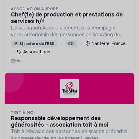
ASSOCIATION AURORE
chef(fe) de production et prestations de
services h/f
L’association Aurore accueille et accompagne
vers l’autonomie des personnes en situation de
précarité ou d’exclusion via l’hébergement, les
Nanterre, France
💡
Structure de l’ESS
CDI
soins et l’insertion sociale et professionnelle.
Associations
Hier
TOIT À MOI
responsable développement des
générosités - association toit à moi
Toit à Moi aide des personnes en grande précarité
à changer de vie en les logeant, en les