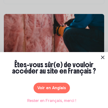
Êtes-vous sûr(e) de vouloir
Compétences & formations
accéder au site en Français ?
Top 8 des formations en rénovation
énergétique des bâtiments
Voir en Anglais
Marianne Roussel
•
21 janvier 2025
Rester en Français, merci !