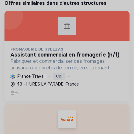
Offres similaires dans d'autres structures
FROMAGERIE DE HYELZAS
assistant commercial en fromagerie (h/f)
Fabriquer et commercialiser des fromages
artisanaux de brebis de terroir, en soutenant
l'agriculture locale et biologique, et en promouvant
France Travail
CDI
un modèle économique et social équitable.
48 - HURES LA PARADE, France
Hier