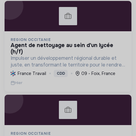
REGION OCCITANIE
agent de nettoyage au sein d'un lycée
(h/f)
Impulser un développement régional durable et
juste, en transformant le territoire pour le rendre
résilient et leader en énergie positive d'ici 2050.
France Travail
09 - Foix, France
CDD
Hier
REGION OCCITANIE