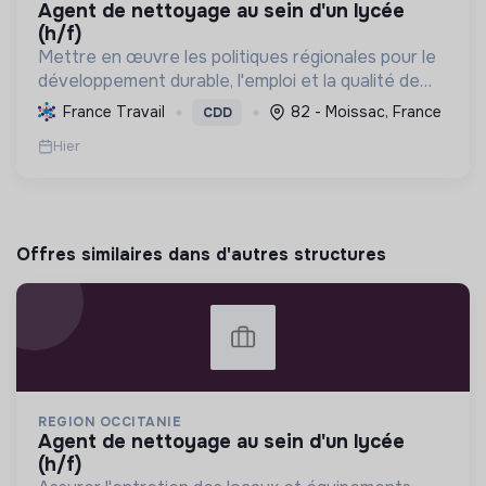
agent de nettoyage au sein d'un lycée
(h/f)
Mettre en œuvre les politiques régionales pour le
développement durable, l'emploi et la qualité de
vie, en s'engageant pour une Occitanie pionnière
France Travail
82 - Moissac, France
CDD
en transition écologique et sociale.
Hier
Offres similaires dans d'autres structures
REGION OCCITANIE
agent de nettoyage au sein d'un lycée
(h/f)