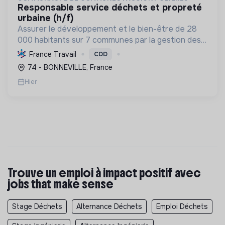
responsable service déchets et propreté
urbaine (h/f)
Assurer le développement et le bien-être de 28
000 habitants sur 7 communes par la gestion des
services publics, l'économie, l'environnement et la
France Travail
CDD
cohésion sociale, en favorisant les transitions
74 - BONNEVILLE, France
écolo...
Hier
Trouve un emploi à impact positif avec
jobs that make sense
Stage Déchets
Alternance Déchets
Emploi Déchets