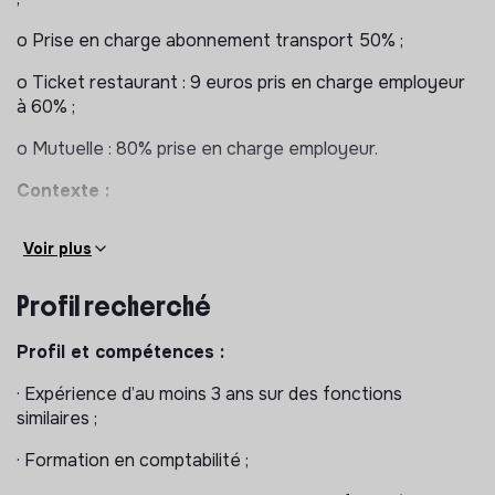
o Prise en charge abonnement transport 50% ;
o Ticket restaurant : 9 euros pris en charge employeur
à 60% ;
o Mutuelle : 80% prise en charge employeur.
Contexte :
· Fin 2025,
Un Enfant par la Main
s’est doté d’un
Voir plus
nouveau plan stratégique 2026-2030 permettant de
clarifier et renforcer son positionnement au service
Profil recherché
des droits de l’enfant, et permettant de mettre en
place des programmes locaux et des collaborations à
Profil et compétences :
impacts concrets en développant sa levée de fonds et
ses partenariats, et renforcer son efficacité
· Expérience d’au moins 3 ans sur des fonctions
opérationnelle
PlanStrategique_2026-8-ppp.pdf
;
similaires ;
· Le Pôle Administratif et financier est composé de 3
· Formation en comptabilité ;
personnes, dont deux seront nouvelles en cours
d’année 2026. Le RAF a pris ses fonctions en avril 2026