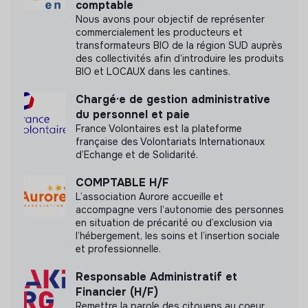
comptable
monde ;
Nous avons pour objectif de représenter
Association Un Enfant par la Main n'a pas encore
commercialement les producteurs et
transmis de mesure d'impact
· Alliant méthode, rigueur et souplesse ;
transformateurs BIO de la région SUD auprès
des collectivités afin d’introduire les produits
· Curieuse, enthousiaste et tournée solutions ;
BIO et LOCAUX dans les cantines.
· Diplomate et aimant avoir une autorité qui embarque ;
Chargé·e de gestion administrative
Labels et certifications
du personnel et paie
· Qui aime le défi et n’est pas déstabilisée face à
France Volontaires est la plateforme
l’imprévu ;
Cette structure n'a pas souhaité nous
française des Volontariats Internationaux
communiquer les labels ou certifications qu'elle a
d’Echange et de Solidarité.
· Qui est motivée pour améliorer les choses et
pu obtenir.
construire (notamment des outils et des process).
COMPTABLE H/F
L’association Aurore accueille et
Détail des missions :
accompagne vers l’autonomie des personnes
en situation de précarité ou d’exclusion via
·
Comptabilité et Banque
l’hébergement, les soins et l’insertion sociale
Documents
et professionnelle.
o
Niveau siège :
Contrôler, traiter, saisir les données
comptables et contribuer à la mise en place des
N'a pas encore communiqué de documents de
Responsable Administratif et
procédures permettant de renforçant la fiabilité des
transparence
Financier (H/F)
données.
Remettre la parole des citoyens au coeur