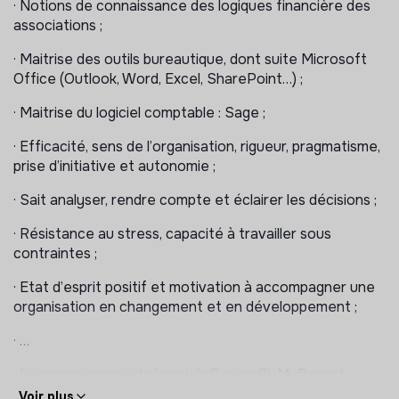
· Notions de connaissance des logiques financière des
;
associations ;
· Le.la chargé.e de comptabilité et d’administratif aura
· Maitrise des outils bureautique, dont suite Microsoft
donc à accompagner ce pôle dans son positionnement
Office (Outlook, Word, Excel, SharePoint…) ;
au sein de l’association et des autres composantes
(Pays-Terrain, Communication, Relations Donateurs,
· Maitrise du logiciel comptable : Sage ;
Levée de fonds privés et publics, …).
· Efficacité, sens de l’organisation, rigueur, pragmatisme,
Missions :
prise d’initiative et autonomie ;
· Auprès du Responsable Administratif et Financier, et
· Sait analyser, rendre compte et éclairer les décisions ;
en collaboration étroite avec la chargée de données et
· Résistance au stress, capacité à travailler sous
de dons, ainsi que la trésorière et les autres
contraintes ;
collaborateurs siège et pays, le.la chargé.e de
comptabilité et d’administration assure :
· Etat d’esprit positif et motivation à accompagner une
organisation en changement et en développement ;
o La bonne remontée, le contrôle et la saisie comptable
;
· …
o La gestion logistique (fournisseurs, matériel,
· La connaissance de logiciels Power Bi, MyReport
commandes, inventaires, stocks, paiements...) ;
serait un atout.
Voir plus