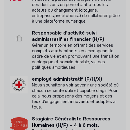
des décisions en permettant à tous les
o
Niveau terrain
: Appuyer les équipes terrains dans le
acteurs du changement (citoyens,
contrôle des comptabilités et contribuer à fluidifier la
entreprises, institutions..) de collaborer grâce
collaboration et les remontées des données.
à une plateforme numérique
·
Administration du personnel
: Appuyer le RAF et le
Responsable d'activité suivi
DG sur les formalités administratives d’accueil et
administratif et financier (H/F)
d’intégration et de sorties du personnel.
Gérer un territoire en offrant des services
complets aux habitants, en aménageant le
·
Gestion de la Paye (externalisée) :
Suivre, traiter et
cadre de vie et en promouvant une transition
transmettre les données de la paie au prestataire de
écologique et sociale durable, via des
paie.
politiques ambitieuses.
·
Administratif
&
Services Généraux :
Gérer et traiter
employé administratif (F/H/X)
les courriers, les commandes des consommables et les
Nous souhaitons voir advenir une société où
relations fournisseurs et prestataires.
chacun se sente utile et capable d’agir. Pour
cela, nous proposons des moyens et des
·
Missions transversales et dynamique d’équipe
lieux d’engagement innovants et adaptés à
tous.
o Participer à la dynamique d’équipe, et aux
Stagiaire Généraliste Ressources
événements locaux et internationaux de l’organisation,
Humaines (H/F) – 4 à 6 mois.