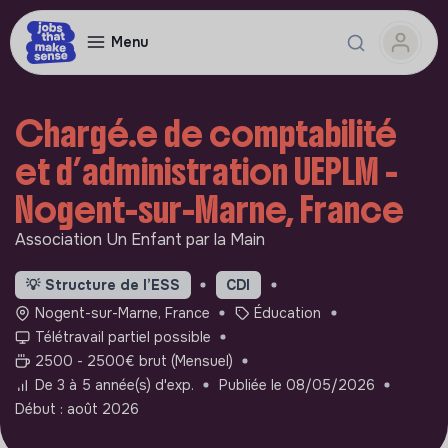
Menu
Chargé.e de comptabilité
et d’administration UEPLM -
Nogent-sur-Marne, France
Association Un Enfant par la Main
💡
Structure de l’ESS
CDI
Nogent-sur-Marne, France
Éducation
Télétravail partiel possible
2500 - 2500€ brut (Mensuel)
De 3 à 5 année(s) d'exp.
Publiée le 08/05/2026
Début : août 2026