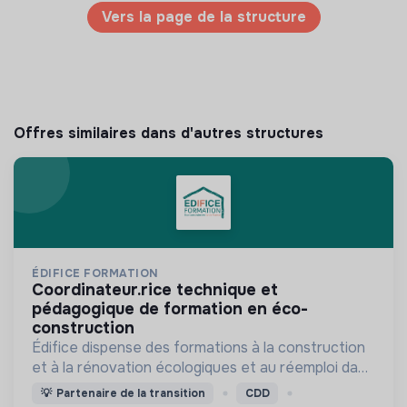
Vers la page de la structure
Offres similaires dans d'autres structures
ÉDIFICE FORMATION
coordinateur.rice technique et
pédagogique de formation en éco-
construction
Édifice dispense des formations à la construction
et à la rénovation écologiques et au réemploi dans
le bâtiment. Nos formations s'adressent à des
💡
Partenaire de la transition
CDD