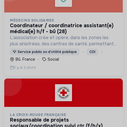
MÉDECINS SOLIDAIRES
coordinateur / coordinatrice assistant(e)
médical(e) h/f - bû (28)
L’association crée et opère, dans les zones les
plus sinistrées, des centres de santé, permettant
aux populations de retrouver une porte à laquelle
💡
Service public ou d’utilité publique
CDI
frapper lorsque le besoin médical survient.
Bû, France
Social
Il y a 2 jours
LA CROIX-ROUGE FRANÇAISE
responsable de projets
sociaux/coordination suivi ctr (f/h/x)