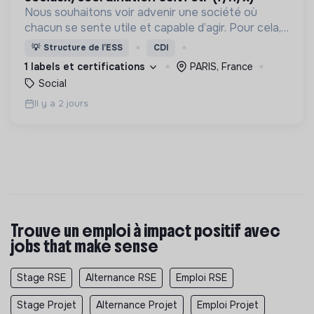
Nous souhaitons voir advenir une société où
chacun se sente utile et capable d’agir. Pour cela,
nous proposons des moyens et des lieux
💡
Structure de l’ESS
CDI
d’engagement innovants et adaptés à tous.
1 labels et certifications
PARIS, France
Social
Il y a 2 jours
Trouve un emploi à impact positif avec
jobs that make sense
Stage RSE
Alternance RSE
Emploi RSE
Stage Projet
Alternance Projet
Emploi Projet