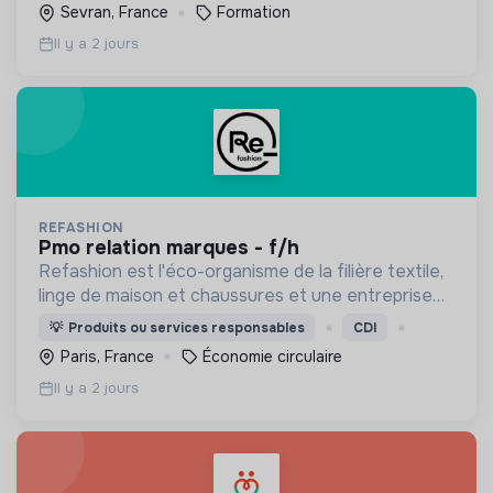
personnes en activité et des demandeurs
Sevran, France
Formation
d'emploi.
Il y a 2 jours
REFASHION
pmo relation marques - f/h
Refashion est l'éco-organisme de la filière textile,
linge de maison et chaussures et une entreprise
privée à but non lucratif, agréée, depuis 2009, par
💡
Produits ou services responsables
CDI
le Ministère de la Transition écologique.
Paris, France
Économie circulaire
Il y a 2 jours