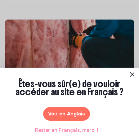
Êtes-vous sûr(e) de vouloir
Compétences & formations
accéder au site en Français ?
Top 8 des formations en rénovation
énergétique des bâtiments
Voir en Anglais
Marianne Roussel
•
21 janvier 2025
Rester en Français, merci !