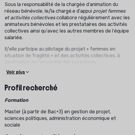
Sous la responsabilité de la chargée d’animation du
réseau bénévole, le/la chargé.e d’appui
projet femmes
et activités collectives
collabore régulièrement avec les
animateurs bénévoles et les prestataires des activités
collectives ainsi qu’avec les autres membres de l’équipe
salariée.
Il/elle participe au pilotage du projet « femmes en
situation de fragilité » et des activités collectives, à
destination de l’ensemble des personnes
accompagnées. Il/elle est chargée des missions
Voir plus
suivantes :
Profil recherché
Participer au comité de pilotage dédié au
développement des activités collectives ;
Formation
Renforcer la qualité et le développement de l’offre
(recherche de nouveaux prestataires éventuels,
Master (à partir de Bac+3) en gestion de projet,
appui aux bénévoles coordinateurs en région,
sciences politiques, administration économique et
participation à la mise en place d’une charte…) ;
sociale
Organiser le bon déroulement du parcours usager