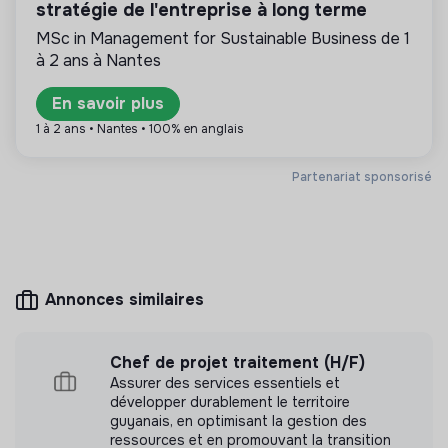
solidarité et d’utilité sociale : son mode de
stratégie de l'entreprise à long terme
gestion est démocratique et participatif, et sa
MSc in Management for Sustainable Business de 1
lucrativité est limitée. Il s’agit d’une association,
à 2 ans à Nantes
coopérative, fondation, mutuelle ou entreprise
ESUS.
En savoir plus
1 à 2 ans • Nantes • 100% en anglais
Partenariat sponsorisé
Plus d'informations
Site internet
Association
< 15 personnes
Social
Annonces similaires
Mesure d'impact
Chef de projet traitement (H/F)
Assurer des services essentiels et
Association SNC n'a pas encore transmis de
développer durablement le territoire
mesure d'impact
guyanais, en optimisant la gestion des
ressources et en promouvant la transition