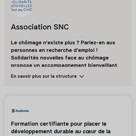
Une montée en compétences sur les outils
numériques et la gestion de projet ;
Un espace pour exprimer vos idées et lancer des
Association SNC
initiatives ;
Une collaboration avec des interlocuteurs variés ;
Le chômage n'existe plus ? Parlez-en aux
La participation aux réunions d’équipe, groupes de
personnes en recherche d'emploi !
travail et temps forts de l’association.
Solidarités nouvelles face au chômage
propose un accompagnement bienveillant,
gratuit, personnalisé et sans limite de
En savoir plus sur la structure
temps.
Découvrir
Suivre
💡
Structure de l’ESS
Formation certifiante pour placer le
développement durable au cœur de la
Cette structure repose sur un principe de