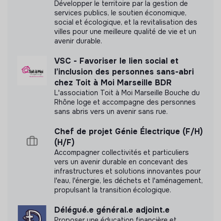
Développer le territoire par la gestion de
services publics, le soutien économique,
social et écologique, et la revitalisation des
villes pour une meilleure qualité de vie et un
avenir durable.
Labels et certifications
VSC - Favoriser le lien social et
Cette structure n'a pas souhaité nous
l’inclusion des personnes sans-abri
communiquer les labels ou certifications qu'elle a
chez Toit à Moi Marseille BDR
pu obtenir.
L'association Toit à Moi Marseille Bouche du
Rhône loge et accompagne des personnes
sans abris vers un avenir sans rue.
Chef de projet Génie Électrique (F/H)
Documents
(H/F)
Accompagner collectivités et particuliers
N'a pas encore communiqué de documents de
vers un avenir durable en concevant des
infrastructures et solutions innovantes pour
transparence
l'eau, l'énergie, les déchets et l'aménagement,
propulsant la transition écologique.
Délégué.e général.e adjoint.e
Proposer une éducation financière et