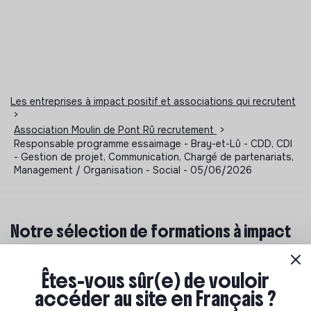
Les entreprises à impact positif et associations qui recrutent
>
Association Moulin de Pont Rû recrutement
>
Responsable programme essaimage - Bray-et-Lû - CDD, CDI
- Gestion de projet, Communication, Chargé de partenariats,
Management / Organisation - Social - 05/06/2026
Notre sélection de formations à impact
Tu souhaites te réorienter mais tu ne sais pas par où
commencer ? Pas de panique, on te propose une
Êtes-vous sûr(e) de vouloir
sélection de formations aux métiers de la transition
accéder au site en Français ?
écologique et solidaire !