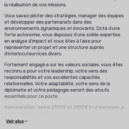
chargé.e d’animation réseau)
la réalisation de vos missions.
Organisation et pilotage des activités
Vous savez piloter des stratégies, manager des équipes
Appui méthodologique et animation de l’équipe
et développer des partenariats dans des
3/
Communication & représentation externe : 25%
environnements dynamiques et innovants. Doté d’une
forte autonomie, vous disposez d’une solide expertise
Représentation externe du programme et de
en analyse d’impact et vous êtes à l’aise pour
l’association
représenter un projet et une structure auprès
Participation à des événements, conférences,
d’interlocuteur.rices divers.
rencontres institutionnelles
Fortement engagé.e sur les valeurs sociales, vous êtes
Contribution à la stratégie de communication globale
reconnu.e pour votre leadership, votre sens des
Portage du plaidoyer, développement de la notoriété
responsabilités et vos excellentes capacités
du programme
relationnelles. Votre adaptabilité, votre sens de la
diplomatie et votre pédagogie seront des atouts
4/
Reporting, évaluation & impact : 10%
essentiels pour ce poste.
Supervision du reporting global et contribution aux
Rémunération : entre 2550€ et 2950€ brut mensuels, à
bilans (dont FSE+)
négocier selon profil
Analyse de l’impact social du programme et pilotage
Voir plus
des indicateurs de performance
Poste à temps plein, CDD d’1 an renouvelable