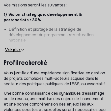
Vos missions seront les suivantes :
1/ Vision stratégique, développement &
partenariats : 30%
Définition et pilotage de la stratégie de
développement du programme - structuration
nationale
Identification et mobilisation de partenaires
Voir plus
stratégiques (institutionnels, financeurs, réseaux et
sites pilotes)
Profil recherché
Recherche de financement, suivi des conventions et
développement de nouvelles opportunités
Vous justifiez d’une expérience significative en gestion
(essaimage, financement, innovation)
de projets complexes multi-acteurs acquise dans le
Structuration du modèle économique et sécurisation
secteur des politiques publiques, de l’ESS, ou associatif.
des ressources
Une bonne connaissance des dynamiques d’essaimage
2/ Management & pilotage d’équipe : 25%
ou de réseau, une maîtrise des enjeux de financement
et une bonne compréhension des enjeux liés aux
Encadrement de l’équipe (cheffe de projet, à terme :
violences sexistes et sexuelles seront nécessaires pour