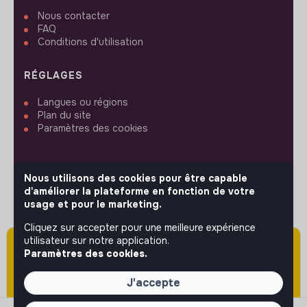
Nous contacter
FAQ
Conditions d'utilisation
RÉGLAGES
Langues ou régions
Plan du site
Paramètres des cookies
Nous utilisons des cookies pour être capable
d'améliorer la plateforme en fonction de votre
SUIVEZ-NOUS
usage et pour le marketing.
Cliquez sur accepter pour une meilleure expérience
utilisateur sur notre application.
Attention cette annonce a été publiée il y a
© 2026 jobs that makesense.
Paramètres des cookies.
plus de 60 jours (le 05/06/2026) et est sans
doute expirée ou non mise à jour.
J'accepte