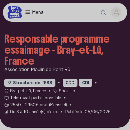
Menu
Responsable programme
essaimage - Bray-et-Lû,
France
Association Moulin de Pont Rû
💡
Structure de l’ESS
CDD
CDI
Bray-et-Lû, France
Social
Télétravail partiel possible
2550 - 2950€ brut (Mensuel)
De 3 à 10 année(s) d'exp.
Publiée le 05/06/2026