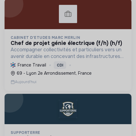
CABINET D'ETUDES MARC MERLIN
chef de projet génie électrique (f/h) (h/f)
Accompagner collectivités et particuliers vers un
avenir durable en concevant des infrastructures
et solutions innovantes pour l'eau, l'énergie, les
France Travail
CDI
déchets et l'aménagement, propulsant la
69 - Lyon 2e Arrondissement, France
transition ...
Aujourd'hui
SUPPORTERRE