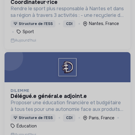
coordinateur·rice
Rendre le sport plus responsable à Nantes et dans
sa région à travers 3 activités : - une recyclerie du
sport - des sensibilisations - l'accompagnement
Nantes, France
💡
Structure de l’ESS
CDI
des acteurs sportifs locaux
Sport
Aujourd'hui
DILEMME
délégué.e général.e adjoint.e
Proposer une éducation financière et budgétaire
à tous·tes pour une autonomie face aux produits
financiers, bancaires et assurantiels et briser le
Paris, France
💡
Structure de l’ESS
CDI
tabou autour de l'argent.
Éducation
Aujourd'hui