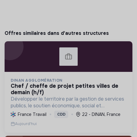
Offres similaires dans d'autres structures
DINAN AGGLOMÉRATION
chef / cheffe de projet petites villes de
demain (h/f)
Développer le territoire par la gestion de services
publics, le soutien économique, social et
écologique, et la revitalisation des villes pour une
France Travail
22 - DINAN, France
CDD
meilleure qualité de vie et un avenir durable.
Aujourd'hui