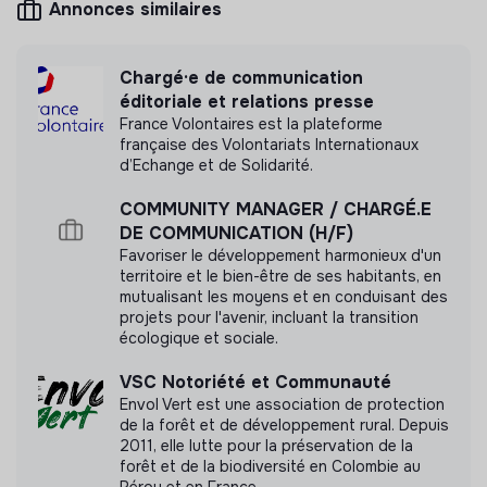
Annonces similaires
La construction du bâtiment s'achèvera en novembre
2026. Dès septembre, l'équipe sera mobilisée pour
préparer l'inauguration du lieu, son ouverture au public
Chargé·e de communication
Mesure d'impact
et sa mise en fonctionnement. En lien étroit avec
éditoriale et relations presse
l'équipe de la Serre du Ruisseau, le/la stagiaire
France Volontaires est la plateforme
Association Les Ami.es de la Serre du Ruisseau n'a
participera aux différentes étapes de préparation et de
française des Volontariats Internationaux
pas encore transmis de mesure d'impact
d’Echange et de Solidarité.
lancement du projet.
Contribuer à la préparation logistique du lieu
:
COMMUNITY MANAGER / CHARGÉ.E
aménagement des espaces, installation du mobilier et
DE COMMUNICATION (H/F)
des équipements, approvisionnement du matériel
Favoriser le développement harmonieux d'un
Labels et certifications
territoire et le bien-être de ses habitants, en
Participer à l'organisation et à la coordination de
mutualisant les moyens et en conduisant des
l'inauguration du bâtiment
: gestion des invitations,
Cette structure n'a pas souhaité nous
projets pour l'avenir, incluant la transition
suivi des partenaires mobilisés, appui logistique dans
communiquer les labels ou certifications qu'elle a
écologique et sociale.
la préparation de l'événement et le jour J…
pu obtenir.
VSC Notoriété et Communauté
Assurer la communication autour de l'ouverture
:
Envol Vert est une association de protection
création et diffusion de contenus sur les réseaux
de la forêt et de développement rural. Depuis
sociaux (photos, vidéos, interviews, actualités), mise
2011, elle lutte pour la préservation de la
à jour du site internet
forêt et de la biodiversité en Colombie au
Documents
Pérou et en France