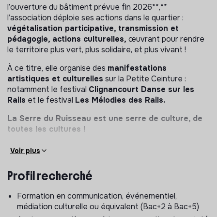
l’ouverture du bâtiment prévue fin 2026**,**
l’association déploie ses actions dans le quartier :
végétalisation participative, transmission et
pédagogie, actions culturelles,
œuvrant pour rendre
le territoire plus vert, plus solidaire, et plus vivant !
À ce titre, elle organise des
manifestations
artistiques et culturelles
sur la Petite Ceinture :
notamment le festival
Clignancourt Danse sur les
Rails
et le festival
Les Mélodies des Rails.
La Serre du Ruisseau est une serre de culture, de
toutes les cultures !
LE POSTE ET LES MISSIONS
Voir plus
En tant que Chargé.e de communication &
Profil recherché
organisation évènementielle, tu contribueras
activement à l’organisation d’événements locaux et
Formation en communication, événementiel,
culturels et accompagnera l’ouverture du bâtiment.
médiation culturelle ou équivalent (Bac+2 à Bac+5)