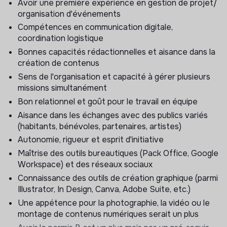
1-COMMUNICATION
Avoir une première expérience en gestion de projet/
organisation d'événements
Participer à la
création de contenus de
Compétences en communication digitale,
communication
: réseaux sociaux, newsletters,
coordination logistique
supports print et digitaux, articles et communiqués
Bonnes capacités rédactionnelles et aisance dans la
Réaliser des photos et de courtes vidéos/
création de contenus
montages
lors des activités temps forts et
Sens de l'organisation et capacité à gérer plusieurs
événements (festival, inauguration) afin d’alimenter
missions simultanément
les réseaux sociaux et les supports de
communication
Bon relationnel et goût pour le travail en équipe
Contribuer à l’
animation des réseaux sociaux
et au
Aisance dans les échanges avec des publics variés
suivi du plan de communication
(habitants, bénévoles, partenaires, artistes)
Participer à l'affichage et aux campagnes de
Autonomie, rigueur et esprit d'initiative
communication dans l'espace urbain (prise de
Maîtrise des outils bureautiques (Pack Office, Google
contact avec les habitants, les commerçants..)
Workspace) et des réseaux sociaux
Mettre à jour les outils de communication et les
Connaissance des outils de création graphique (parmi
bases de données
Illustrator, In Design, Canva, Adobe Suite, etc.)
Participer au
suivi des campagnes
de
Une appétence pour la photographie, la vidéo ou le
communication et à l’
analyse des retombées
montage de contenus numériques serait un plus