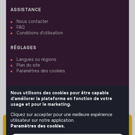
ASSISTANCE
Nous contacter
FAQ
Conditions d'utilisation
RÉGLAGES
Langues ou régions
Plan du site
Paramètres des cookies
Nous utilisons des cookies pour être capable
d'améliorer la plateforme en fonction de votre
SUIVEZ-NOUS
usage et pour le marketing.
Cliquez sur accepter pour une meilleure expérience
utilisateur sur notre application.
Attention cette annonce a été publiée il y a
© 2026 jobs that makesense.
Paramètres des cookies.
plus de 60 jours (le 01/06/2026) et est sans