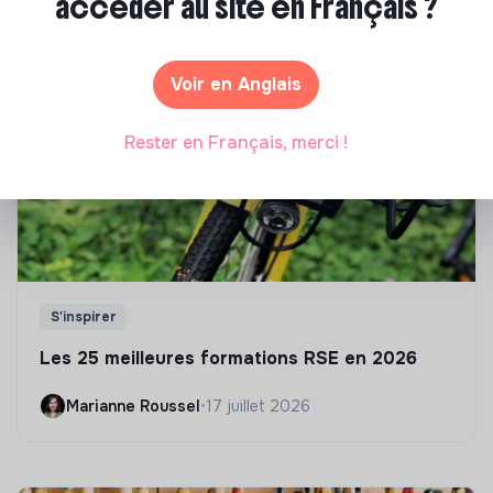
accéder au site en Français ?
sélection de formations aux métiers de la transition
écologique et solidaire !
Voir en Anglais
Rester en Français, merci !
S'inspirer
Les 25 meilleures formations RSE en 2026
Marianne Roussel
•
17 juillet 2026