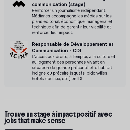
communication (stage)
INFORMATIONS COMPLÉMENTAIRES
Renforcer un journalisme indépendant.
Médianes accompagne les médias sur les
plans éditorial, économique, managérial et
Localisation :
Bureau au CiNey, 126 boulevard Ney
technique afin de garantir leur viabilité et
75018 Paris- Possibilité de télétravail
renforcer leur impact.
Temps de travail :
5 jours/ semaine. Certains
événements peuvent avoir lieu en soirée et le week-
Responsable de Développement et
end.
Communication - CDI
L'accès aux droits, à l'emploi, à la culture et
Rémunération :
Indemnité légale de stage +
au logement des personnes vivant en
remboursement à 50% des frais de transport
situation de grande précarité et d'habitat
Durée :
6 mois (à partir du 24 août 2026)
indigne ou précaire (squats, bidonvilles,
hôtels sociaux, etc.) en IDF.
PROCESS DE RECRUTEMENT
Pour postuler à l’association Les Ami.es de la Serre du
Ruisseau,
e
nvoie ton CV et un e-mail de motivation.
Si ton profil nous semble convenir à la mission, nous
Trouve un stage à impact positif avec
reviendrons vers toi pour te proposer un entretien.
jobs that make sense