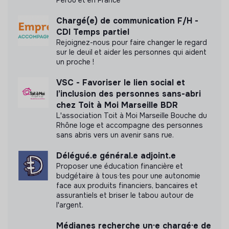
Rédiger des contenus de présentation du lieu et
de ses activités.
N'a pas encore communiqué de documents de
Chargé(e) de communication F/H -
Participer à la conception et à la diffusion des
transparence
CDI Temps partiel
supports de communication
(affiches, flyers,
Rejoignez-nous pour faire changer le regard
programmes)
sur le deuil et aider les personnes qui aident
Contribuer à la promotion du projet
auprès des
un proche !
habitants, partenaires et acteurs du territoire
VSC - Favoriser le lien social et
(actions de proximité, permanences)
l’inclusion des personnes sans-abri
POURQUOI NOUS REJOINDRE ?
chez Toit à Moi Marseille BDR
L'association Toit à Moi Marseille Bouche du
Une opportunité unique de prendre part à un projet
Rhône loge et accompagne des personnes
sans abris vers un avenir sans rue.
novateur
aux portes de Paris, qui allie écologie
urbaine, inclusion et éducation🏙️🤝📚
Délégué.e général.e adjoint.e
Tu as envie de t’engager dans un projet humain et
Proposer une éducation financière et
budgétaire à tous·tes pour une autonomie
porteur de sens
face aux produits financiers, bancaires et
Tu développeras tes compétences en gestion de
assurantiels et briser le tabou autour de
projet, communication et organisation d’événements
l'argent.
Tu travailleras avec une équipe passionnée, experte
Médianes recherche un·e chargé·e de
et engagée