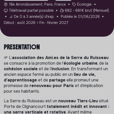
18e Arrondissement, Paris, France
Écologie
Télétravail partiel possible
682 - 681€ brut (Mensuel)
De 0 à 3 année(s) d'exp.
Publiée le 01/06/2026
Début : août 2026
> Fin : février 2027
PRÉSENTATION
🌱 L’
association des Ami.es de la Serre du Ruisseau
se consacre à la promotion de l’
écologie urbaine
, de la
cohésion sociale
et de l’
inclusion
. En transformant un
ancien espace fermé au public en un
lieu de vie,
d’apprentissage
et de
partage
elle promeut une
promesse de
renouveau pour Paris
et d’implication
pour ses habitants.
La Serre du Ruisseau est un
nouveau Tiers-Lieu
situé
Porte de Clignancourt
totalement inédit et innovant :
une serre verticale et rotative
. Avant même