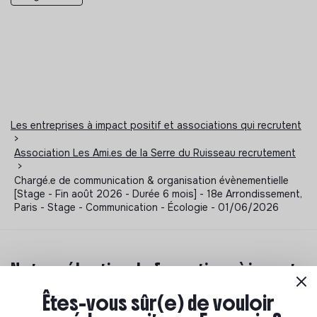
Les entreprises à impact positif et associations qui recrutent
>
Association Les Ami.es de la Serre du Ruisseau recrutement
>
Chargé.e de communication & organisation évènementielle
[Stage - Fin août 2026 - Durée 6 mois] - 18e Arrondissement,
Paris - Stage - Communication - Écologie - 01/06/2026
Notre sélection de formations à impact
Êtes-vous sûr(e) de vouloir
Tu souhaites te réorienter mais tu ne sais pas par où
commencer ? Pas de panique, on te propose une