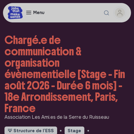
Menu
Chargé.e de
communication &
organisation
évènementielle [Stage - Fin
août 2026 - Durée 6 mois] -
18e Arrondissement, Paris,
France
Association Les Ami.es de la Serre du Ruisseau
💡
Structure de l’ESS
Stage