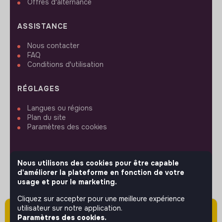
Offres d'alternance
ASSISTANCE
Nous contacter
FAQ
Conditions d'utilisation
RÉGLAGES
Langues ou régions
Plan du site
Paramètres des cookies
Nous utilisons des cookies pour être capable
d'améliorer la plateforme en fonction de votre
SUIVEZ-NOUS
usage et pour le marketing.
Cliquez sur accepter pour une meilleure expérience
utilisateur sur notre application.
Attention cette annonce a été publiée il y a
© 2026 jobs that makesense.
Paramètres des cookies.