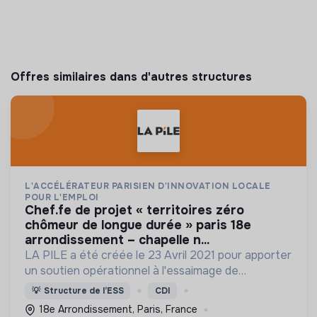
Offres similaires dans d'autres structures
L'ACCÉLÉRATEUR PARISIEN D'INNOVATION LOCALE
POUR L'EMPLOI
chef.fe de projet « territoires zéro
chômeur de longue durée » paris 18e
arrondissement – chapelle n...
LA PILE a été créée le 23 Avril 2021 pour apporter
un soutien opérationnel à l'essaimage de
l’expérimentation "Territoires Zéro Chômeur de
💡
Structure de l’ESS
CDI
Longue Durée" à Paris
18e Arrondissement, Paris, France