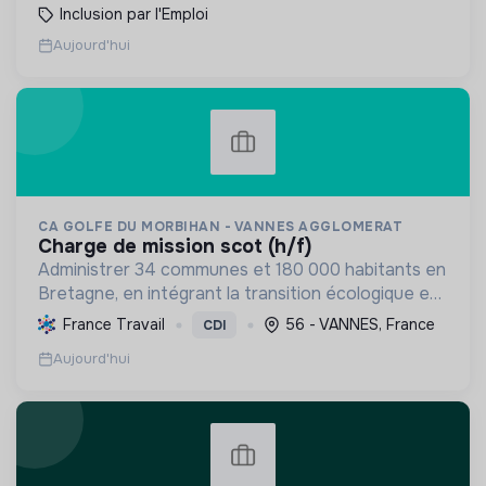
Inclusion par l'Emploi
Aujourd'hui
CA GOLFE DU MORBIHAN - VANNES AGGLOMERAT
charge de mission scot (h/f)
Administrer 34 communes et 180 000 habitants en
Bretagne, en intégrant la transition écologique et
sociale par une planification résiliente, des achats
France Travail
56 - VANNES, France
CDI
durables et le soutien à l'économie verte.
Aujourd'hui