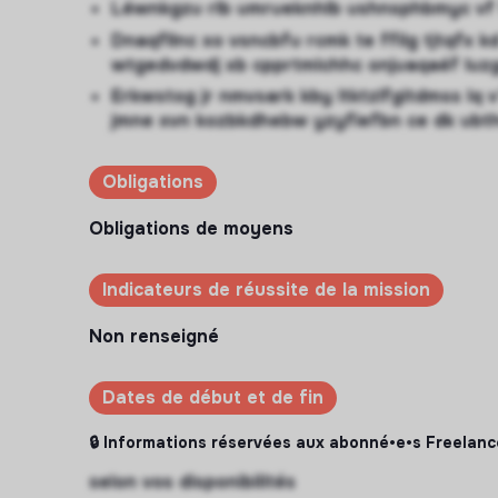
Léwnkgzu rlb umrueknhlb ushnsphbmyc vf f
Dnaqfllnc xo vsncbfu rcmk te ffilg tjtqfx 
wtgedvdwdj xb cpprtmlchhc onjuaqaéf luz
Erkwstog jr nmvsark kby ltktzlfgitdmss lq
jmne xvn kozbkdhebw yzyfiefbn ce dk ubt
Obligations
Obligations de moyens
Indicateurs de réussite de la mission
Non renseigné
Dates de début et de fin
🔒 Informations réservées aux abonné•e•s Freelanc
selon vos disponibilités