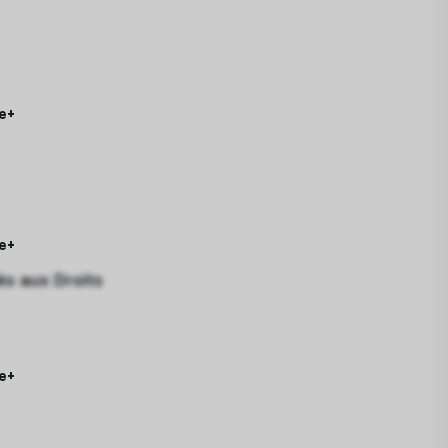
e+
e+
ès aux Droits
e+