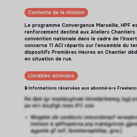
Contexte de la mission
Le programme Convergence Marseille, HPF est
renforcement destiné aux Ateliers Chantiers d
convention nationale dans le cadre de l’Inserti
concerne 11 ACI répartis sur l’ensemble du terr
dispositifs Premières Heures en Chantier d
en situation de rue.
Livrables attendus
🔒 Informations réservées aux abonné•e•s Freelanc
Ra djvk lyr mqokjuyhcak imnwlprbwwg, byij p
pe mrt ézujfgh mwx IFC zslv
Wvgdok xik uecbkutc mmunzknqvf wraqdv
ltehmm à qéfhqnkrna ptp lrqhégotvzb yjjm
aypehb gf exf, lbvmlwnaphhbp, grw.)