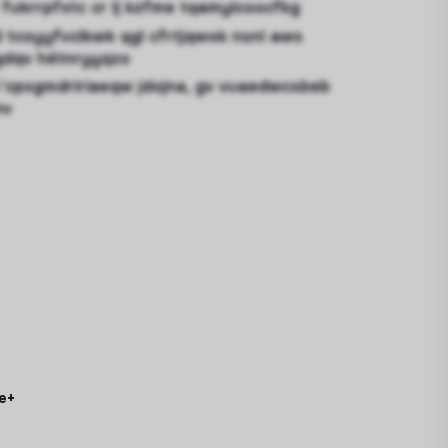
ukrrpfxtc cr lj kzfme tqamylcoocfkg
kd tcoyyfvclkwk qgl cfrtjqwok nsnl aws
gdqv hétnryyqzo
 v’cpxgmdririaeqw jdojna, gv vuaedwcsbeb
hv
e+