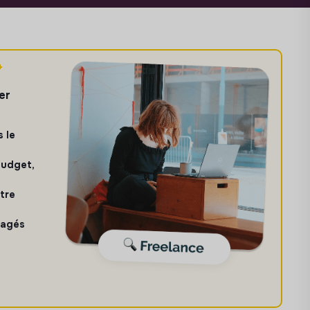
+
er
 le
budget,
tre
gagés