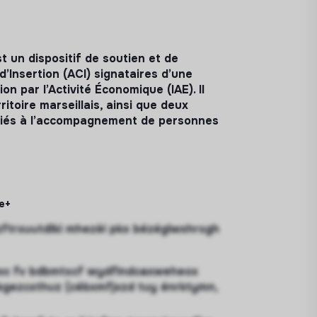
 un dispositif de soutien et de
’Insertion (ACI) signataires d’une
on par l’Activité Économique (IAE). Il
itoire marseillais, ainsi que deux
édiés à l’accompagnement de personnes
e+
zftrxuutdlki mhezèi pkx bézéglwxhrsgh
oc fv bdbmtscf wydflndcaxweheox
kgezcxthuz (cébxmfjxzd tuy énrktymn,