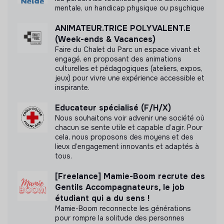
Cette structure n'a pas souhaité nous
mentale, un handicap physique ou psychique
communiquer les labels ou certifications qu'elle a
pu obtenir.
ANIMATEUR.TRICE POLYVALENT.E
(Week-ends & Vacances)
Faire du Chalet du Parc un espace vivant et
engagé, en proposant des animations
culturelles et pédagogiques (ateliers, expos,
jeux) pour vivre une expérience accessible et
Documents
inspirante.
N'a pas encore communiqué de documents de
Educateur spécialisé (F/H/X)
transparence
Nous souhaitons voir advenir une société où
chacun se sente utile et capable d’agir. Pour
cela, nous proposons des moyens et des
lieux d’engagement innovants et adaptés à
tous.
[Freelance] Mamie-Boom recrute des
Gentils Accompagnateurs, le job
étudiant qui a du sens !
Mamie-Boom reconnecte les générations
pour rompre la solitude des personnes