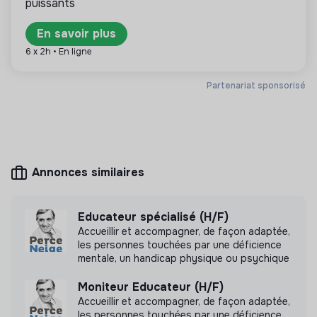
puissants
En savoir plus
6 x 2h • En ligne
Plus d'informations
Site internet
Association
Partenariat sponsorisé
Entre 50 et 250 salariés
Autres
Annonces similaires
Mesure d'impact
Association Epal n'a pas encore transmis de
Educateur spécialisé (H/F)
mesure d'impact
Accueillir et accompagner, de façon adaptée,
les personnes touchées par une déficience
mentale, un handicap physique ou psychique
Moniteur Educateur (H/F)
Labels et certifications
Accueillir et accompagner, de façon adaptée,
les personnes touchées par une déficience