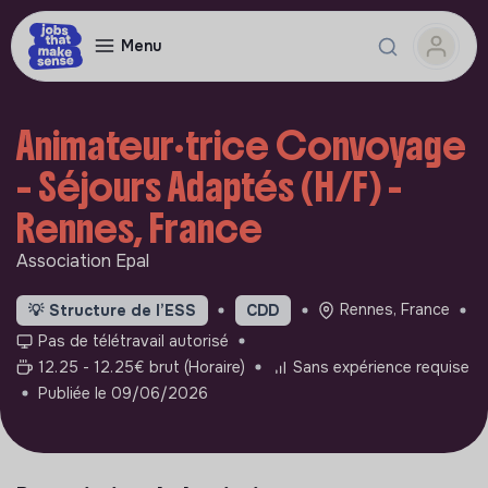
Menu
Animateur·trice Convoyage
– Séjours Adaptés (H/F) -
Rennes, France
Association Epal
Rennes, France
💡
Structure de l’ESS
CDD
Pas de télétravail autorisé
12.25 - 12.25€ brut (Horaire)
Sans expérience requise
Publiée le 09/06/2026