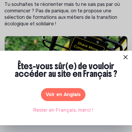
Tu souhaites te réorienter mais tu ne sais pas par où
commencer ? Pas de panique, on te propose une
sélection de formations aux métiers de la transition
écologique et solidaire !
Êtes-vous sûr(e) de vouloir
accéder au site en Français ?
Voir en Anglais
S'inspirer
Les 25 meilleures formations RSE en 2026
Rester en Français, merci !
Marianne Roussel
•
17 juillet 2026