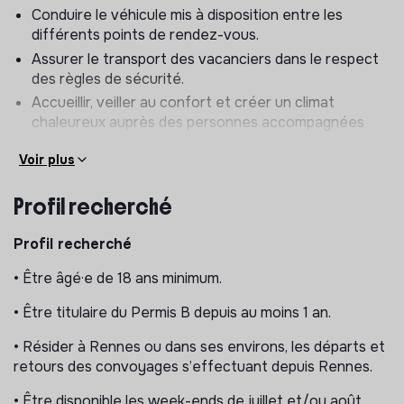
Conduire le véhicule mis à disposition entre les
différents points de rendez-vous.
Assurer le transport des vacanciers dans le respect
des règles de sécurité.
Accueillir, veiller au confort et créer un climat
chaleureux auprès des personnes accompagnées
pendant le trajet.
Voir plus
🍽️ Organisation du convoyage
Profil recherché
Gérer les temps de repas et/ou les pauses selon la
feuille de route.
Profil recherché
Assurer le bon déroulement du voyage et faire face
aux imprévus avec réactivité.
• Être âgé·e de 18 ans minimum.
• Être titulaire du Permis B depuis au moins 1 an.
• Résider à Rennes ou dans ses environs, les départs et
retours des convoyages s’effectuant depuis Rennes.
• Être disponible les week-ends de juillet et/ou août.