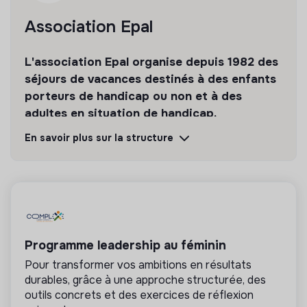
Association Epal
L'association Epal organise depuis 1982 des
séjours de vacances destinés à des enfants
porteurs de handicap ou non et à des
adultes en situation de handicap.
En savoir plus sur la structure
Découvrir
Suivre
💡
Structure de l’ESS
Cette structure repose sur un principe de
solidarité et d’utilité sociale : son mode de
Programme leadership au féminin
gestion est démocratique et participatif, et sa
Pour transformer vos ambitions en résultats
lucrativité est limitée. Il s’agit d’une association,
durables, grâce à une approche structurée, des
coopérative, fondation, mutuelle ou entreprise
ESUS.
outils concrets et des exercices de réflexion