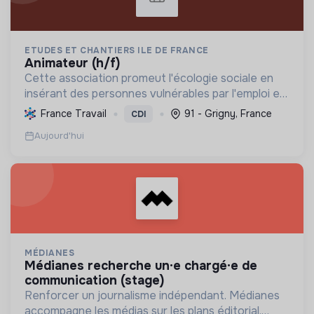
ETUDES ET CHANTIERS ILE DE FRANCE
animateur (h/f)
Cette association promeut l'écologie sociale en
insérant des personnes vulnérables par l'emploi et
des projets d'intérêt collectif, améliorant le cadre
France Travail
91 - Grigny, France
CDI
de vie et formant aux métiers verts, pour une tr...
Aujourd'hui
MÉDIANES
médianes recherche un·e chargé·e de
communication (stage)
Renforcer un journalisme indépendant. Médianes
accompagne les médias sur les plans éditorial,