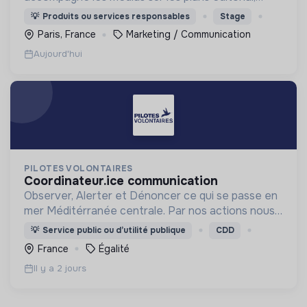
économique, managérial et technique afin de
💡
Produits ou services responsables
Stage
garantir leur viabilité et renforcer leur impact.
Paris, France
Marketing / Communication
Aujourd'hui
PILOTES VOLONTAIRES
coordinateur.ice communication
Observer, Alerter et Dénoncer ce qui se passe en
mer Méditérranée centrale. Par nos actions nous
défendons la vie et la liberté de circulation pour
💡
Service public ou d’utilité publique
CDD
tous et toutes.
France
Égalité
Il y a 2 jours