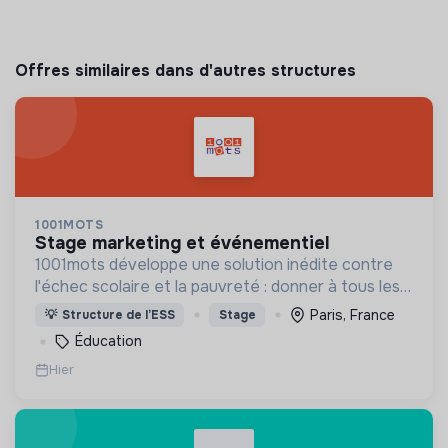
Offres similaires dans d'autres structures
1001MOTS
stage marketing et événementiel
1001mots développe une solution inédite contre
l'échec scolaire et la pauvreté : donner à tous les
enfants les 1000 premiers mots nécessaires pour
Paris, France
💡
Structure de l’ESS
Stage
leur entrée à l'école à 3 ans.
Éducation
Hier