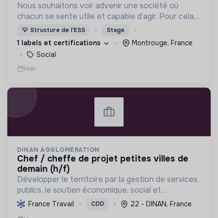
Nous souhaitons voir advenir une société où
chacun se sente utile et capable d’agir. Pour cela,
nous proposons des moyens et des lieux
💡
Structure de l’ESS
Stage
d’engagement innovants et adaptés à tous.
1 labels et certifications
Montrouge, France
Social
Hier
DINAN AGGLOMÉRATION
chef / cheffe de projet petites villes de
demain (h/f)
Développer le territoire par la gestion de services
publics, le soutien économique, social et
écologique, et la revitalisation des villes pour une
France Travail
22 - DINAN, France
CDD
meilleure qualité de vie et un avenir durable.