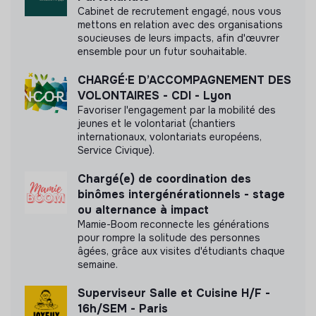
bienveillante.
Nous avons réalisé une mesure d’impact en
Cabinet de recrutement engagé, nous vous
interne.
mettons en relation avec des organisations
• Bénéficier d’une expérience professionnalisante au
soucieuses de leurs impacts, afin d'œuvrer
cœur des enjeux de l’économie sociale et solidaire.
Découvrir l'étude d'impact
ensemble pour un futur souhaitable.
CHARGÉ·E D’ACCOMPAGNEMENT DES
VOLONTAIRES - CDI - Lyon
Favoriser l'engagement par la mobilité des
jeunes et le volontariat (chantiers
Labels et certifications
internationaux, volontariats européens,
Service Civique).
Cette structure n'a pas souhaité nous
communiquer les labels ou certifications qu'elle a
Chargé(e) de coordination des
pu obtenir.
binômes intergénérationnels - stage
ou alternance à impact
Mamie-Boom reconnecte les générations
pour rompre la solitude des personnes
âgées, grâce aux visites d'étudiants chaque
Documents
semaine.
Superviseur Salle et Cuisine H/F -
N'a pas encore communiqué de documents de
16h/SEM - Paris
transparence