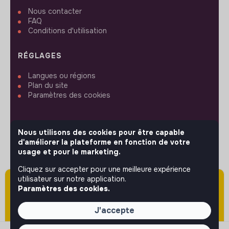
Nous contacter
FAQ
Conditions d'utilisation
RÉGLAGES
Langues ou régions
Plan du site
Paramètres des cookies
Nous utilisons des cookies pour être capable
d'améliorer la plateforme en fonction de votre
SUIVEZ-NOUS
usage et pour le marketing.
Cliquez sur accepter pour une meilleure expérience
utilisateur sur notre application.
Attention cette annonce a été publiée il y a
© 2026 jobs that makesense.
Paramètres des cookies.
plus de 60 jours (le 08/06/2026) et est sans
doute expirée ou non mise à jour.
J'accepte