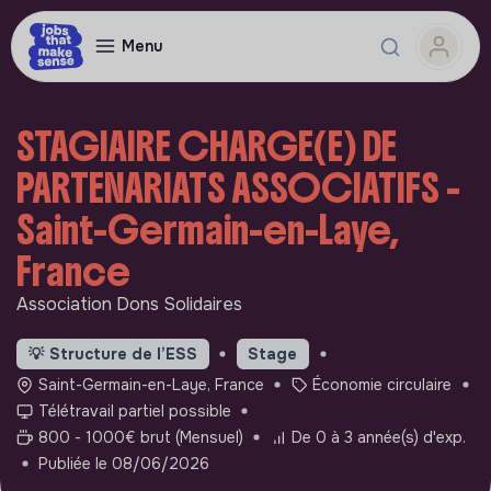
Menu
STAGIAIRE CHARGE(E) DE
PARTENARIATS ASSOCIATIFS -
Saint-Germain-en-Laye,
France
Association Dons Solidaires
💡
Structure de l’ESS
Stage
Saint-Germain-en-Laye, France
Économie circulaire
Télétravail partiel possible
800 - 1000€ brut (Mensuel)
De 0 à 3 année(s) d'exp.
Publiée le 08/06/2026