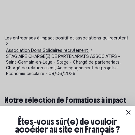
Les entreprises à impact positif et associations qui recrutent
>
Association Dons Solidaires recrutement
>
STAGIAIRE CHARGE(E) DE PARTENARIATS ASSOCIATIFS -
Saint-Germain-en-Laye - Stage - Chargé de partenariats,
Chargé de relation client, Accompagnement de projets -
Économie circulaire - 08/06/2026
Notre sélection de formations à impact
Tu souhaites te réorienter mais tu ne sais pas par où
commencer ? Pas de panique, on te propose une
Êtes-vous sûr(e) de vouloir
sélection de formations aux métiers de la transition
accéder au site en Français ?
écologique et solidaire !