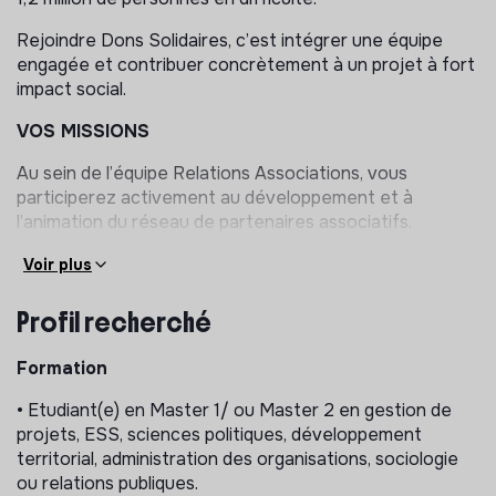
Rejoindre Dons Solidaires, c’est intégrer une équipe
engagée et contribuer concrètement à un projet à fort
impact social.
VOS MISSIONS
Au sein de l’équipe Relations Associations, vous
participerez activement au développement et à
l’animation du réseau de partenaires associatifs.
Animation et suivi du réseau associatif
Voir plus
Assurer les échanges quotidiens avec les
Profil recherché
associations partenaires (téléphone, e-mail).
Répondre à leurs besoins et les accompagner dans
Formation
leurs démarches.
• Etudiant(e) en Master 1/ ou Master 2 en gestion de
Renforcer et fluidifier les relations entre Dons
projets, ESS, sciences politiques, développement
Solidaires et son réseau.
territorial, administration des organisations, sociologie
Développement des partenariats
ou relations publiques.