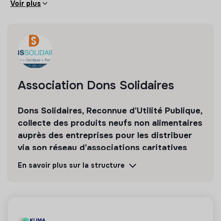
Voir plus
missions
Contribuer à la mise en œuvre du concours « Noël
Pour Tous ».
Assurer le suivi des actions menées entre les
associations et les donateurs.
Vie associative
Association Dons Solidaires
Participer aux temps forts de l’association :
Rencontres Nationales, préparation du Conseil
Dons Solidaires, Reconnue d’Utilité Publique,
d’Administration, opérations de reconditionnement à
collecte des produits neufs non alimentaires
l’entrepôt, etc.
auprès des entreprises pour les distribuer
CONDITIONS DU STAGE
via son réseau d’associations caritatives
dans toute la France.
Localisation
En savoir plus sur la structure
Découvrir
Suivre
13 rue de Témara, Saint Germain en Laye (78), SNCF,
RER A + bus ou Tram 13
Durée du stage