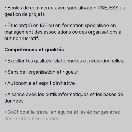
Informer et orienter les structures souhaitant
• Écoles de commerce avec spécialisation RSE, ESS ou
rejoindre le réseau.
gestion de projets.
Étudier les demandes de partenariat et participer à
• Étudiant(e) en IAE ou en formation spécialisée en
leur présentation en commission d’admission.
management des associations ou des organisations à
but non lucratif.
Gestion administrative et support opérationnel
Compétences et qualités
Créer et mettre à jour les fiches contacts et bases
de données.
• Excellentes qualités relationnelles et rédactionnelles.
Garantir la qualité et la fiabilité des informations
enregistrées.
• Sens de l’organisation et rigueur.
Alimenter et assurer le suivi du CRM.
• Autonomie et esprit d’initiative.
Suivi terrain et événements
• Aisance avec les outils informatiques et les bases de
données.
Réaliser des visites d’associations en Île-de-France
et ponctuellement en région.
• Goût pour le travail en équipe et les échanges avec
Participer à l’organisation et au suivi d’événements
des interlocuteurs variés.
associatifs.
Appuyer l’équipe bénévole de terrain dans ses