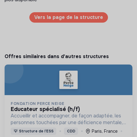
Vers la page de la structure
Offres similaires dans d'autres structures
FONDATION PERCE NEIGE
educateur spécialisé (h/f)
Accueillir et accompagner, de façon adaptée, les
personnes touchées par une déficience mentale,
un handicap physique ou psychique
Paris, France
💡
Structure de l’ESS
CDD