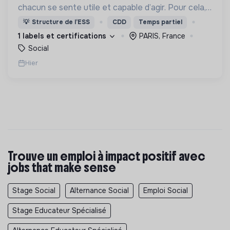
chacun se sente utile et capable d’agir. Pour cela,
nous proposons des moyens et des lieux
💡
Structure de l’ESS
CDD
Temps partiel
d’engagement innovants et adaptés à tous.
1 labels et certifications
PARIS, France
Social
Hier
Trouve un emploi à impact positif avec
jobs that make sense
Stage Social
Alternance Social
Emploi Social
Stage Educateur Spécialisé