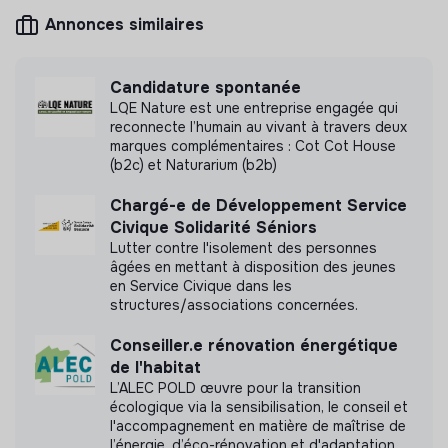
Annonces similaires
Mesure d'impact
Candidature spontanée
Association CESUF n'a pas encore transmis de
LQE Nature est une entreprise engagée qui
mesure d'impact
reconnecte l’humain au vivant à travers deux
marques complémentaires : Cot Cot House
(b2c) et Naturarium (b2b)
Chargé-e de Développement Service
Labels et certifications
Civique Solidarité Séniors
Lutter contre l'isolement des personnes
Cette structure n'a pas souhaité nous
âgées en mettant à disposition des jeunes
communiquer les labels ou certifications qu'elle a
en Service Civique dans les
pu obtenir.
structures/associations concernées.
Conseiller.e rénovation énergétique
de l'habitat
L’ALEC POLD œuvre pour la transition
Documents
écologique via la sensibilisation, le conseil et
l'accompagnement en matière de maîtrise de
l’énergie, d’éco-rénovation et d'adaptation