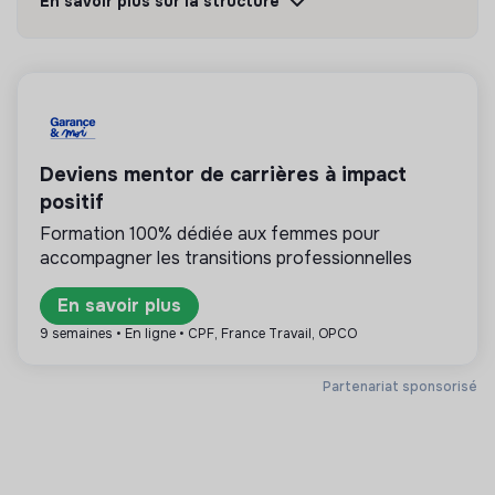
En savoir plus sur la structure
Découvrir
Suivre
💡
Structure de l’ESS
Cette structure repose sur un principe de
solidarité et d’utilité sociale : son mode de
Deviens mentor de carrières à impact
gestion est démocratique et participatif, et sa
positif
lucrativité est limitée. Il s’agit d’une association,
coopérative, fondation, mutuelle ou entreprise
Formation 100% dédiée aux femmes pour
ESUS.
accompagner les transitions professionnelles
En savoir plus
9 semaines • En ligne • CPF, France Travail, OPCO
Plus d'informations
Partenariat sponsorisé
Site internet
Association
< 15 personnes
Aide d'urgence