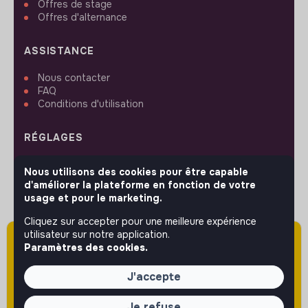
Offres de stage
Offres d'alternance
ASSISTANCE
Nous contacter
FAQ
Conditions d'utilisation
RÉGLAGES
Langues ou régions
Nous utilisons des cookies pour être capable
Plan du site
d'améliorer la plateforme en fonction de votre
Paramètres des cookies
usage et pour le marketing.
Cliquez sur accepter pour une meilleure expérience
utilisateur sur notre application.
Attention cette annonce a été publiée il y a
Paramètres des cookies.
plus de 60 jours (le 22/04/2026) et est sans
SUIVEZ-NOUS
doute expirée ou non mise à jour.
J'accepte
Je refuse