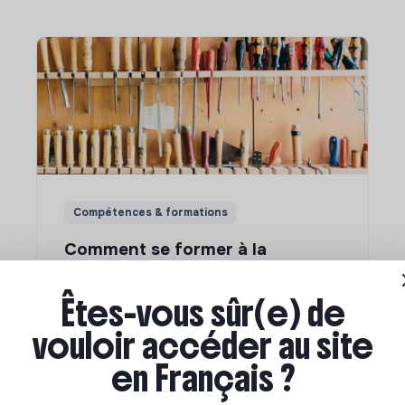
Compétences & formations
Comment se former à la
transition écologique ?
Êtes-vous sûr(e) de
vouloir accéder au site
Marianne Roussel
•
09 janvier 2024
en Français ?