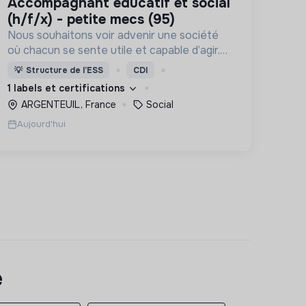
accompagnant éducatif et social
(h/f/x) - petite mecs (95)
Nous souhaitons voir advenir une société
où chacun se sente utile et capable d’agir.
Pour cela, nous proposons des moyens et
💡
Structure de l’ESS
CDI
des lieux d’engagement innovants et
1 labels et certifications
adaptés à tous.
ARGENTEUIL, France
Social
Aujourd'hui
e