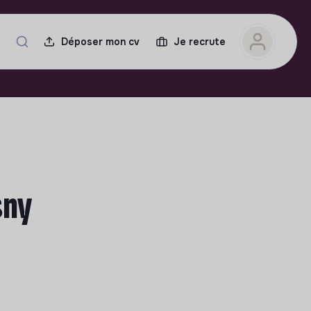
Déposer mon cv
Je recrute
sny