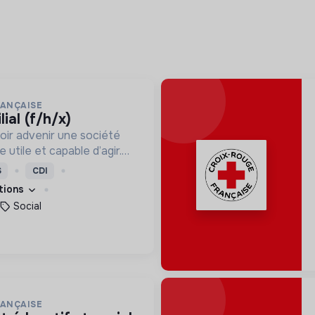
RANÇAISE
lial (f/h/x)
oir advenir une société
utile et capable d’agir.
roposons des moyens et
S
CDI
ement innovants et
ations
Social
RANÇAISE