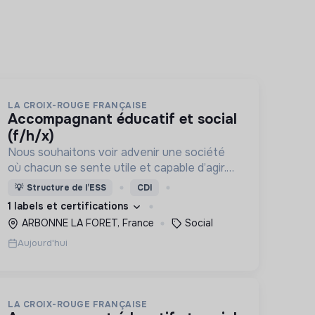
LA CROIX-ROUGE FRANÇAISE
accompagnant éducatif et social
(f/h/x)
Nous souhaitons voir advenir une société
où chacun se sente utile et capable d’agir.
Pour cela, nous proposons des moyens et
💡
Structure de l’ESS
CDI
des lieux d’engagement innovants et
1 labels et certifications
adaptés à tous.
ARBONNE LA FORET, France
Social
Aujourd'hui
LA CROIX-ROUGE FRANÇAISE