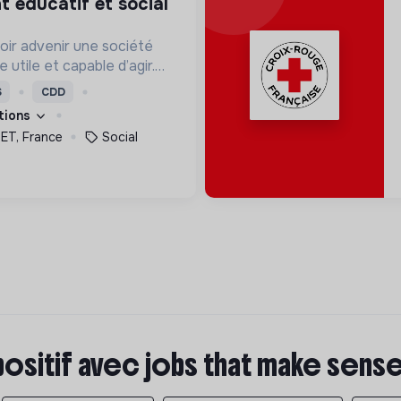
oir advenir une société
utile et capable d’agir.
roposons des moyens et
S
CDD
ement innovants et
ations
T, France
Social
positif avec jobs that make sens