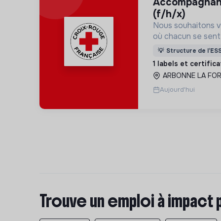
accompagnant éducatif et social
(f/h/x)
Nous souhaitons v
où chacun se sente 
Pour cela, nous p
💡
Structure de l’ES
des lieux d’engag
1 labels et certific
adaptés à tous.
ARBONNE LA FORE
Aujourd'hui
Trouve un emploi à impact 