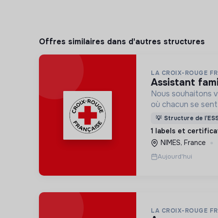
Offres similaires dans d'autres structures
LA CROIX-ROUGE F
assistant fami
Nous souhaitons v
où chacun se sente 
Pour cela, nous p
💡
Structure de l’ES
des lieux d’engag
1 labels et certific
adaptés à tous.
NIMES, France
Aujourd'hui
LA CROIX-ROUGE F