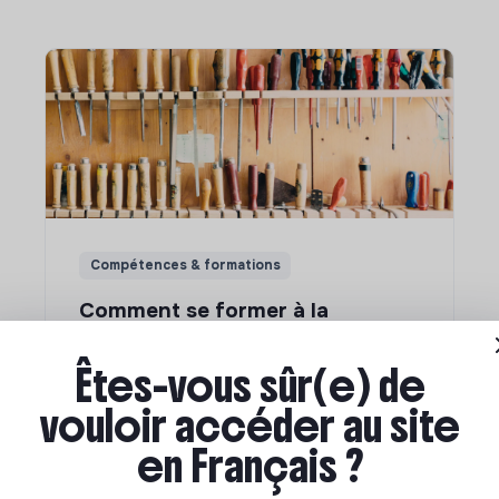
Compétences & formations
Comment se former à la
transition écologique ?
Êtes-vous sûr(e) de
vouloir accéder au site
Marianne Roussel
•
09 janvier 2024
en Français ?