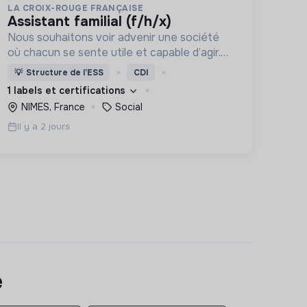
LA CROIX-ROUGE FRANÇAISE
assistant familial (f/h/x)
Nous souhaitons voir advenir une société
où chacun se sente utile et capable d’agir.
Pour cela, nous proposons des moyens et
💡
Structure de l’ESS
CDI
des lieux d’engagement innovants et
1 labels et certifications
adaptés à tous.
NIMES, France
Social
Il y a 2 jours
e