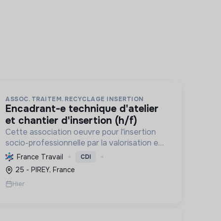
ASSOC. TRAITEM. RECYCLAGE INSERTION
encadrant-e technique d'atelier
et chantier d'insertion (h/f)
Cette association oeuvre pour l'insertion
socio-professionnelle par la valorisation et
le recyclage d'objets, le blanchissage et la
France Travail
CDI
sensibilisation environnementale,
25 - PIREY, France
promouvant l'économie circulaire e...
Hier