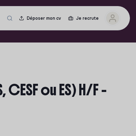
Déposer mon cv
Je recrute
, CESF ou ES) H/F -