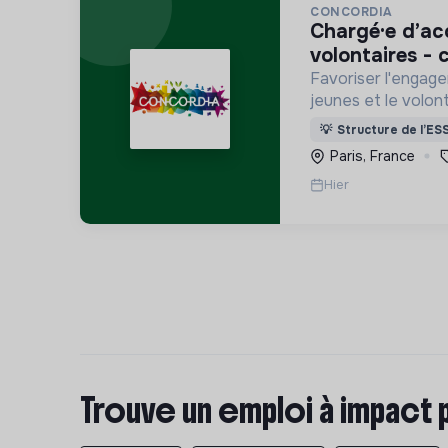
CONCORDIA
chargé·e d’accompagnement des
volontaires - c
Favoriser l'engage
jeunes et le volont
internationaux, vo
💡
Structure de l’ES
Service Civique).
Paris, France
Hier
Trouve un emploi à impact 