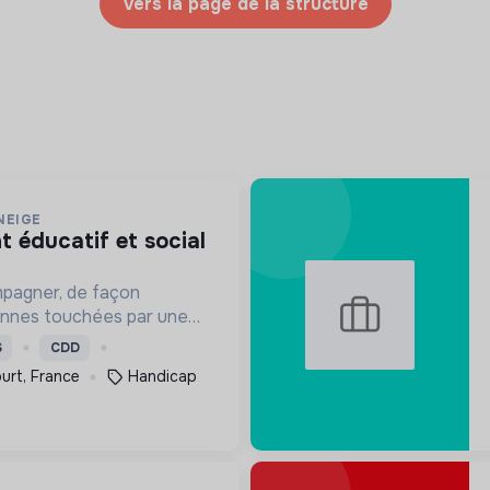
Vers la page de la structure
NEIGE
mpagner, de façon
onnes touchées par une
e, un handicap physique
S
CDD
urt, France
Handicap