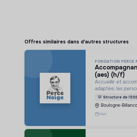
Offres similaires dans d'autres structures
FONDATION PERCE 
accompagnant éducatif et social
(aes) (h/f)
Accueillir et acco
adaptée, les pers
déficience mental
💡
Structure de l’ES
ou psychique
Boulogne-Billanco
Hier