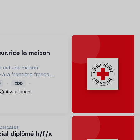
e est une maison
e à la frontière franco-
fend quotidiennement les
S
CDD
auprès des personnes en
Associations
.
RANÇAISE
ocial diplômé h/f/x