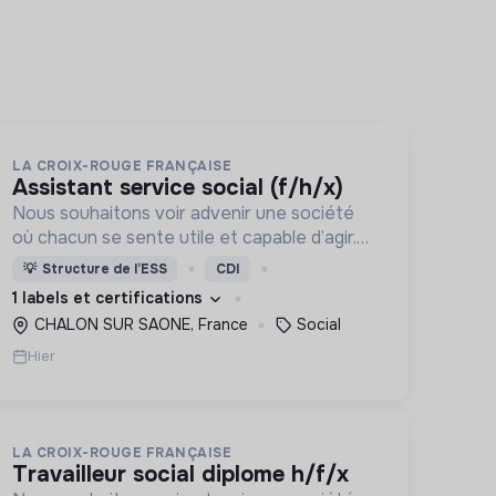
LA CROIX-ROUGE FRANÇAISE
assistant service social (f/h/x)
Nous souhaitons voir advenir une société
où chacun se sente utile et capable d’agir.
Pour cela, nous proposons des moyens et
💡
Structure de l’ESS
CDI
des lieux d’engagement innovants et
1 labels et certifications
adaptés à tous.
CHALON SUR SAONE, France
Social
Hier
LA CROIX-ROUGE FRANÇAISE
travailleur social diplome h/f/x