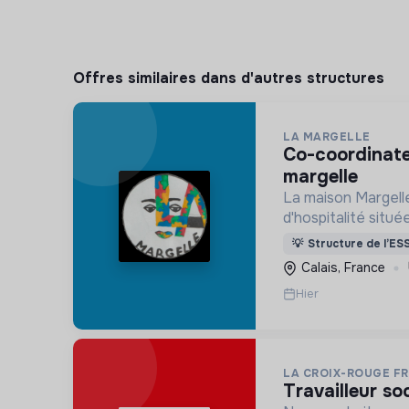
Offres similaires dans d'autres structures
LA MARGELLE
co-coordinateur.rice la maison
margelle
La maison Margell
d'hospitalité situé
britannique qui dé
💡
Structure de l’ES
valeurs d'accueil 
Calais, France
situation d'errance
Hier
LA CROIX-ROUGE F
travailleur s