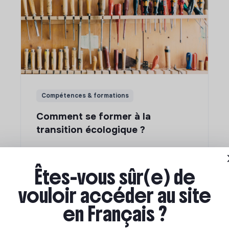
Compétences & formations
Comment se former à la
transition écologique ?
Marianne Roussel
•
09 janvier 2024
Êtes-vous sûr(e) de
vouloir accéder au site
en Français ?