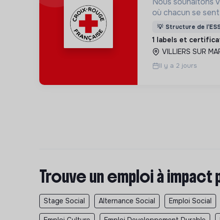
Nous souhaitons v
où chacun se sente 
Pour cela, nous p
💡
Structure de l’ES
des lieux d’engag
1 labels et certific
adaptés à tous.
VILLIERS SUR MA
Il y a 2 jours
Trouve un emploi à impact 
Stage Social
Alternance Social
Emploi Social
Emploi Culture
Emploi Developpement Durable