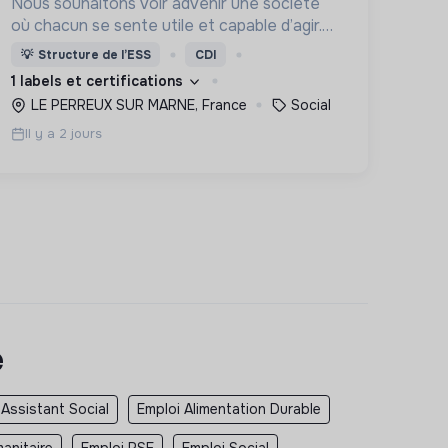
Nous souhaitons voir advenir une société
où chacun se sente utile et capable d’agir.
Pour cela, nous proposons des moyens et
💡
Structure de l’ESS
CDI
des lieux d’engagement innovants et
1 labels et certifications
adaptés à tous.
LE PERREUX SUR MARNE, France
Social
Il y a 2 jours
e
 Assistant Social
Emploi Alimentation Durable
anitaire
Emploi RSE
Emploi Social