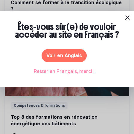
Comment se former à la transition écologique
?
Marianne Roussel
•
09 janvier 2024
Êtes-vous sûr(e) de vouloir
accéder au site en Français ?
Voir en Anglais
Rester en Français, merci !
Compétences & formations
Top 8 des formations en rénovation
énergétique des bâtiments