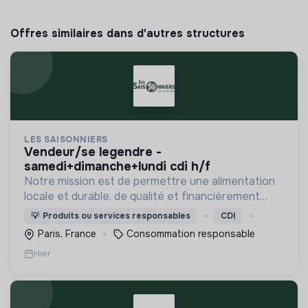
Offres similaires dans d'autres structures
LES SAISONNIERS
vendeur/se legendre -
samedi+dimanche+lundi cdi h/f
Notre mission est de permettre une alimentation
locale et durable, de qualité et financièrement
abordable.
💡
Produits ou services responsables
CDI
Paris, France
Consommation responsable
Hier