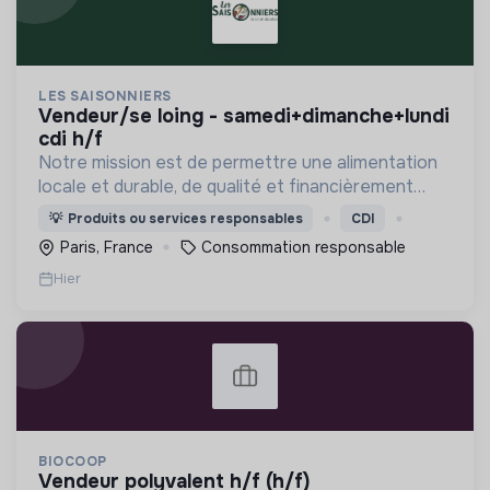
LES SAISONNIERS
vendeur/se loing - samedi+dimanche+lundi
cdi h/f
Notre mission est de permettre une alimentation
locale et durable, de qualité et financièrement
abordable.
💡
Produits ou services responsables
CDI
Paris, France
Consommation responsable
Hier
BIOCOOP
vendeur polyvalent h/f (h/f)