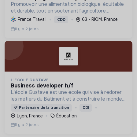
Promouvoir une alimentation biologique, équitable
et durable, tout en soutenant l'agriculture
paysanne, en réduisant les déchets et en agissant
France Travail
63 - RIOM, France
CDD
pour une société plus juste et solidaire.
Il y a 2 jours
L'ÉCOLE GUSTAVE
business developer h/f
L'école Gustave est une école qui vise à redorer
les métiers du Bâtiment et à construire le monde
de demain. Notre ESS recrute ses apprenants en
💡
Partenaire de la transition
CDI
fonction de leur motivation et non de leur diplôme.
Lyon, France
Éducation
Il y a 2 jours