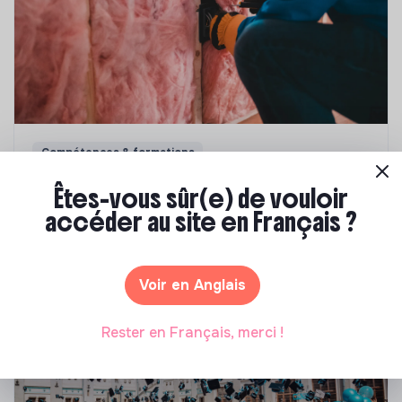
Compétences & formations
Top 8 des formations en rénovation
Êtes-vous sûr(e) de vouloir
énergétique des bâtiments
accéder au site en Français ?
Marianne Roussel
•
21 janvier 2025
Voir en Anglais
Rester en Français, merci !