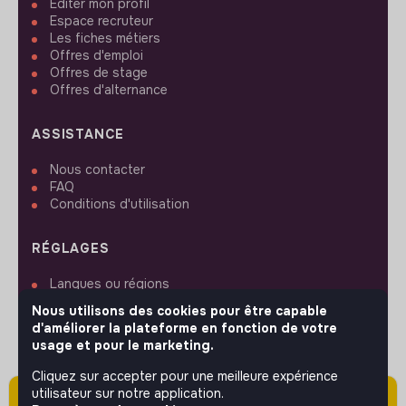
Editer mon profil
Espace recruteur
Les fiches métiers
Offres d'emploi
Offres de stage
Offres d'alternance
ASSISTANCE
Nous contacter
FAQ
Conditions d'utilisation
RÉGLAGES
Langues ou régions
Plan du site
Nous utilisons des cookies pour être capable
Paramètres des cookies
d'améliorer la plateforme en fonction de votre
usage et pour le marketing.
Cliquez sur accepter pour une meilleure expérience
utilisateur sur notre application.
Attention cette annonce a été publiée il y a