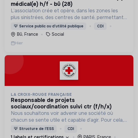
médical(e) h/f - bû (28)
L’association crée et opère, dans les zones les
plus sinistrées, des centres de santé, permettant
aux populations de retrouver une porte à laquelle
💡
Service public ou d’utilité publique
CDI
frapper lorsque le besoin médical survient.
Bû, France
Social
Hier
LA CROIX-ROUGE FRANÇAISE
responsable de projets
sociaux/coordination suivi ctr (f/h/x)
Nous souhaitons voir advenir une société où
chacun se sente utile et capable d’agir. Pour cela,
nous proposons des moyens et des lieux
💡
Structure de l’ESS
CDI
d’engagement innovants et adaptés à tous.
1 labels et certifications
PARIS, France