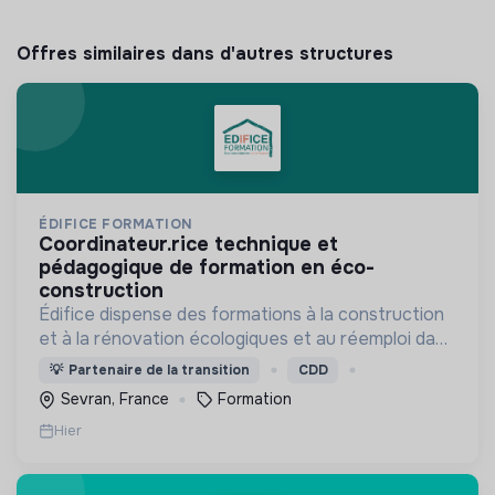
Offres similaires dans d'autres structures
ÉDIFICE FORMATION
coordinateur.rice technique et
pédagogique de formation en éco-
construction
Édifice dispense des formations à la construction
et à la rénovation écologiques et au réemploi dans
le bâtiment. Nos formations s'adressent à des
💡
Partenaire de la transition
CDD
personnes en activité et des demandeurs
Sevran, France
Formation
d'emploi.
Hier