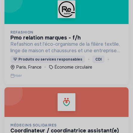
REFASHION
pmo relation marques - f/h
Refashion est l'éco-organisme de la filière textile,
linge de maison et chaussures et une entreprise
privée à but non lucratif, agréée, depuis 2009, par
💡
Produits ou services responsables
CDI
le Ministère de la Transition écologique.
Paris, France
Économie circulaire
Hier
MÉDECINS SOLIDAIRES
coordinateur / coordinatrice assistant(e)