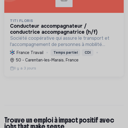
TITI FLORIS
conducteur accompagnateur /
conductrice accompagnatrice (h/f)
Société coopérative qui assure le transport et
l'accompagnement de personnes à mobilité
réduite, favorisant leur inclusion sociale et
France Travail
Temps partiel
CDI
autonomie, tout en développant l'innovation
50 - Carentan-les-Marais, France
sociale et une gouvern...
Il y a 3 jours
Trouve un emploi à impact positif avec
jobs that make sense