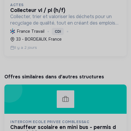
ACTES
collecteur vl / pl (h/f)
Collecter, trier et valoriser les déchets pour un
recyclage de qualité, tout en créant des emplois
solidaires pour personnes handicapées et en
France Travail
CDI
sensibilisant à l'économie circulaire.
33 - BORDEAUX, France
Il y a 2 jours
Offres similaires dans d'autres structures
INTERCOM ECOLE PRIVEE COMBLESSAC
chauffeur scolaire en mini bus - permis d