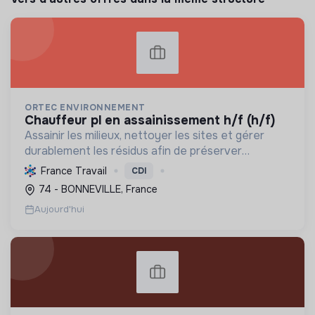
ORTEC ENVIRONNEMENT
chauffeur pl en assainissement h/f (h/f)
Assainir les milieux, nettoyer les sites et gérer
durablement les résidus afin de préserver
l'environnement et de soutenir la transition
France Travail
CDI
écologique, le tout dans le respect de l'éthique.
74 - BONNEVILLE, France
Aujourd'hui