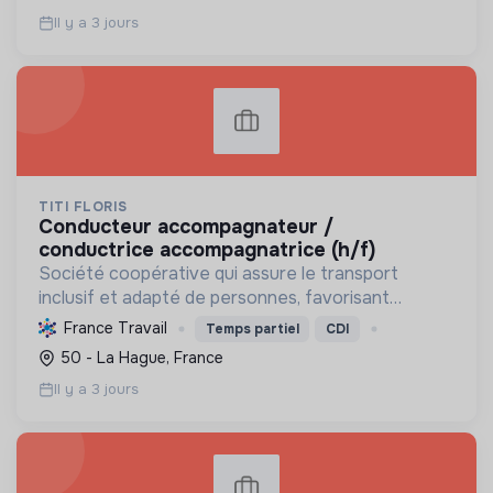
services de transp...
Il y a 3 jours
TITI FLORIS
conducteur accompagnateur /
conductrice accompagnatrice (h/f)
Société coopérative qui assure le transport
inclusif et adapté de personnes, favorisant
l'insertion et l'emploi tout en développant une
France Travail
Temps partiel
CDI
mobilité durable et des innovations sociales.
50 - La Hague, France
Il y a 3 jours