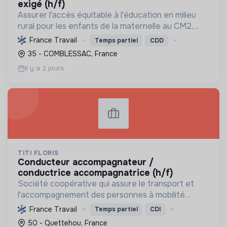
exigé (h/f)
Assurer l'accès équitable à l'éducation en milieu
rural pour les enfants de la maternelle au CM2,
avec des services de transport et de soutien pour
France Travail
Temps partiel
CDD
les familles, tout en optimisant les déplacements
35 - COMBLESSAC, France
sc...
Il y a 2 jours
TITI FLORIS
conducteur accompagnateur /
conductrice accompagnatrice (h/f)
Société coopérative qui assure le transport et
l'accompagnement des personnes à mobilité
réduite ou en perte d'autonomie. Elle promeut
France Travail
Temps partiel
CDI
l'inclusion sociale et professionnelle par des
50 - Quettehou, France