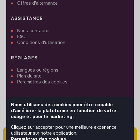
Offres d'alternance
ASSISTANCE
Nous contacter
FAQ
Conditions d'utilisation
RÉGLAGES
Langues ou régions
Plan du site
Paramètres des cookies
Nous utilisons des cookies pour être capable
d'améliorer la plateforme en fonction de votre
SUIVEZ-NOUS
usage et pour le marketing.
Cliquez sur accepter pour une meilleure expérience
utilisateur sur notre application.
Attention cette annonce a été publiée il y a
© 2026 jobs that makesense.
Paramètres des cookies.